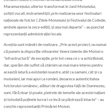
Maramureșului, ulterior transformat în Junii Moiseiului,
soliști vocali, instrumentiști, prin realizarea unor festivaluri
naționale de folclor ( Zilele Moiseiului și Festivalul de Colinde,
ambele ajunse la zece ediții), și așa mai departe” – au punctat
reprezentanții administrației locale.
Aceștia sunt mândri de realizare. „Prin acest proiect, nu numai
că punem la dispoziție viitoarelor tinere talente din Moisei o
”infrastructură” de excepție, prin tot ceea ce s-a achiziționat,
dar, sperăm din suflet să stârnim un mai mare interes pentru
această latură a existenței noastre, atât ca oameni, cât și ca
moiseieni, iar mai apoi ca români, deoarece autenticitatea
folclorului românesc, alături de dragostea față de Dumnezeu,
sunt, fără doar și poate, pietrele de temelie ale acestei națiuni
și totodată puținele lucruri ce încă se păstrează intacte” – au
conchis reprezentanții Primăriei Moisei.