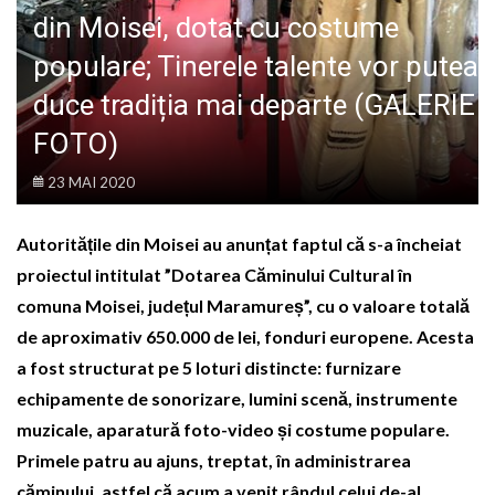
LIFE
din Moisei, dotat cu costume
populare; Tinerele talente vor putea
duce tradiția mai departe (GALERIE
FOTO)
23 MAI 2020
Autoritățile din Moisei au anunțat faptul că s-a încheiat
proiectul intitulat ”Dotarea Căminului Cultural în
comuna Moisei, județul Maramureș”, cu o valoare totală
de aproximativ 650.000 de lei, fonduri europene. Acesta
a fost structurat pe 5 loturi distincte: furnizare
echipamente de sonorizare, lumini scenă, instrumente
muzicale, aparatură foto-video și costume populare.
Primele patru au ajuns, treptat, în administrarea
căminului, astfel că acum a venit rândul celui de-al