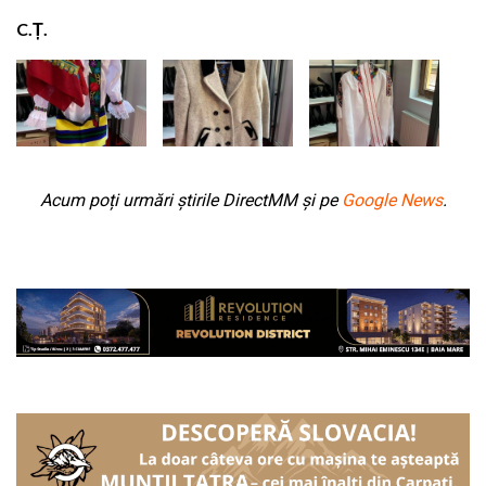
C.Ț.
Acum poți urmări știrile DirectMM și pe
Google News
.