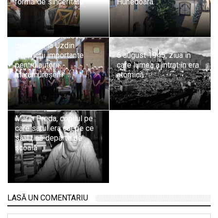
formă de sinceritate
Hunedoara
Poezia românească,
premiată la Uzdin.
Distincții importante
6 august 1945, ziua în
pentru autorii
care lumea a intrat în era
maramureșeni
atomică
Marin Preda, copilul pe
care satul era cât pe ce
să-l țină departe de
școală
LASĂ UN COMENTARIU