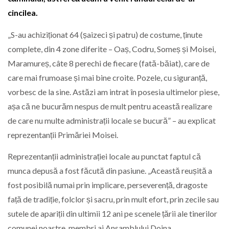
cincilea.
„S-au achiziționat 64 (șaizeci și patru) de costume, ținute
complete, din 4 zone diferite – Oaș, Codru, Someș și Moisei,
Maramureș, câte 8 perechi de fiecare (fată-băiat), care de
care mai frumoase și mai bine croite. Pozele, cu siguranță,
vorbesc de la sine. Astăzi am intrat în posesia ultimelor piese,
așa că ne bucurăm nespus de mult pentru această realizare
de care nu multe administrații locale se bucură” – au explicat
reprezentanții Primăriei Moisei.
Reprezentanții administrației locale au punctat faptul că
munca depusă a fost făcută din pasiune. „Această reușită a
fost posibilă numai prin implicare, perseverență, dragoste
față de tradiție, folclor și sacru, prin mult efort, prin zecile sau
sutele de apariții din ultimii 12 ani pe scenele țării ale tinerilor
comunei noastre, membri ai Ansamblului Doina