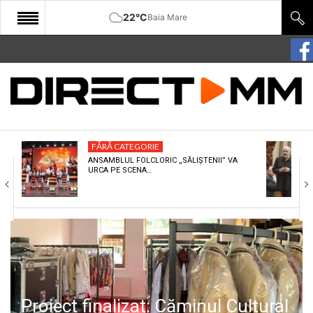
22°C
Baia Mare
START
COMUNITATE
EDITORIAL
FĂRĂ CATEGORIE
CULTURA
ANSAMBLUL FOLCLORIC „SĂLIȘTENII” VA
URCA PE SCENA…
ECONOMIE
SANATATE
SPORT
SPECIAL
POLITIC
Proiect finalizat: Căminul Cultural