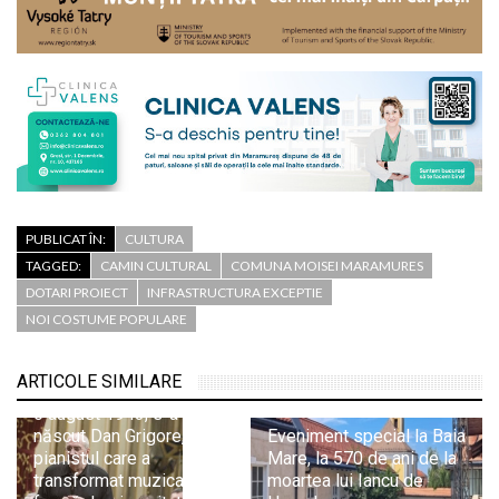
PUBLICAT ÎN:
CULTURA
TAGGED:
CAMIN CULTURAL
COMUNA MOISEI MARAMURES
DOTARI PROIECT
INFRASTRUCTURA EXCEPTIE
NOI COSTUME POPULARE
ARTICOLE SIMILARE
6 august 1943, s-a
născut Dan Grigore,
Eveniment special la Baia
pianistul care a
Mare, la 570 de ani de la
transformat muzica într-o
moartea lui Iancu de