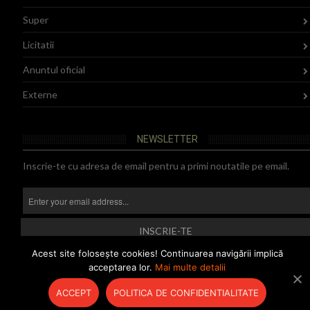
Super
Licitatii
Anuntul oficial
Externe
NEWSLETTER
Inscrie-te cu adresa de email pentru a primi noutatile pe email.
Acest site foloseşte cookies! Continuarea navigării implică
acceptarea lor.
Mai multe detalii
Copyright @ 2020 directmm.ro
B
ACCEPT
POLITICA DE CONFIDENTIALITATE
T