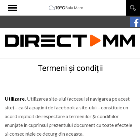
19°C
Baia Mare
START
COMUNITATE
EDITORIAL
Termeni și condiții
CULTURA
ECONOMIE
SANATATE
Utilizare.
Utilizarea site-ului (accesul si navigarea pe acest
SPORT
site) – ca și a paginii de facebook a site-ului – constituie un
acord implicit de respectare a termenilor și condițiilor
SPECIAL
enunțate în cuprinsul prezentului document cu toate efectele
POLITIC
și consecințele ce decurg din aceasta.