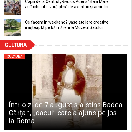
Copiii de la Centrul „Rivulus Pueris” Baia Mare
au încheiat o vară plină de aventuri și amintiri
Ce facem în weekend? Șase ateliere creative
îi așteaptă pe băimăreni la Muzeul Satului
CULTURA
CULTURA
Într-o zi de 7 august s-a stins Badea
Cârțan, „dacul” care a ajuns pe jos
la Roma