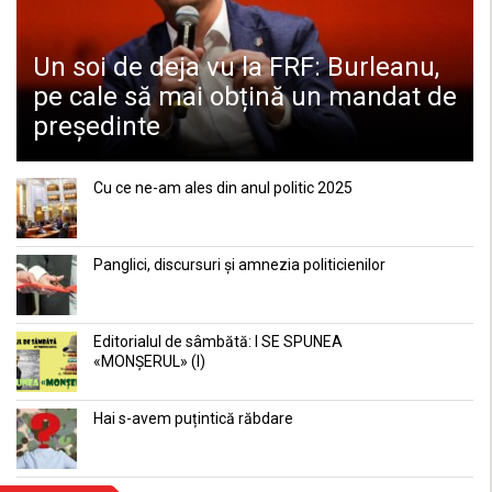
Un soi de deja vu la FRF: Burleanu,
pe cale să mai obțină un mandat de
președinte
Cu ce ne-am ales din anul politic 2025
Panglici, discursuri și amnezia politicienilor
Editorialul de sâmbătă: I SE SPUNEA
«MONȘERUL» (I)
Hai s-avem puțintică răbdare