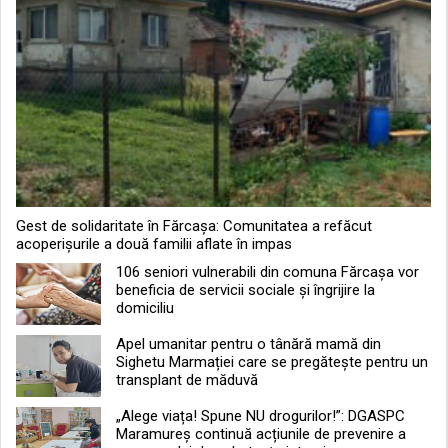
Gest de solidaritate în Fărcașa: Comunitatea a refăcut
acoperișurile a două familii aflate în impas
106 seniori vulnerabili din comuna Fărcașa vor
beneficia de servicii sociale și îngrijire la
domiciliu
Apel umanitar pentru o tânără mamă din
Sighetu Marmației care se pregătește pentru un
transplant de măduvă
„Alege viața! Spune NU drogurilor!”: DGASPC
Maramureș continuă acțiunile de prevenire a