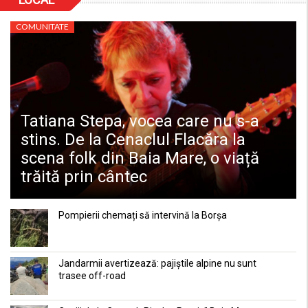
LIFE
COMUNITATE
Tatiana Stepa, vocea care nu s-a
stins. De la Cenaclul Flacăra la
scena folk din Baia Mare, o viață
trăită prin cântec
Pompierii chemați să intervină la Borșa
Jandarmii avertizează: pajiștile alpine nu sunt
trasee off-road