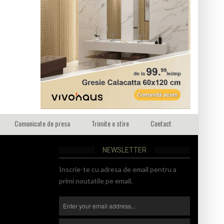
Comunicate de presa
Trimite o stire
Contact
NEWSLETTER
Inscrie-te cu adresa de email pentru a
primi noutatile pe email.