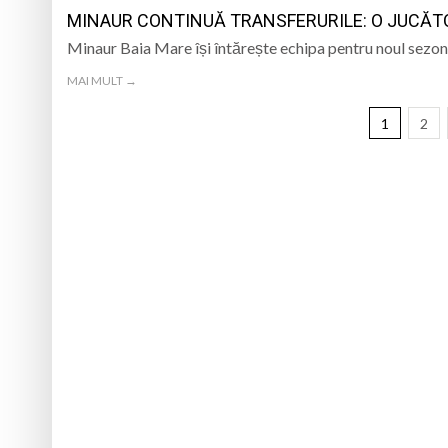
MINAUR CONTINUĂ TRANSFERURILE: O JUCĂTOA
Minaur Baia Mare își întărește echipa pentru noul sezon
MAI MULT →
1
2