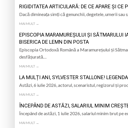
RIGIDITATEA ARTICULARĂ: DE CE APARE ȘI CE 
Dacă dimineața simți că genunchii, degetele, umerii sau
MAI MULT →
EPISCOPIA MARAMUREȘULUI ȘI SĂTMARULUI IA
BISERICA DE LEMN DIN POSTA
Episcopia Ortodoxă Română a Maramureșului și Sătmarulu
desfășurată…
MAI MULT →
LA MULȚI ANI, SYLVESTER STALLONE! LEGEND
Astăzi, 6 iulie 2026, actorul, scenaristul, regizorul și 
MAI MULT →
ÎNCEPÂND DE ASTĂZI, SALARIUL MINIM CREȘTE
Începând de astăzi, 1 iulie 2026, salariul minim brut pe
MAI MULT →