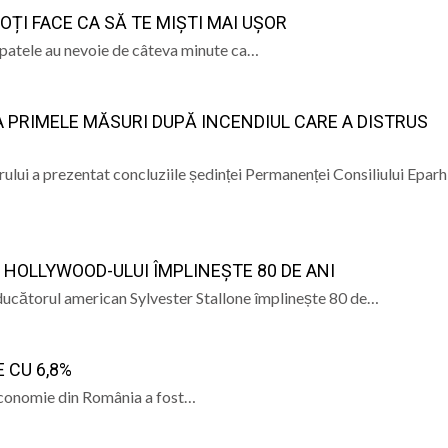
POȚI FACE CA SĂ TE MIȘTI MAI UȘOR
 spatele au nevoie de câteva minute ca…
 PRIMELE MĂSURI DUPĂ INCENDIUL CARE A DISTRUS
i a prezentat concluziile ședinței Permanenței Consiliului Eparhi
A HOLLYWOOD-ULUI ÎMPLINEȘTE 80 DE ANI
producătorul american Sylvester Stallone împlinește 80 de…
 CU 6,8%
 economie din România a fost…