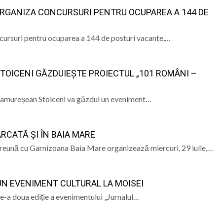
ORGANIZA CONCURSURI PENTRU OCUPAREA A 144 DE
ional Nord-Vest în Baia Mare: Un pas spre digitalizarea a
cursuri pentru ocuparea a 144 de posturi vacante,…
ndire, emoții și sănătate, la Vișeu de Sus
la Baia Mare, la 570 de ani de la moartea lui Iancu de Hu
STOICENI GĂZDUIEȘTE PROIECTUL „101 ROMÂNI –
” se vor desfășura în perioada 14–16 august
aramureșean Stoiceni va găzdui un eveniment…
ARCATĂ ȘI ÎN BAIA MARE
împreună cu Garnizoana Baia Mare organizează miercuri, 29 iulie,…
-UN EVENIMENT CULTURAL LA MOISEI
-a doua ediție a evenimentului „Jurnalul…