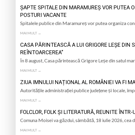
ȘAPTE SPITALE DIN MARAMUREȘ VOR PUTEA 
Caravana Cloud Reg
POSTURI VACANTE
Spitalele publice din Maramureș vor putea organiza con
Trei seri despre gâ
MAI MULT →
Eveniment special 
CASA PĂRINTEASCĂ A LUI GRIGORE LEȘE DIN 
„Zilele Moiseiului
REÎNTOARCEREA”
În 8 august, Casa părintească Grigore Leșe din satul m
MAI MULT →
ZIUA IMNULUI NAȚIONAL AL ROMÂNIEI VA FI M
Autoritățile administrației publice județene și locale, 
MAI MULT →
FOLCLOR, FOLK ȘI LITERATURĂ, REUNITE ÎNTR
Comuna Moisei va găzdui, sâmbătă, 18 iulie 2026, cea de
MAI MULT →