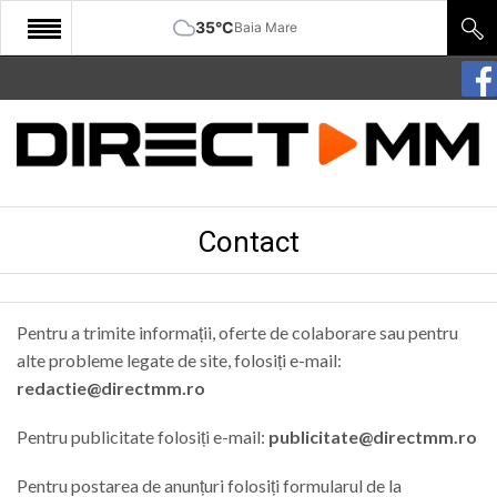
35°C
Baia Mare
START
COMUNITATE
EDITORIAL
Contact
CULTURA
ECONOMIE
SANATATE
Pentru a trimite informații, oferte de colaborare sau pentru
alte probleme legate de site, folosiți e-mail:
SPORT
redactie@directmm.ro
SPECIAL
Pentru publicitate folosiți e-mail:
publicitate@directmm.ro
POLITIC
Pentru postarea de anunțuri folosiți formularul de la