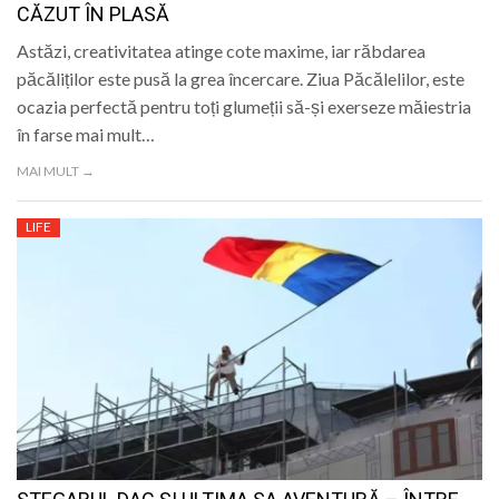
CĂZUT ÎN PLASĂ
Astăzi, creativitatea atinge cote maxime, iar răbdarea
păcăliților este pusă la grea încercare. Ziua Păcălelilor, este
ocazia perfectă pentru toți glumeții să-și exerseze măiestria
în farse mai mult…
MAI MULT →
LIFE