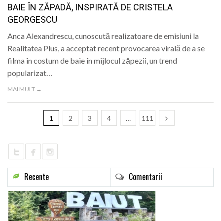
BAIE ÎN ZĂPADĂ, INSPIRATĂ DE CRISTELA
GEORGESCU
Anca Alexandrescu, cunoscută realizatoare de emisiuni la
Realitatea Plus, a acceptat recent provocarea virală de a se
filma în costum de baie în mijlocul zăpezii, un trend
popularizat…
MAI MULT →
1
2
3
4
…
111
Recente
Comentarii