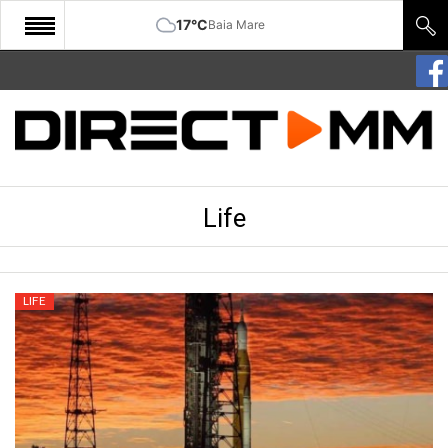
17°C
Baia Mare
START
COMUNITATE
EDITORIAL
Life
CULTURA
ECONOMIE
SANATATE
LIFE
SPORT
SPECIAL
POLITIC