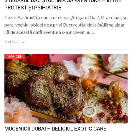
STEGARUL DAC ȘI ULTIMA SA AVENTURĂ – ÎNTRE
PROTEST ȘI PSIHIATRIE
Cezar Avrămuță, cunoscut drept „Stegarul Dac”, și-a reluat, se
pare, vechiul obicei de a privi Bucureștiul de la înălțime, doar
că de această dată aventura s-a încheiat nu…
MAI MULT →
MONDEN
MUCENICII DUBAI – DELICIUL EXOTIC CARE