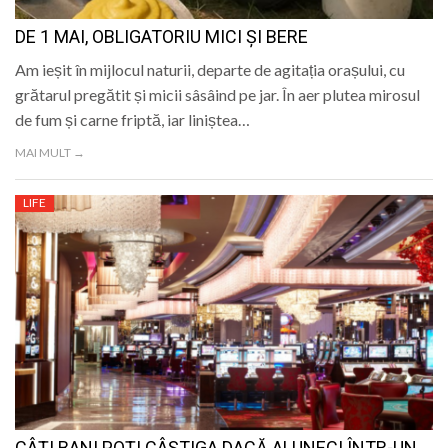
DE 1 MAI, OBLIGATORIU MICI ȘI BERE
Am ieșit în mijlocul naturii, departe de agitația orașului, cu
grătarul pregătit și micii sâsâind pe jar. În aer plutea mirosul
de fum și carne friptă, iar liniștea…
MAI MULT →
LIFE
CÂȚI BANI POȚI CÂȘTIGA DACĂ ALUNECI ÎNTR-UN