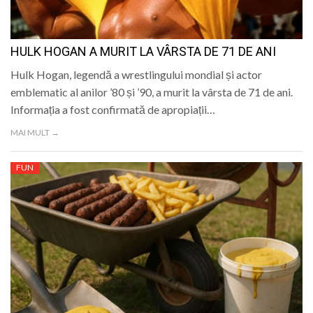
HULK HOGAN A MURIT LA VÂRSTA DE 71 DE ANI
Hulk Hogan, legendă a wrestlingului mondial și actor
emblematic al anilor ’80 și ’90, a murit la vârsta de 71 de ani.
Informația a fost confirmată de apropiații…
MAI MULT →
FUN