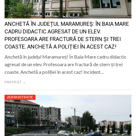
ANCHETĂ ÎN JUDEȚUL MARAMUREȘ: ÎN BAIA MARE
CADRU DIDACTIC AGRESAT DE UN ELEV.
PROFESOARA ARE FRACTURĂ DE STERN ȘI TREI
COASTE. ANCHETĂ A POLIȚIEI ÎN ACEST CAZ!
Anchetă în județul Maramureș! În Baia Mare cadru didactic
agresat de un elev. Profesoara are fractură de stern și trei
coaste. Anchetă a poliției în acest caz! Incident…
MAI MULT →
ADMINISTRATIE