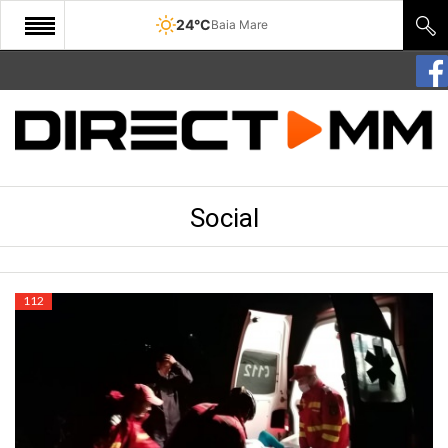
24°C
Baia Mare
START
COMUNITATE
EDITORIAL
Social
CULTURA
ECONOMIE
SANATATE
112
SPORT
SPECIAL
POLITIC