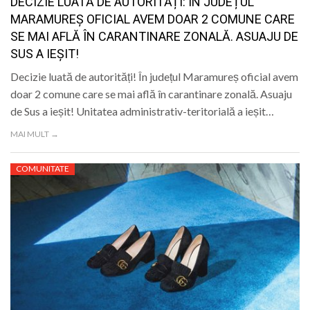
DECIZIE LUATĂ DE AUTORITĂȚI: ÎN JUDEȚUL
MARAMUREȘ OFICIAL AVEM DOAR 2 COMUNE CARE
SE MAI AFLĂ ÎN CARANTINARE ZONALĂ. ASUAJU DE
SUS A IEȘIT!
Decizie luată de autorități! În județul Maramureș oficial avem
doar 2 comune care se mai află în carantinare zonală. Asuaju
de Sus a ieșit! Unitatea administrativ-teritorială a ieșit…
MAI MULT →
COMUNITATE