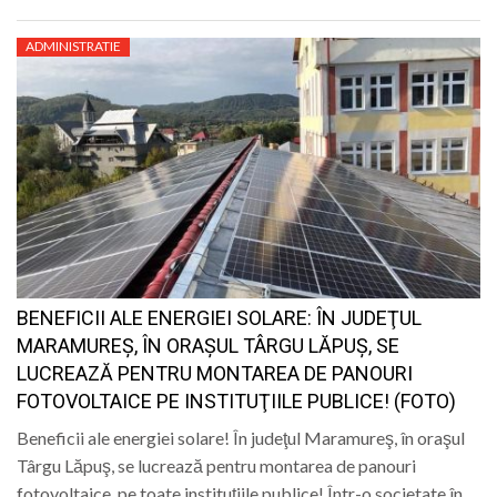
ADMINISTRATIE
BENEFICII ALE ENERGIEI SOLARE: ÎN JUDEŢUL
MARAMUREŞ, ÎN ORAŞUL TÂRGU LĂPUŞ, SE
LUCREAZĂ PENTRU MONTAREA DE PANOURI
FOTOVOLTAICE PE INSTITUŢIILE PUBLICE! (FOTO)
Beneficii ale energiei solare! În judeţul Maramureş, în oraşul
Târgu Lăpuş, se lucrează pentru montarea de panouri
fotovoltaice, pe toate instituţiile publice! Într-o societate în