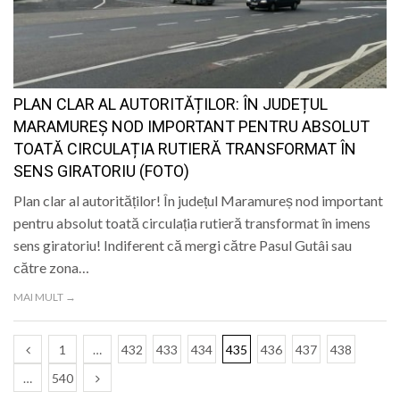
PLAN CLAR AL AUTORITĂȚILOR: ÎN JUDEȚUL
MARAMUREȘ NOD IMPORTANT PENTRU ABSOLUT
TOATĂ CIRCULAȚIA RUTIERĂ TRANSFORMAT ÎN
SENS GIRATORIU (FOTO)
Plan clar al autorităților! În județul Maramureș nod important
pentru absolut toată circulația rutieră transformat în imens
sens giratoriu! Indiferent că mergi către Pasul Gutâi sau
către zona…
MAI MULT →
1
…
432
433
434
435
436
437
438
…
540