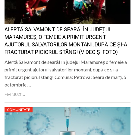
LIFE
ALERTĂ SALVAMONT DE SEARĂ: ÎN JUDEȚUL
MARAMUREȘ, O FEMEIE A PRIMIT URGENT
AJUTORUL SALVATORILOR MONTANI, DUPĂ CE ȘI-A
FRACTURAT PICIORUL STÂNG! (VIDEO ȘI FOTO)
Alertă Salvamont de seară! În județul Maramureș o femeie a
primit urgent ajutorul salvatorilor montani, după ce și-a
fracturat piciorul stâng! Comuna: Petrova! Seara de marți, 5
octombrie,…
MAI MULT →
COMUNITATE