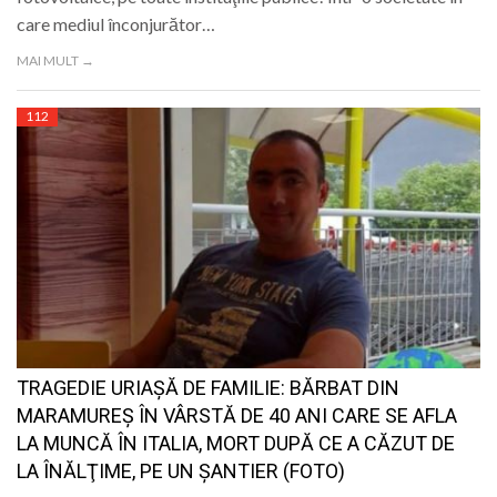
care mediul înconjurător…
MAI MULT →
112
TRAGEDIE URIAŞĂ DE FAMILIE: BĂRBAT DIN
MARAMUREŞ ÎN VÂRSTĂ DE 40 ANI CARE SE AFLA
LA MUNCĂ ÎN ITALIA, MORT DUPĂ CE A CĂZUT DE
LA ÎNĂLŢIME, PE UN ŞANTIER (FOTO)