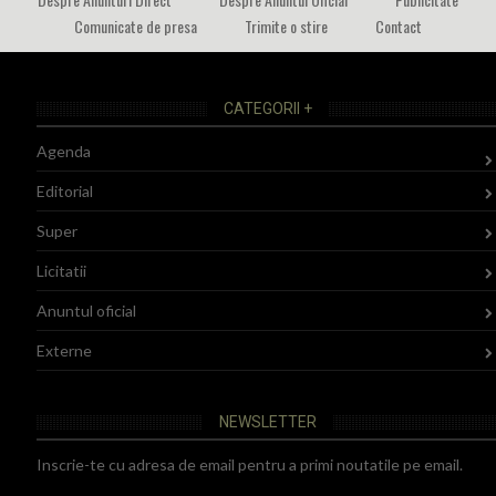
Comunicate de presa
Trimite o stire
Contact
CATEGORII +
Agenda
Editorial
Super
Licitatii
Anuntul oficial
Externe
NEWSLETTER
Inscrie-te cu adresa de email pentru a primi noutatile pe email.