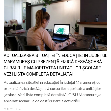
ACTUALIZAREA SITUAȚIEI ÎN EDUCAȚIE: ÎN JUDEȚUL
MARAMUREȘ CU PREZENȚĂ FIZICĂ DESFĂȘOARĂ
CURSURILE MAJORITATEA UNITĂȚILOR ȘCOLARE.
VEZI LISTA COMPLETĂ DETALIATĂ!
Actualizarea situației în educație! În județul Maramureș cu
prezență fizică desfășoară cursurile majoritatea unităților
școlare. Vezi lista completă detaliată! CJSU Maramureș a
aprobat scenariile de desfășurare a activității…
MAI MULT →