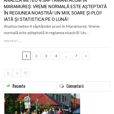
ANALIZA METEO 4 SĂPTĂMÂNI ACUM ÎN
MARAMUREȘ: VREME NORMALĂ ESTE AȘTEPTATĂ
ÎN REGIUNEA NOASTRĂ! UN MIX, SOARE ȘI PLOI!
IATĂ ȘI STATISTICA PE O LUNĂ!
Analiza meteo 4 săptămâni acum în Maramureș: Vreme
normală este așteptată în regiunea noastră! Un…
MAI MULT →
1
2
3
4
…
7
Recente
Comentarii