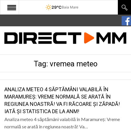
29°C
Baia Mare
START
COMUNITATE
EDITORIAL
Tag:
vremea meteo
CULTURA
ECONOMIE
SANATATE
ANALIZA METEO 4 SĂPTĂMÂNI VALABILĂ ÎN
MARAMUREȘ: VREME NORMALĂ SE ARATĂ ÎN
SPORT
REGIUNEA NOASTRĂ! VA FI RĂCOARE ȘI ZĂPADĂ!
IATĂ ȘI STATISTICA DE LA ANM!
SPECIAL
Analiza meteo 4 săptămâni valabilă în Maramureș: Vreme
POLITIC
normală se arată în regiunea noastră! Va…