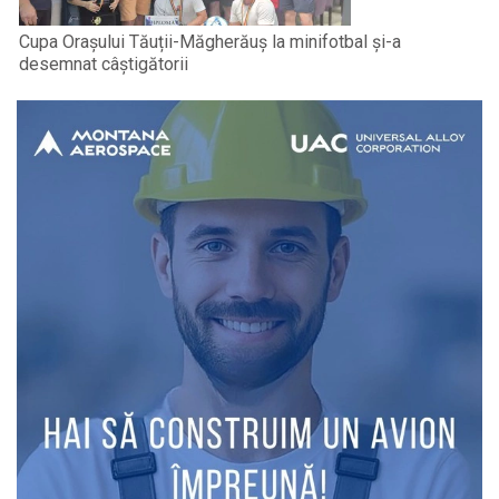
Cupa Orașului Tăuții-Măgherăuș la minifotbal și-a
desemnat câștigătorii