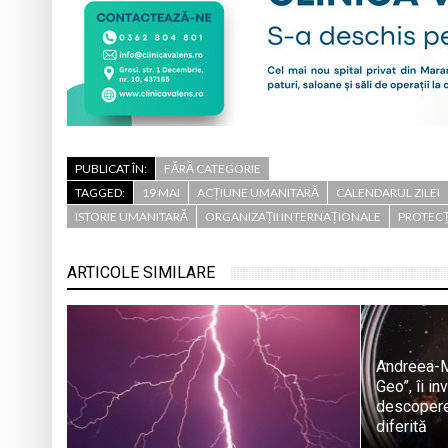
PUBLICAT ÎN:
FĂRĂ CATEGORIE
TAGGED:
19 MAI
ACȚIUNE UMANITARĂ
CALENDARUL ZILEI
ISTORIE UMANITARĂ
ORGANIZAȚII INTERNAȚIONALE
PROTECȚ
ARTICOLE SIMILARE
Andreea-M
Geo”, îi i
descopere 
diferită