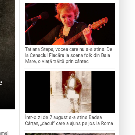
iment dedicat marelui voievod, la
ași stres, iar una dezvoltă anxietate,
opere orașul dintr-o perspectivă diferită
Tatiana Stepa, vocea care nu s-a stins. De
ați propriul talisman „prinzător de vise”
la Cenaclul Flacăra la scena folk din Baia
Mare, o viață trăită prin cântec
e
Într-o zi de 7 august s-a stins Badea
Cârțan, „dacul” care a ajuns pe jos la Roma
femei