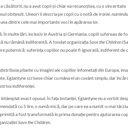
a căsătorit, nu a avut copii și chiar ea recunoștea, cu o sinceritate
nsul obișnuit. Uneori îi descria pe copii cu o notă de ironie, numindu
ă una dintre cele mai importante voci în apărarea lor.
În multe țări, inclusiv în Austria și Germania, copiii sufereau de f
es să nu rămână indiferentă. A fondat organizația
Save the Children
(Sa
re puternică: suferința copiilor nu poate fi ignorată, indiferent de 
distribuia pliante cu imagini ale copiilor înfometați din Europa, ima
iante, Eglantyne scrisese chiar cu mâna ei un cuvânt simplu, dar încăr
otriva indiferenței.
întâmplat exact opusul. În fața instanței, Eglantyne nu a vorbit des
amendată cu 5 lire, o sumă mică, dar pe care ea a numit-o mai târziu
primită a fost transformată în prima donație pentru ajutorarea cop
ganizației
Save the Children
.