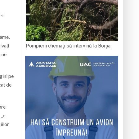
-i
oame,
lvați
Pompierii chemați să intervină la Borșa
cine
gini pe
cat de
pre
 „o
iilor