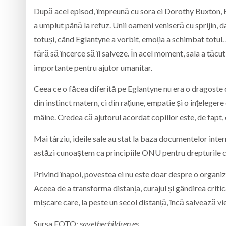
După acel episod, împreună cu sora ei Dorothy Buxton, E
a umplut până la refuz. Unii oameni veniseră cu sprijin, da
totuși, când Eglantyne a vorbit, emoția a schimbat totul
fără să încerce să îi salveze. În acel moment, sala a tăcut
importante pentru ajutor umanitar.
Ceea ce o făcea diferită pe Eglantyne nu era o dragoste 
din instinct matern, ci din rațiune, empatie și o înțeleger
mâine. Credea că ajutorul acordat copiilor este, de fapt, o 
Mai târziu, ideile sale au stat la baza documentelor inter
astăzi cunoaștem ca principiile ONU pentru drepturile co
Privind înapoi, povestea ei nu este doar despre o organiz
Aceea de a transforma distanța, curajul și gândirea critică
mișcare care, la peste un secol distanță, încă salvează vie
Sursa FOTO:
savethechildren.es