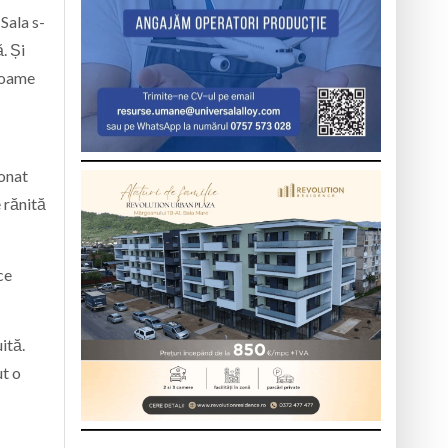
Sala s-
. Și
 foame
ionat
e rănită
ce
ită.
ut o