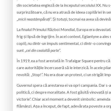
din societatea engleză de la începutul secolului XX. Nu s-
surprinzătoare, că nu era atrasă de ideea copilăriei în se
„
micii neastâmpărați
”. Și totuși, tocmai ea avea să devin
La finalul Primului Război Mondial, Europa era devastată. 
frig și lipsă de îngrijire. În acel context, Eglantyne a al
copii), nu dintr-un impuls sentimental, ci dintr-o convinge
sunt „
cei din cealaltă parte
”.
În 1919, ea a fost arestată în Trafalgar Square pentru că 
care autoritățile încercaseră să le interzică. În acele pl
revoltă: „Stop!”. Nu era doar un protest, ci un strigăt împ
Guvernul spera că arestarea ei va opri campania. Dar s-a 
politică, ci despre moralitate. A fost găsită vinovată și 
victorie”. Chiar acel moment a devenit simbolic: amenda 
flămânzi. Așa a început, de fapt, adevărata poveste a or