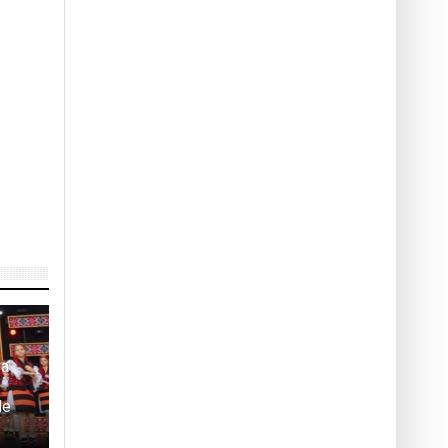
va
le