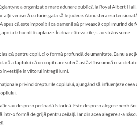
glantyne a organizat o mare adunare publică la Royal Albert Hall. 
r alții veniseră cu furie, gata să le judece. Atmosfera era tensionată
. A spus că este imposibil ca oamenii să privească copii murind de
, apoi a izbucnit în aplauze. În doar câteva zile, s-au strâns sume
clasică pentru copii, ci o formă profundă de umanitate. Ea nu a acț
e clară a faptului că un copil care suferă astăzi înseamnă o societat
investiție în viitorul întregii lumi.
naționale privind drepturile copilului, ajungând să influențeze ceea 
pilului.
ație sau despre o perioadă istorică. Este despre o alegere neobișnu
 într-o formă de grijă pentru ceilalți. Iar din acea alegere s-a născ
ți.