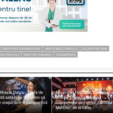
DREPTURI FUNDAMENTALE
DREPTURILE COPILULUI
EGLANTYNE JEBB
IA COPILULUI
SAVE THE CHILDREN
SOLIDARITATE
ihaela Dunca, „ Profa de
Ansamblul Folcloric „Săliștenii” 
nvită astăzi pe sigheteni să
urca pe scena Festivalului
orașul dintr-o perspectivă
Internațional de Folclor „Cântece
Munților” de la Sibiu