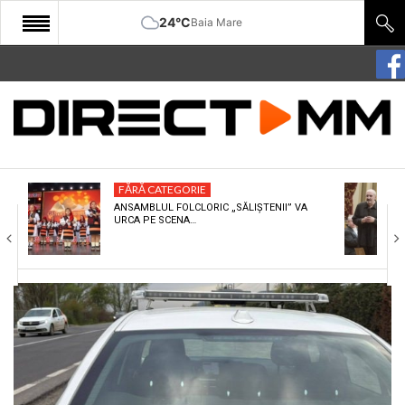
24°C
Baia Mare
START
COMUNITATE
EDITORIAL
FĂRĂ CATEGORIE
CULTURA
ANSAMBLUL FOLCLORIC „SĂLIȘTENII” VA
URCA PE SCENA…
ECONOMIE
SANATATE
SPORT
SPECIAL
POLITIC