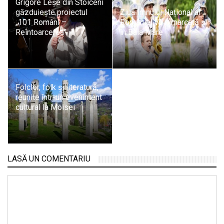
Grigore Leșe din Stoiceni
găzduiește proiectul
Ziua Imnului Național al
„101 Români –
României va fi marcată și
Reîntoarcerea”
în Baia Mare
Folclor, folk și literatură,
reunite într-un eveniment
cultural la Moisei
LASĂ UN COMENTARIU