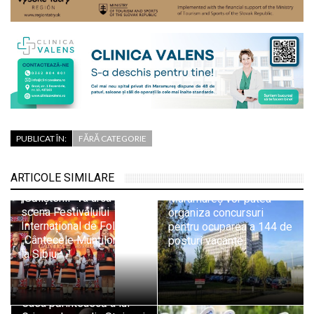
PUBLICAT ÎN:
FĂRĂ CATEGORIE
ARTICOLE SIMILARE
Ansamblul Folcloric
Șapte spitale din
„Săliștenii” va urca pe
Maramureș vor putea
scena Festivalului
organiza concursuri
Internațional de Folclor
pentru ocuparea a 144 de
„Cântecele Munților” de
posturi vacante
la Sibiu
Casa părintească a lui