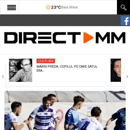
23°C
Baia Mare
START
COMUNITATE
EDITORIAL
CULTURA
CULTURA
MARIN PREDA, COPILUL PE CARE SATUL
ERA…
ECONOMIE
SANATATE
SPORT
SPECIAL
POLITIC