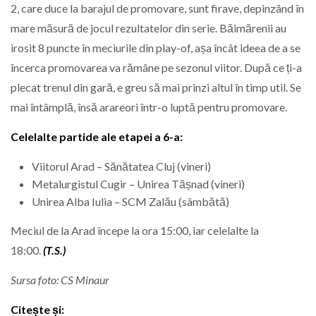
2, care duce la barajul de promovare, sunt firave, depinzând în
mare măsură de jocul rezultatelor din serie. Băimărenii au
irosit 8 puncte în meciurile din play-of, așa încât ideea de a se
încerca promovarea va rămâne pe sezonul viitor. După ce ți-a
plecat trenul din gară, e greu să mai prinzi altul în timp util. Se
mai întâmplă, însă arareori într-o luptă pentru promovare.
Celelalte partide ale etapei a 6-a:
Viitorul Arad – Sănătatea Cluj (vineri)
Metalurgistul Cugir – Unirea Tășnad (vineri)
Unirea Alba Iulia – SCM Zalău (sâmbătă)
Meciul de la Arad începe la ora 15:00, iar celelalte la
18:00.
(T.S.)
Sursa foto: CS Minaur
Citește și: