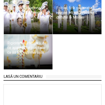
Ziua Imnului Național al
Folclor, folk și literatură,
României va fi marcată și
reunite într-un eveniment
în Baia Mare
cultural la Moisei
Rigiditatea articulară: de
ce apare și ce poți face
ca să te miști mai ușor
LASĂ UN COMENTARIU