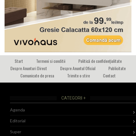
Start
Termeni si conditii
Politică de confidențialitate
Despre Anunturi Direct
Despre Anuntul Oficial
Publicitate
Comunicate de presa
Trimite o stire
Contact
CATEGORII +
Agenda
Editorial
Super