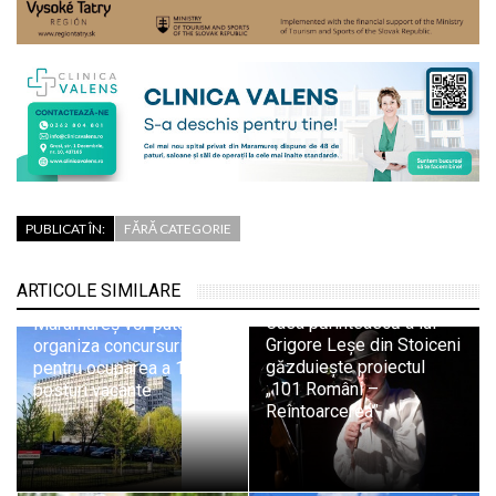
PUBLICAT ÎN:
FĂRĂ CATEGORIE
ARTICOLE SIMILARE
Șapte spitale din
Casa părintească a lui
Maramureș vor putea
Grigore Leșe din Stoiceni
organiza concursuri
găzduiește proiectul
pentru ocuparea a 144 de
„101 Români –
posturi vacante
Reîntoarcerea”