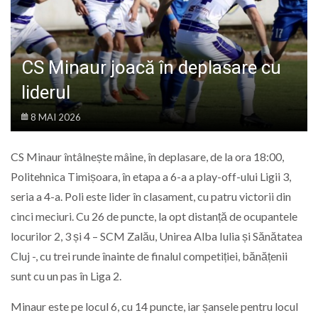
LIFE
CS Minaur joacă în deplasare cu
liderul
8 MAI 2026
CS Minaur întâlnește mâine, în deplasare, de la ora 18:00,
Politehnica Timișoara, în etapa a 6-a a play-off-ului Ligii 3,
seria a 4-a. Poli este lider în clasament, cu patru victorii din
cinci meciuri. Cu 26 de puncte, la opt distanță de ocupantele
locurilor 2, 3 și 4 – SCM Zalău, Unirea Alba Iulia și Sănătatea
Cluj -, cu trei runde înainte de finalul competiției, bănățenii
sunt cu un pas în Liga 2.
Minaur este pe locul 6, cu 14 puncte, iar șansele pentru locul