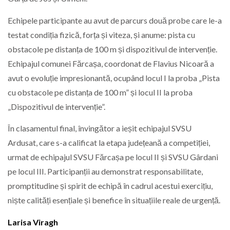
Echipele participante au avut de parcurs două probe care le-a
testat condiția fizică, forța și viteza, și anume: pista cu
obstacole pe distanța de 100 m și dispozitivul de intervenție.
Echipajul comunei Fărcașa, coordonat de Flavius Nicoară a
avut o evoluție impresionantă, ocupând locul I la proba „Pista
cu obstacole pe distanța de 100 m” și locul II la proba
„Dispozitivul de intervenție”.
În clasamentul final, învingător a ieșit echipajul SVSU
Ardusat, care s-a calificat la etapa județeană a competiției,
urmat de echipajul SVSU Fărcașa pe locul II și SVSU Gârdani
pe locul III. Participanții au demonstrat responsabilitate,
promptitudine și spirit de echipă în cadrul acestui exercițiu,
niște calități esențiale și benefice în situațiile reale de urgență.
Larisa Viragh