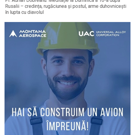
Pr. Adrian Dobreanu: Meditație la Duminica a 10-a după
Rusalii – credința, rugăciunea și postul, arme duhovnicești
în lupta cu diavolul