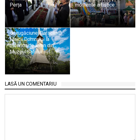
Perța
momente artistice
În fiecare seară, la ceas
de rugăciune: Paraclisul
Maicii Domnului la
biserica de lemn din
Muzeul Satului
LASĂ UN COMENTARIU