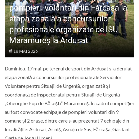
LIFE
pompierii voluntari din Fărcașa la
etapa zonală a concursurilor
profesionale organizate de ISU
Maramureș la Ardusat
18 MAI 2026
Duminică, 17 mai, pe terenul de sport din Ardusat s-a derulat
etapa zonală a concursurilor profesionale ale Serviciilor
Voluntare pentru Situații de Urgență, organizată și
coordonată de Inspectoratul pentru Situații de Urgență
„Gheorghe Pop de Băsești” Maramureș. În cadrul competiției
au fost convocate echipaje de pompieri voluntari din 9
comune și 2 orașe, dintre care s-au prezentat 7 echipaje din
localitățile: Ardusat, Ariniș, Asuaju de Sus, Fărcașa, Gârdani,
Oarța de Jos și Ulmeni.