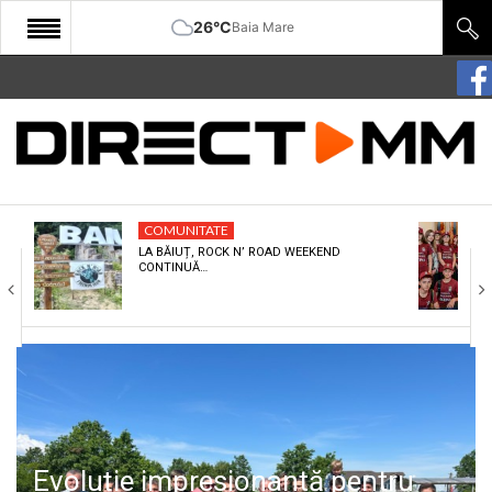
26°C
Baia Mare
START
COMUNITATE
EDITORIAL
COMUNITATE
CULTURA
LA BĂIUȚ, ROCK N’ ROAD WEEKEND
CONTINUĂ…
ECONOMIE
SANATATE
SPORT
SPECIAL
POLITIC
Evoluție impresionantă pentru