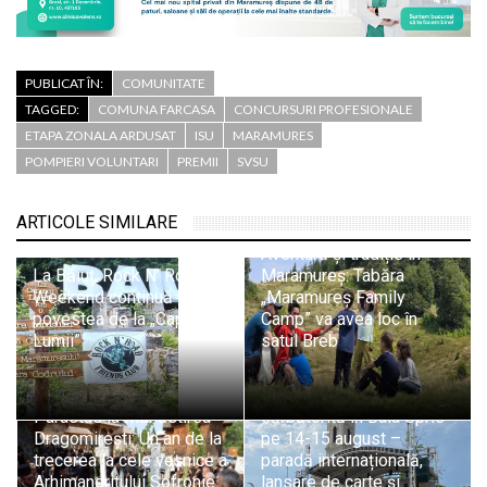
PUBLICAT ÎN:
COMUNITATE
TAGGED:
COMUNA FARCASA
CONCURSURI PROFESIONALE
ETAPA ZONALA ARDUSAT
ISU
MARAMURES
POMPIERI VOLUNTARI
PREMII
SVSU
ARTICOLE SIMILARE
Aventură și tradiție în
La Băiuț, Rock N’ Road
Maramureș: Tabăra
Weekend continuă
„Maramureș Family
povestea de la „Capătul
Camp” va avea loc în
Lumii”
satul Breb
Ziua Minerului va fi
Parastas la Mănăstirea
sărbătorită în Baia Sprie
Dragomirești: Un an de la
pe 14-15 august –
trecerea la cele veșnice a
paradă internațională,
Arhimandritului Sofronie
lansare de carte și