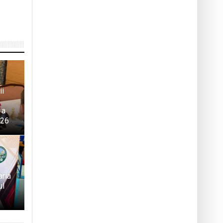
ii
 a
026
aria
ul