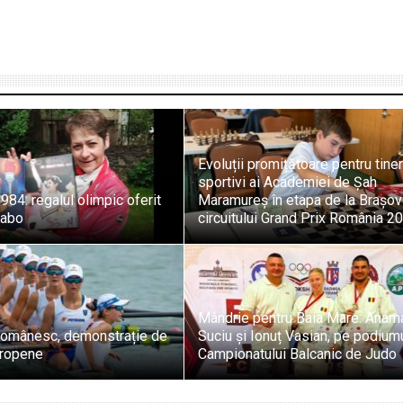
Evoluții promițătoare pentru tiner
sportivi ai Academiei de Șah
984: regalul olimpic oferit
Maramureș în etapa de la Brașov
zabo
circuitului Grand Prix România 2
Mândrie pentru Baia Mare: Anam
 românesc, demonstrație de
Suciu și Ionuț Vasian, pe podium
uropene
Campionatului Balcanic de Judo