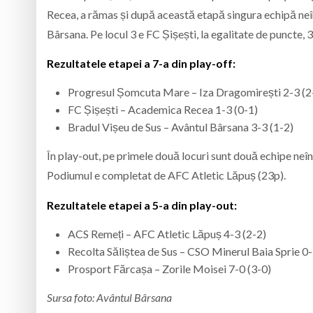
Recea, a rămas și după această etapă singura echipă neîn
Bârsana. Pe locul 3 e FC Șișești, la egalitate de puncte,
Rezultatele etapei a 7-a din play-off:
Progresul Șomcuta Mare – Iza Dragomirești 2-3 (2
FC Șișești – Academica Recea 1-3 (0-1)
Bradul Vișeu de Sus – Avântul Bârsana 3-3 (1-2)
În play-out, pe primele două locuri sunt două echipe neî
Podiumul e completat de AFC Atletic Lăpuș (23p).
Rezultatele etapei a 5-a din play-out:
ACS Remeți – AFC Atletic Lăpuș 4-3 (2-2)
Recolta Săliștea de Sus – CSO Minerul Baia Sprie 0-
Prosport Fărcașa – Zorile Moisei 7-0 (3-0)
Sursa foto: Avântul Bârsana