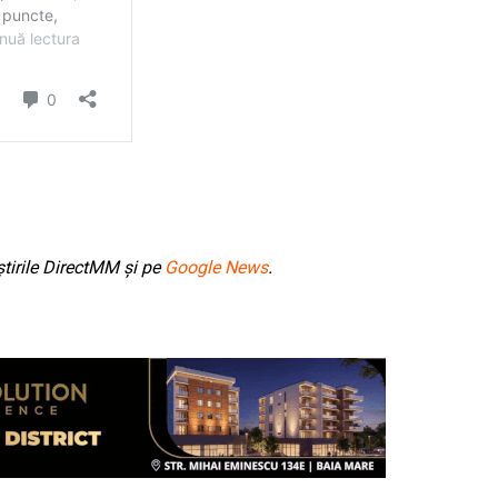
tirile DirectMM și pe
Google News
.