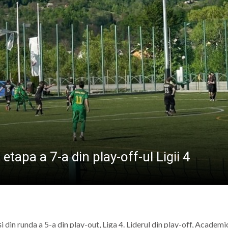
BREB
VOLUNTARIAT L
i sărbătorită în Baia Sprie pe 14-15 august – paradă inter
 voluntari pentru proiectul „Sprijin pentru seniorii băimă
nori al A.F.C. Progresul Baia Mare s-a mărit: Vasile Mariș s
ent la întâlnirea de lucru dedicată literației timpurii, or
etapa a 7-a din play-off-ul Ligii 4
 și din runda a 5-a din play-out, Liga 4. Liderul din play-off, Academi