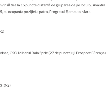
vinsă și e la 15 puncte distanță de gruparea de pe locul 2, Avântul
 35, cu ocupanta poziției a patra, Progresul Șomcuta Mare.
-1)
nvinse, CSO Minerul Baia Sprie (27 de puncte) și Prosport Fărcașa 
3 (0-2)