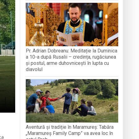
A MEDJUGORJE
SOFRONI
națională, lansare de carte și momente
reni”
-a alăturat echipei
Pr. Adrian Dobreanu: Meditație la Duminica
ganizată la Cluj-Napoca
a 10-a după Rusalii – credința, rugăciunea
și postul, arme duhovnicești în lupta cu
diavolul
Aventură și tradiție în Maramureș: Tabăra
„Maramureș Family Camp” va avea loc în
ca