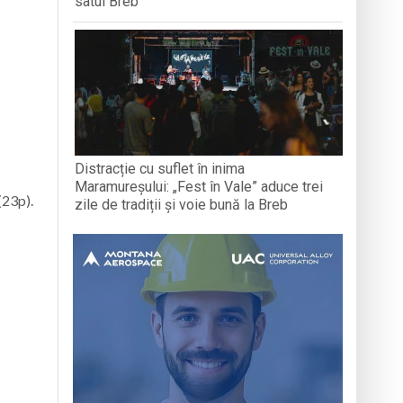
satul Breb
Distracție cu suflet în inima
Maramureșului: „Fest în Vale” aduce trei
(23p).
zile de tradiții și voie bună la Breb