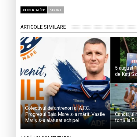
PUBLICAT ÎN:
SPORT
ARTICOLE SIMILARE
5 august 1
de Kati S
Colectivul de antrenori al A.F.C.
Progresul Baia Mare s-a mărit: Vasile
Canotajul
Mariș s-a alăturat echipei
forță la E