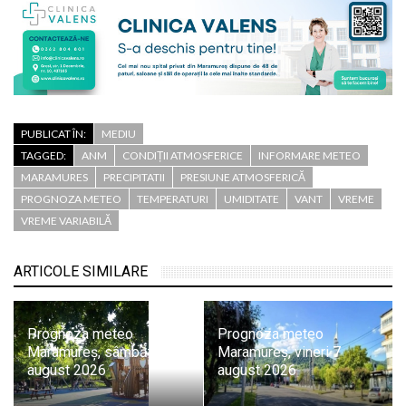
PUBLICAT ÎN:
MEDIU
TAGGED:
ANM
CONDIȚII ATMOSFERICE
INFORMARE METEO
MARAMURES
PRECIPITATII
PRESIUNE ATMOSFERICĂ
PROGNOZA METEO
TEMPERATURI
UMIDITATE
VANT
VREME
VREME VARIABILĂ
ARTICOLE SIMILARE
Prognoza meteo
Prognoza meteo
Maramureș, sâmbătă 8
Maramureș, vineri 7
august 2026
august 2026