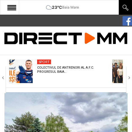
23°C
Baia Mare
START
COMUNITATE
EDITORIAL
SPORT
CULTURA
COLECTIVUL DE ANTRENORI AL A.F.C.
PROGRESUL BAIA…
ECONOMIE
SANATATE
SPORT
SPECIAL
POLITIC