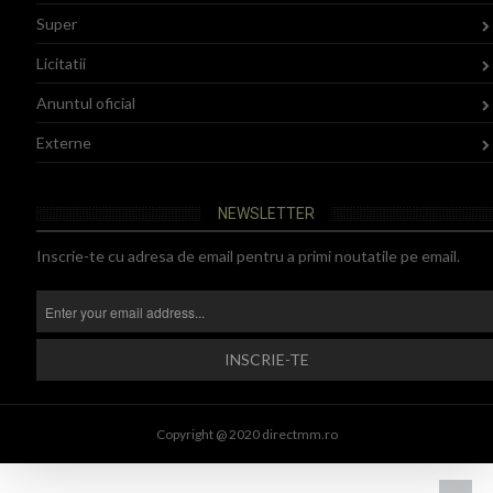
Super
Licitatii
Anuntul oficial
Externe
NEWSLETTER
Inscrie-te cu adresa de email pentru a primi noutatile pe email.
Copyright @ 2020 directmm.ro