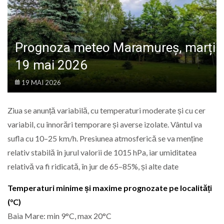
LIFE
Prognoza meteo Maramureș, marți
19 mai 2026
19 MAI 2026
Ziua se anunță variabilă, cu temperaturi moderate și cu cer
variabil, cu înnorări temporare și averse izolate. Vântul va
sufla cu 10–25 km/h. Presiunea atmosferică se va menține
relativ stabilă în jurul valorii de 1015 hPa, iar umiditatea
relativă va fi ridicată, în jur de 65–85%, și alte date
Temperaturi minime și maxime prognozate pe localități
(°C)
Baia Mare: min 9°C, max 20°C