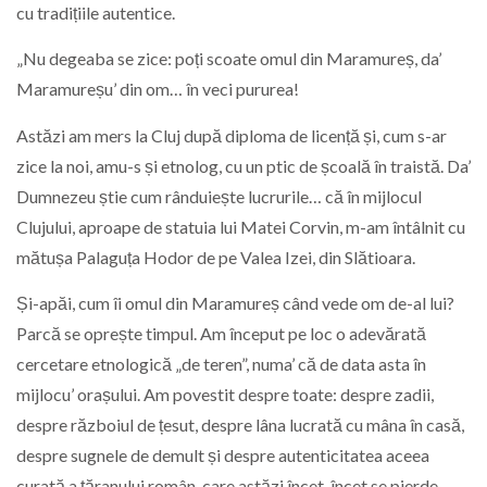
cu tradițiile autentice.
„Nu degeaba se zice: poți scoate omul din Maramureș, da’
Maramureșu’ din om… în veci pururea!
Astăzi am mers la Cluj după diploma de licență și, cum s-ar
zice la noi, amu-s și etnolog, cu un ptic de școală în traistă. Da’
Dumnezeu știe cum rânduiește lucrurile… că în mijlocul
Clujului, aproape de statuia lui Matei Corvin, m-am întâlnit cu
mătușa Palaguța Hodor de pe Valea Izei, din Slătioara.
Și-apăi, cum îi omul din Maramureș când vede om de-al lui?
Parcă se oprește timpul. Am început pe loc o adevărată
cercetare etnologică „de teren”, numa’ că de data asta în
mijlocu’ orașului. Am povestit despre toate: despre zadii,
despre războiul de țesut, despre lâna lucrată cu mâna în casă,
despre sugnele de demult și despre autenticitatea aceea
curată a țăranului român, care astăzi încet-încet se pierde…