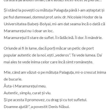
Și stând la povești cu mătușa Palaguța până l-am așteptat și
pe fiul dumneaei, domnul prof. univ. dr. Nicolaie Hodor de la
Universitatea Babeș-Bolyai, mi-am dat seama încă o dată că
Maramureșul nu-i doar un loc.
Maramureșul îi stare de suflet. Îi rădăcină. Îi dor. Îi mândrie.
Oriunde ai fi în lume, dacă porți măcar un petic de port
popular autentic de la noi, ești „vederos”. Te vede lumea. Da’
mai ales te vede inima celor care încă simt românește.
Mie, când am văzut-o pe mătușa Palaguța, mi-o crescut inima
de bucurie.
Ăsta-i Maramureșul meu.
Autentic, simplu, curat și viu.
Și pe acesta îl promovez, cu drag și cu tot sufletul.
Doamne ajută!”, a povestit Denis Năsui.