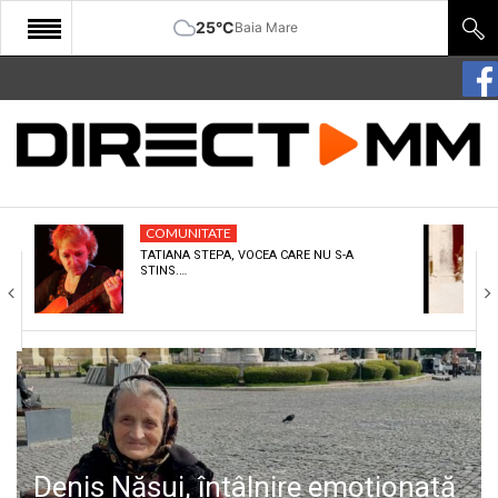
25°C
Baia Mare
START
COMUNITATE
EDITORIAL
COMUNITATE
CULTURA
TATIANA STEPA, VOCEA CARE NU S-A
STINS.…
ECONOMIE
SANATATE
SPORT
SPECIAL
POLITIC
Denis Năsui, întâlnire emoționată