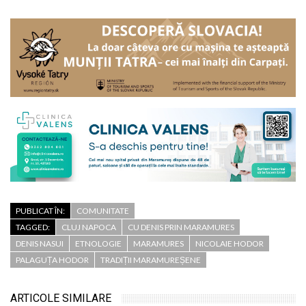
PUBLICAT ÎN:
COMUNITATE
TAGGED:
CLUJ NAPOCA
CU DENIS PRIN MARAMURES
DENIS NASUI
ETNOLOGIE
MARAMURES
NICOLAIE HODOR
PALAGUȚA HODOR
TRADIȚII MARAMUREȘENE
ARTICOLE SIMILARE