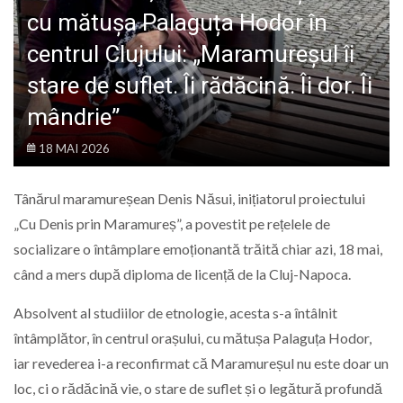
LIFE
cu mătușa Palaguța Hodor în
centrul Clujului: „Maramureșul îi
stare de suflet. Îi rădăcină. Îi dor. Îi
mândrie”
18 MAI 2026
Tânărul maramureșean Denis Năsui, inițiatorul proiectului
„Cu Denis prin Maramureș”, a povestit pe rețelele de
socializare o întâmplare emoționantă trăită chiar azi, 18 mai,
când a mers după diploma de licență de la Cluj-Napoca.
Absolvent al studiilor de etnologie, acesta s-a întâlnit
întâmplător, în centrul orașului, cu mătușa Palaguța Hodor,
iar revederea i-a reconfirmat că Maramureșul nu este doar un
loc, ci o rădăcină vie, o stare de suflet și o legătură profundă