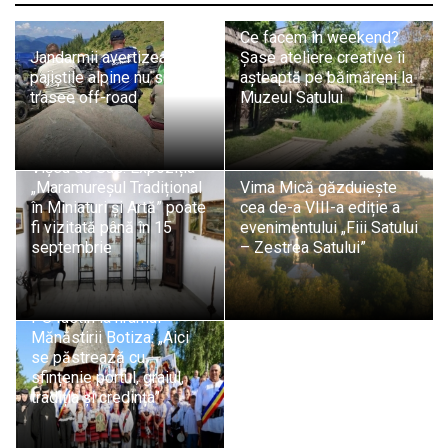
Ce facem în weekend?
Jandarmii avertizează:
Șase ateliere creative îi
pajiștile alpine nu sunt
așteaptă pe băimăreni la
trasee off-road
Muzeul Satului
Vișeu de Sus: Expoziția
„Maramureșul Tradițional
Vima Mică găzduiește
în Miniaturi și Artă” poate
cea de-a VIII-a ediție a
fi vizitată până în 15
evenimentului „Fiii Satului
septembrie
– Zestrea Satului”
PS Iustin la hramul
Mănăstirii Botiza: „Aici
se păstrează cu
sfințenie portul, graiul,
tradiția și credința”