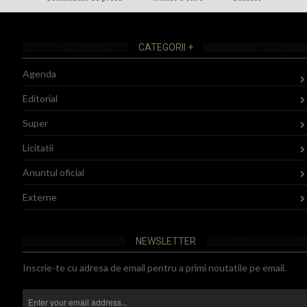
CATEGORII +
Agenda
Editorial
Super
Licitatii
Anuntul oficial
Externe
NEWSLETTER
Inscrie-te cu adresa de email pentru a primi noutatile pe email.