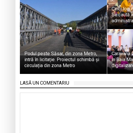
Cinci locu
Se caută în
administra
Podul peste Săsar, din zona Metro,
Caravana 
intră în licitație. Proiectul schimbă și
în Baia Ma
circulația din zona Metro
digitaliza
LASĂ UN COMENTARIU