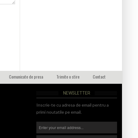
Comunicate de presa
Trimite o stire
Contact
NEWSLETTER
Inscrie-te cu adresa de email pentru a
primi noutatile pe email.