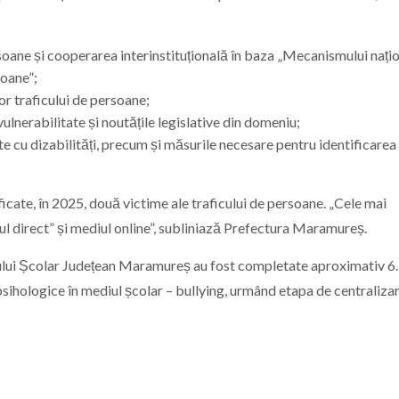
soane și cooperarea interinstituțională în baza „Mecanismului nați
soane”;
lor traficului de persoane;
ulnerabilitate și noutățile legislative din domeniu;
te cu dizabilități, precum și măsurile necesare pentru identificarea
icate, în 2025, două victime ale traficului de persoane. „Cele mai
l direct” și mediul online”, subliniază Prefectura Maramureș.
ratului Școlar Județean Maramureș au fost completate aproximativ 6
psihologice în mediul școlar – bullying, urmând etapa de centralizar