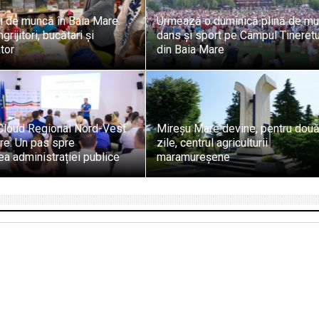
ri de muncă în Baia Mare.
Urmează o duminică plină de mu
grijitori, bucătari și
dans și sport pe Câmpul Tineretu
tor
din Baia Mare
Cloud Regional Nord-Vest
Mireșu Mare devine, pentru dou
re: Un pas spre
zile, centrul agriculturii
rea administrației publice
maramureșene