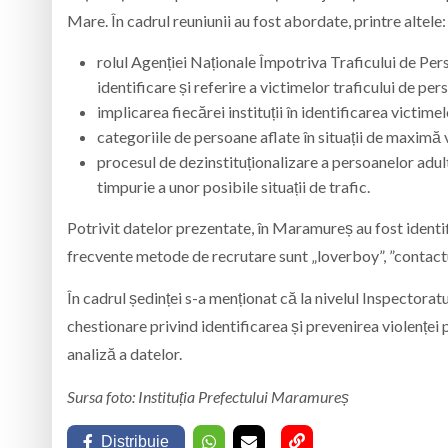
Mare. În cadrul reuniunii au fost abordate, printre altele:
rolul Agenției Naționale Împotriva Traficului de Per
identificare și referire a victimelor traficului de per
implicarea fiecărei instituții în identificarea victime
categoriile de persoane aflate în situații de maximă v
procesul de dezinstituționalizare a persoanelor adul
timpurie a unor posibile situații de trafic.
Potrivit datelor prezentate, în Maramureș au fost identif
frecvente metode de recrutare sunt „loverboy”, ”contactu
În cadrul ședinței s-a menționat că la nivelul Inspecto
chestionare privind identificarea și prevenirea violenței 
analiză a datelor.
Sursa foto: Instituția Prefectului Maramureș
Distribuie