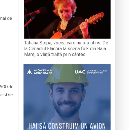
onal de
Tatiana Stepa, vocea care nu s-a stins. De
la Cenaclul Flacăra la scena folk din Baia
Mare, o viață trăită prin cântec
.500 de
e și de