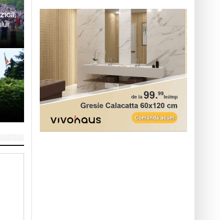
zică,
lui
ă