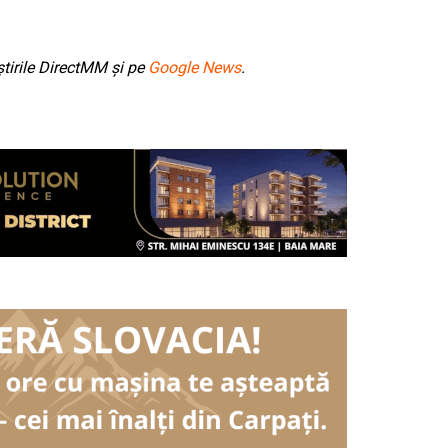
tirile DirectMM și pe
Google News
.