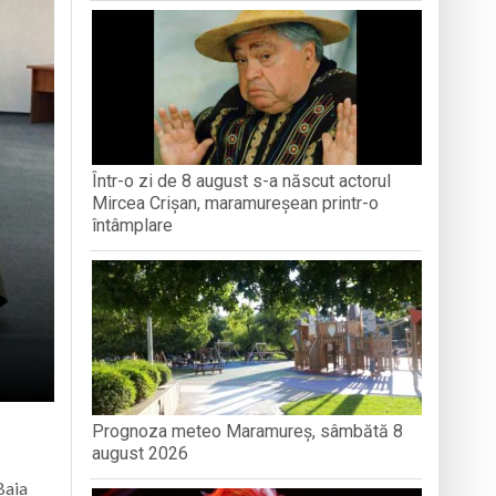
turi și amintiri
iment dedicat marelui voievod, la
ași stres, iar una dezvoltă anxietate,
Într-o zi de 8 august s-a născut actorul
-o întâmplare
Mircea Crișan, maramureșean printr-o
întâmplare
Prognoza meteo Maramureș, sâmbătă 8
august 2026
Baia