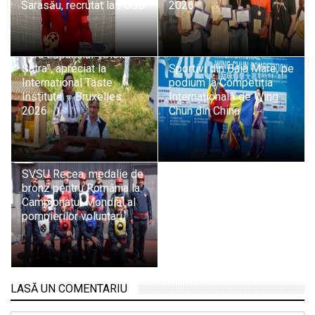
Sarasău, recrutat la FCSB
2026
Tradiție și pasiune din
Țara Lăpușului: „Oloiul
Șatra”, apreciat la
Sportivi din Baia Mare, pe
International Taste
podium la Competiția
Institute – Bruxelles
Internațională de Wing
2026
Chun din China
SVSU Recea, medalie de
bronz pentru România la
Campionatul Mondial al
pompierilor voluntari
LASĂ UN COMENTARIU