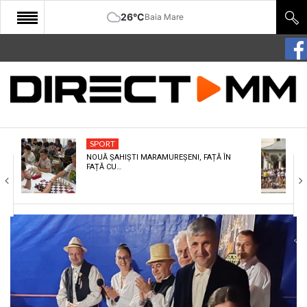
26°C
Baia Mare
START
COMUNITATE
EDITORIAL
SPORT
CULTURA
NOUĂ ȘAHIȘTI MARAMUREȘENI, FAȚĂ ÎN
FAȚĂ CU…
ECONOMIE
SANATATE
SPORT
SPECIAL
POLITIC