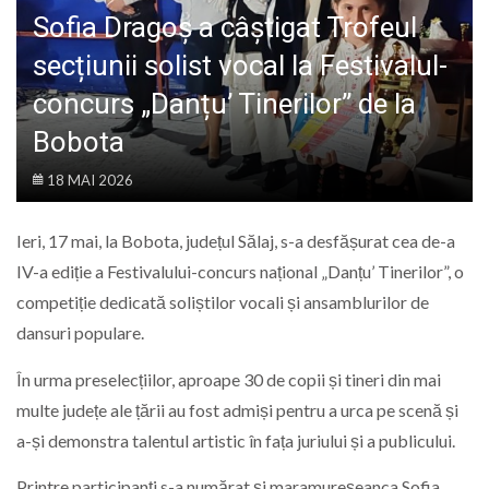
LIFE
Sofia Dragoș a câștigat Trofeul
secțiunii solist vocal la Festivalul-
concurs „Danțu’ Tinerilor” de la
Bobota
18 MAI 2026
Ieri, 17 mai, la Bobota, județul Sălaj, s-a desfășurat cea de-a
IV-a ediție a Festivalului-concurs național „Danțu’ Tinerilor”, o
competiție dedicată soliștilor vocali și ansamblurilor de
dansuri populare.
În urma preselecțiilor, aproape 30 de copii și tineri din mai
multe județe ale țării au fost admiși pentru a urca pe scenă și
a-și demonstra talentul artistic în fața juriului și a publicului.
Printre participanți s-a numărat și maramureșeanca Sofia