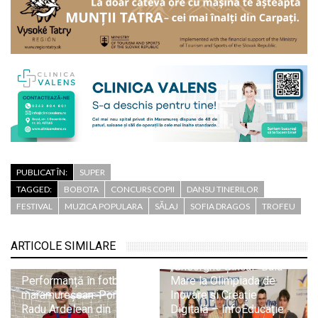
PUBLICAT ÎN:
SUPER
TAGGED:
BOBOTA
CONCURS COPII
DANSU TINERILOR
FESTIVAL
MUZICA POPULARA
SĂLAJ
SOFIA DRAGOS
TROFEU
Trei medalii de aur și
două de bronz pentru
ARTICOLE SIMILARE
elevii Colegiului
„Gheorghe Șincai” Baia
Performanță în fotbalul
Mare la Olimpiada de
maramureșean: Portarul
Inovare și Creație
Radu Ardelean din
Digitală – InfoEducație