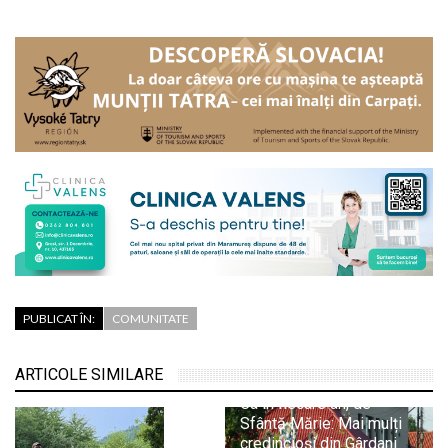
PUBLICAT ÎN:
COMUNITATE
ARTICOLE SIMILARE
Ca în fiecare an, de
Sfântă Mărie: Mai mulți
credincioși din Gârdani