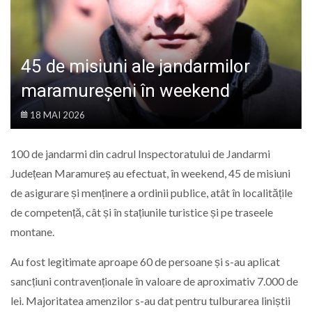
LIFE
45 de misiuni ale jandarmilor
maramureșeni în weekend
18 MAI 2026
100 de jandarmi din cadrul Inspectoratului de Jandarmi
Județean Maramureș au efectuat, în weekend, 45 de misiuni
de asigurare și menținere a ordinii publice, atât în localitățile
de competență, cât și în stațiunile turistice și pe traseele
montane.
Au fost legitimate aproape 60 de persoane și s-au aplicat
sancțiuni contravenționale în valoare de aproximativ 7.000 de
lei. Majoritatea amenzilor s-au dat pentru tulburarea liniștii