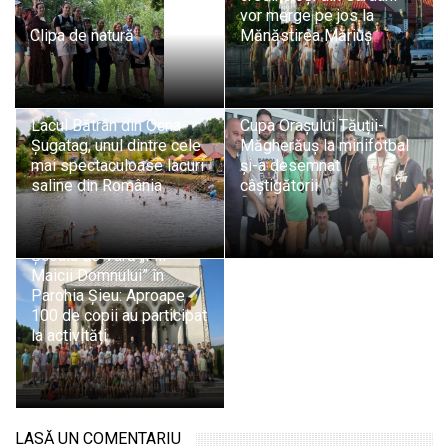
vor merge pe jos la
Clipa de natură
Mănăstirea Măriuș
Lacul Bătrân din Ocna
Cupa Orașului Tăuții-
Șugatag, unul dintre cele
Măgherăuș la minifotbal
mai spectaculoase lacuri
și-a desemnat
saline din România
câștigătorii
Școala de Vară „Fiii
Maicii Domnului” în
Parohia Șieu: Aproape
100 de copii au participat
la activități
LASĂ UN COMENTARIU