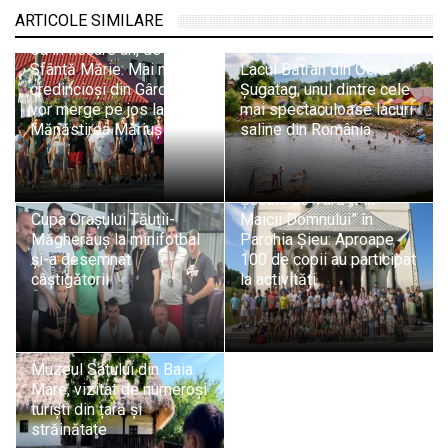
ARTICOLE SIMILARE
Ca în fiecare an, de
Sfântă Mărie: Mai mulți
Lacul Bătrân din Ocna
credincioși din Gârdani
Șugatag, unul dintre cele
vor merge pe jos la
mai spectaculoase lacuri
Mănăstirea Măriuș
saline din România
Școala de Vară „Fiii
Cupa Orașului Tăuții-
Maicii Domnului” în
Măgherăuș la minifotbal
Parohia Șieu: Aproape
și-a desemnat
100 de copii au participat
câștigătorii
la activități
Muzeul Satului din Baia
Mare, vizitat de numeroși
turiști din țară și
străinătate