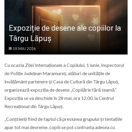
LIFE
Expoziție de desene ale copiilor la
Târgu Lăpuș
18 MAI 2026
Cu ocazia Zilei Internaționale a Copilului, 1 iunie, Inspectorul
de Poliție Județean Maramureș, alături de unitățile de
învățământ partenere și Casa de Cultură din Târgu Lăpuș,
organizează expoziția de desene „Copilărie fără teamă”.
Expoziția se va deschide în 28 mai, ora 12.00, la Centrul
Recreațional din Târgu Lăpuș.
„Conștienți fiind de faptul că presiunea grupului și tentațiile
apar tot mai devreme, copiii se pot confrunta adesea cu