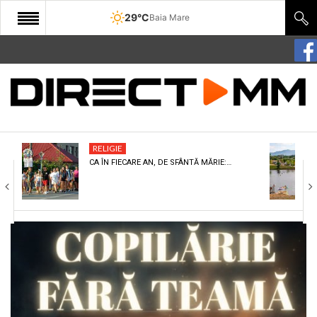
29°C
Baia Mare
START
COMUNITATE
EDITORIAL
RELIGIE
CULTURA
CA ÎN FIECARE AN, DE SFÂNTĂ MĂRIE:…
ECONOMIE
SANATATE
SPORT
SPECIAL
POLITIC