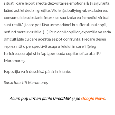
situații care le pot afecta dezvoltarea emoțională și siguranța,
luând astfel decizii greșite. Violența, bullying-ul, excluderea,
consumul de substanțe interzise sau izolarea în mediul virtual
sunt realități care pot lăsa urme adânci în sufletul unui copil,
nefiind mereu vizibile. (…) Prin ochii copiilor, expoziția va reda
dificultățile cu care aceștia se pot confrunta. Fiecare desen
reprezintă o perspectivă asupra felului în care înțeleg
fericirea, curajul și în fapt, perioada copilăriei”, arată IPJ
Maramureș.
Expoziția va fi deschisă până în 5 iunie.
Sursa foto: IPJ Maramureș
Acum poți urmări știrile DirectMM și pe
Google News
.