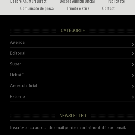
Despre Anunturi Direct
Despre Anuntul Oficial
Publicitate
Comunicate de presa
Trimite o stire
Contact
CATEGORII +
Agenda
Editorial
Super
Licitatii
Anuntul oficial
Externe
NEWSLETTER
Inscrie-te cu adresa de email pentru a primi noutatile pe email.