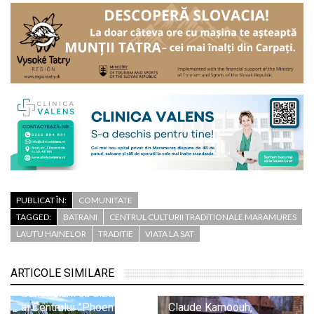
PUBLICAT ÎN:
COMUNITATE
TAGGED:
BATRANI
CENTRUL CULTURII TRADITIONALE MARAMURES
LAUTU HAINELOR
TRADITIE
VIATA LA SAT
ARTICOLE SIMILARE
Beneficiarii cu dizabilități
ai Centrului ”Phoenix” din
Claude Karnoouh,