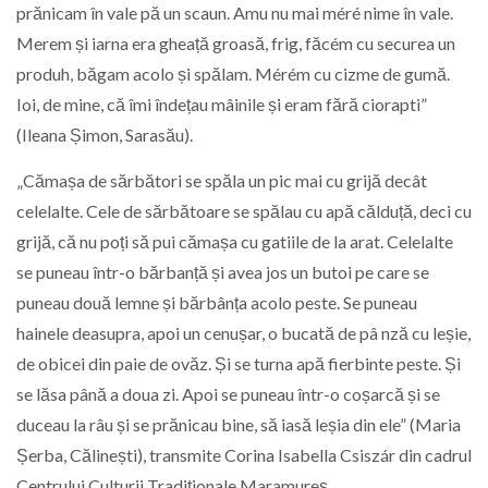
prănicam în vale pă un scaun. Amu nu mai méré nime în vale.
Merem și iarna era gheață groasă, frig, făcém cu securea un
produh, băgam acolo și spălam. Mérém cu cizme de gumă.
Ioi, de mine, că îmi îndețau mâinile și eram fără ciorapti”
(Ileana Șimon, Sarasău).
„Cămașa de sărbători se spăla un pic mai cu grijă decât
celelalte. Cele de sărbătoare se spălau cu apă călduță, deci cu
grijă, că nu poți să pui cămașa cu gatiile de la arat. Celelalte
se puneau într-o bărbanță și avea jos un butoi pe care se
puneau două lemne și bărbânța acolo peste. Se puneau
hainele deasupra, apoi un cenușar, o bucată de pâ nză cu leșie,
de obicei din paie de ovăz. Și se turna apă fierbinte peste. Și
se lăsa până a doua zi. Apoi se puneau într-o coșarcă și se
duceau la râu și se prănicau bine, să iasă leșia din ele” (Maria
Șerba, Călinești), transmite Corina Isabella Csiszár din cadrul
Centrului Culturii Tradiționale Maramureș.