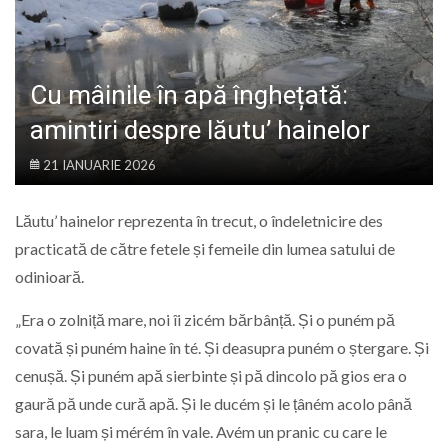
LIFE
Cu mâinile în apă înghețată:
amintiri despre lăutu’ hainelor
21 IANUARIE 2026
Lăutu’ hainelor reprezenta în trecut, o îndeletnicire des
practicată de către fetele și femeile din lumea satului de
odinioară.
„Era o zolniță mare, noi îi zicém bărbânță. Și o puném pă
covată și puném haine în té. Și deasupra puném o ștergare. Și
cenușă. Și puném apă sierbinte și pă dincolo pă gios era o
gaură pă unde cură apă. Și le ducém și le țâném acolo până
sara, le luam și mérém în vale. Avém un pranic cu care le