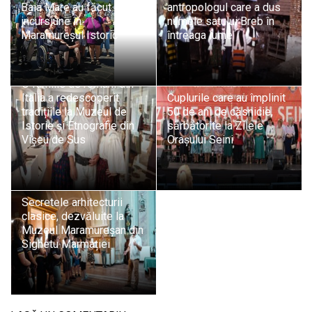
Baia Mare au făcut o
antropologul care a dus
incursiune în
numele satului Breb în
Maramureșul Istoric
întreaga lume
Rădăcini maramureșene:
O familie de români din
Italia a redescoperit
Cuplurile care au împlinit
tradițiile la Muzeul de
50 de ani de căsnicie,
Istorie și Etnografie din
sărbătorite la Zilele
Vișeu de Sus
Orașului Seini
Secretele arhitecturii
clasice, dezvăluite la
Muzeul Maramureșan din
Sighetu Marmației