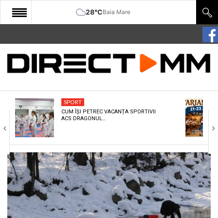
28°C
Baia Mare
START
COMUNITATE
EDITORIAL
SPORT
CULTURA
CUM ÎȘI PETREC VACANȚA SPORTIVII
ACS DRAGONUL…
ECONOMIE
SANATATE
SPORT
SPECIAL
POLITIC