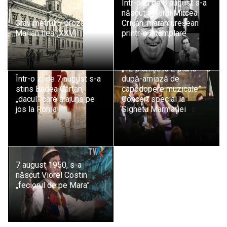
Într-o zi de 8 august s-a
născut actorul Mircea
Gravimetrul – proză de
Crișan, maramureșean
Marian Ilea (XXV)
printr-o întâmplare
„12 pianiști la 2 piane – O
Într-o zi de 7 august s-a
după-amiază de
stins Badea Cârțan,
capodopere muzicale”.
„dacul” care a ajuns pe
Concert special la
jos la Roma
Sighetu Marmației
7 august 1950, s-a
născut Viorel Costin
„feciorul de pe Mara”