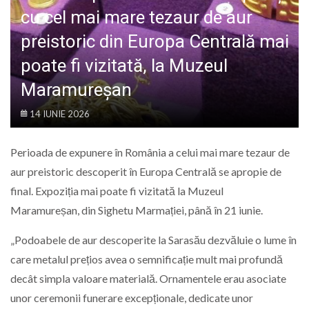
LIFE
cu cel mai mare tezaur de aur
preistoric din Europa Centrală mai
poate fi vizitată, la Muzeul
Maramureșan
14 IUNIE 2026
Perioada de expunere în România a celui mai mare tezaur de
aur preistoric descoperit în Europa Centrală se apropie de
final. Expoziția mai poate fi vizitată la Muzeul
Maramureșan, din Sighetu Marmației, până în 21 iunie.
„Podoabele de aur descoperite la Sarasău dezvăluie o lume în
care metalul prețios avea o semnificație mult mai profundă
decât simpla valoare materială. Ornamentele erau asociate
unor ceremonii funerare excepționale, dedicate unor