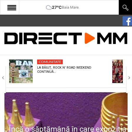
27°C
Baia Mare
START
COMUNITATE
EDITORIAL
COMUNITATE
CULTURA
LA BĂIUȚ, ROCK N’ ROAD WEEKEND
CONTINUĂ…
ECONOMIE
SANATATE
SPORT
SPECIAL
POLITIC
Încă o săptămână în care expoziția