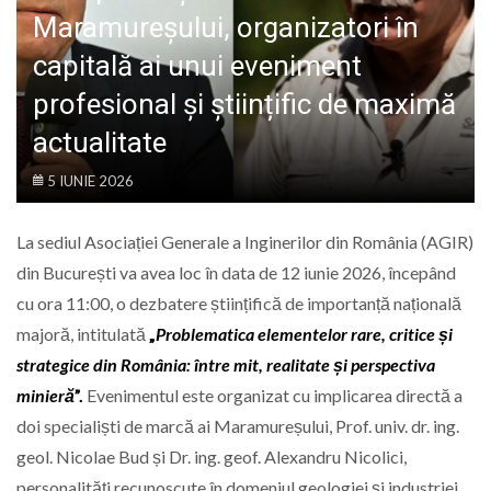
LIFE
Maramureșului, organizatori în
capitală ai unui eveniment
profesional și științific de maximă
actualitate
5 IUNIE 2026
La sediul Asociației Generale a Inginerilor din România (AGIR)
din București va avea loc în data de 12 iunie 2026, începând
cu ora 11:00, o dezbatere științifică de importanță națională
majoră, intitulată
„
Problematica elementelor rare, critice și
strategice din România: între mit, realitate și perspectiva
minieră
”.
Evenimentul este organizat cu implicarea directă a
doi specialiști de marcă ai Maramureșului, Prof. univ. dr. ing.
geol. Nicolae Bud și Dr. ing. geof. Alexandru Nicolici,
personalități recunoscute în domeniul geologiei și industriei