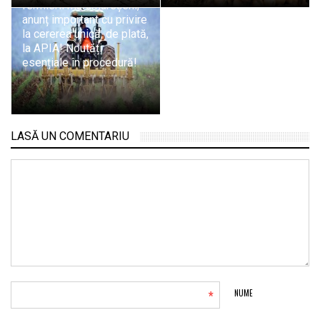
fermierii maramureșeni,
anunț important cu privire
la cererea unică, de plată,
la APIA! Noutăți
esențiale în procedură!
LASĂ UN COMENTARIU
*
NUME