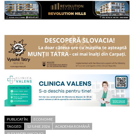
PUBLICAT ÎN:
ECONOMIE
TAGGED:
12 IUNIE 2026
ACADEMIA ROMÂNĂ
ALEXANDRU NICOLICI