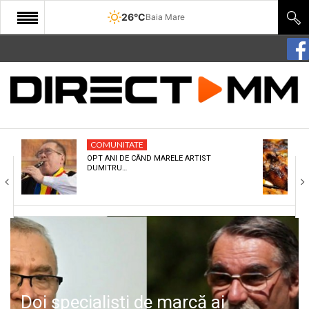
26°C
Baia Mare
START
COMUNITATE
EDITORIAL
COMUNITATE
CULTURA
OPT ANI DE CÂND MARELE ARTIST
DUMITRU…
ECONOMIE
SANATATE
SPORT
SPECIAL
POLITIC
Doi specialiști de marcă ai