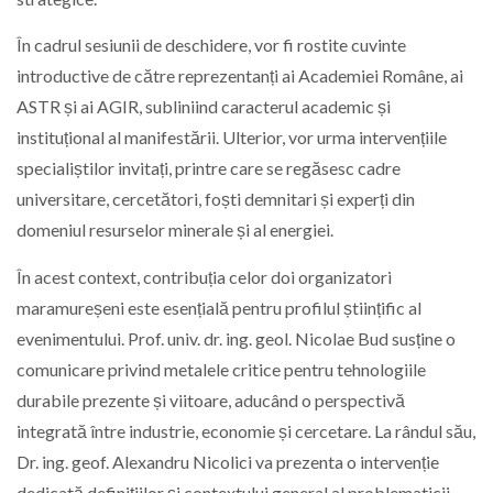
În cadrul sesiunii de deschidere, vor fi rostite cuvinte
introductive de către reprezentanți ai Academiei Române, ai
ASTR și ai AGIR, subliniind caracterul academic și
instituțional al manifestării. Ulterior, vor urma intervențiile
specialiștilor invitați, printre care se regăsesc cadre
universitare, cercetători, foști demnitari și experți din
domeniul resurselor minerale și al energiei.
În acest context, contribuția celor doi organizatori
maramureșeni este esențială pentru profilul științific al
evenimentului. Prof. univ. dr. ing. geol. Nicolae Bud susține o
comunicare privind metalele critice pentru tehnologiile
durabile prezente și viitoare, aducând o perspectivă
integrată între industrie, economie și cercetare. La rândul său,
Dr. ing. geof. Alexandru Nicolici va prezenta o intervenție
dedicată definițiilor și contextului general al problematicii,