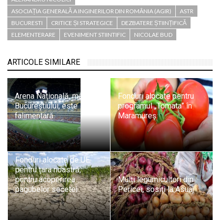
ASOCIAȚIA GENERALĂ A INGINERILOR DIN ROMÂNIA (AGIR)
ASTR
BUCURESTI
CRITICE ȘI STRATEGICE
DEZBATERE ȘTIINȚIFICĂ
ELEMENTERARE
EVENIMENT STIINTIFIC
NICOLAE BUD
ARTICOLE SIMILARE
Arena Națională, mândria
Fonduri alocate pentru
Bucureștiului, este
programul „Tomata” în
falimentară
Maramureș
Fonduri alocate de UE
pentru țara noastră,
pentru acoperirea
Mulți legumicultori din
pagubelor secetei
Pericei, sosiți la Asuaj
Din 1 martie 2023: Pentru