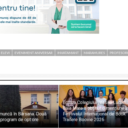
ELEVI
EVENIMENT ANIVERSAR
INVATAMANT
MARAMURES
PROFESORI
Echipa Colegiului „Vasile Lucaci
Baia Mare a obținut o mențiune l
 muncă în Bârsana. Două
Festivalul Internațional de Book
 program de opt ore
Trailere Boovie 2026