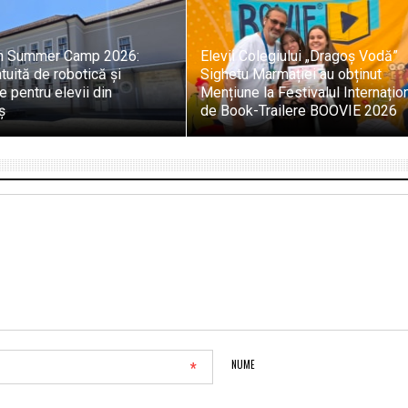
h Summer Camp 2026:
Elevii Colegiului „Dragoș Vodă”
tuită de robotică și
Sighetu Marmației au obținut
 pentru elevii din
Mențiune la Festivalul Internațio
ș
de Book-Trailere BOOVIE 2026
*
NUME