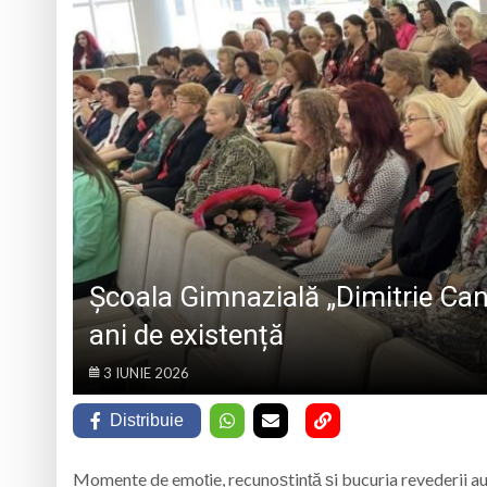
Angajări în învăță
La Săliștea de Sus 
„Vacanță în tinda bi
Campanie de donare
Școala Gimnazială „Dimitrie Can
ani de existență
3 IUNIE 2026
Distribuie
Momente de emoție, recunoștință și bucuria revederii au 