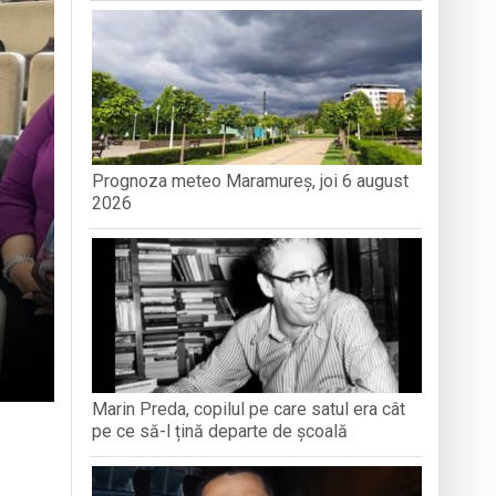
antă a Maramureșului
c la Sighetu Marmației
Prognoza meteo Maramureș, joi 6 august
n Opriș” Baia Mare
2026
Marin Preda, copilul pe care satul era cât
pe ce să-l țină departe de școală