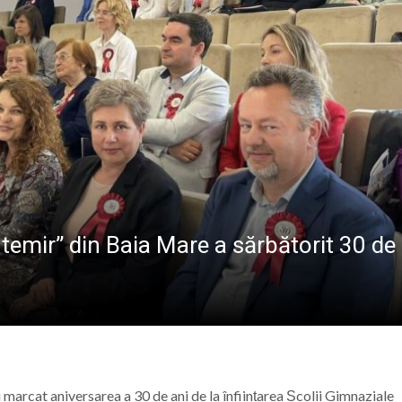
mântul băimărean: post cu normă întreagă la grădiniță
va fi dezvelit bustul lui Gavrilă Iuga, personalitate marc
sericii”: Ediția a IV-a a taberei de vară pentru copii are lo
 de sânge la Spitalul Județean de Urgență „Dr. Constanti
temir” din Baia Mare a sărbătorit 30 de
marcat aniversarea a 30 de ani de la înființarea Școlii Gimnaziale