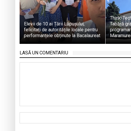
Think-Tec
Elevii de 10 ai Țării Lăpușului,
Tabără gra
felicitați de autoritățile locale pentru
programare
performanțele obținute la Bacalaureat
Maramure
LASĂ UN COMENTARIU