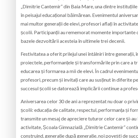
„Dimitrie Cantemir” din Baia Mare, una dintre instituțiil
în peisajul educațional băimărean. Evenimentul aniversar 
mai multor generații de elevi, profesori aflați în activitate,
școlii. Participanții au rememorat momente importante din
bazele dezvoltării acesteia în ultimele trei decenii.
Festivitatea a oferit prilejul unei întâlniri între generați
proiectele, performanțele și transformările prin care a tr
educarea și formarea a mii de elevi. În cadrul evenimentulu
profesori, precum și invitați care au susținut în diferite 
succesul școlii se datorează implicării continue a profesori
Aniversarea celor 30 de ani a reprezentat nu doar o privire
școlii: educația de calitate, respectul, performanța și f
transmite un mesaj de apreciere tuturor celor care și-au
activitate, Școala Gimnazială „Dimitrie Cantemir” contin
construind, generație după generație, noi povești de succ