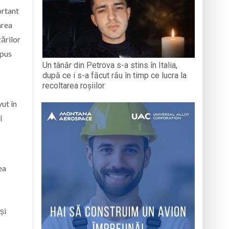
ortant
area
zărilor
 pus
Un tânăr din Petrova s-a stins în Italia,
după ce i s-a făcut rău în timp ce lucra la
recoltarea roșiilor
vut în
i
ea
și