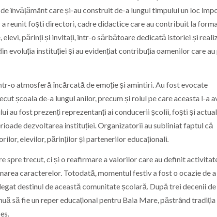
e de învățământ care și-au construit de-a lungul timpului un loc imp
a reunit foști directori, cadre didactice care au contribuit la form
 elevi, părinți și invitați, într-o sărbătoare dedicată istoriei și reali
 evoluția instituției și au evidențiat contribuția oamenilor care au
i, într-o atmosferă încărcată de emoție și amintiri. Au fost evocate
ecut școala de-a lungul anilor, precum și rolul pe care aceasta l-a a
i au fost prezenți reprezentanți ai conducerii școlii, foști și actual
perioade dezvoltarea instituției. Organizatorii au subliniat faptul că
lor, elevilor, părinților și partenerilor educaționali.
 spre trecut, ci și o reafirmare a valorilor care au definit activitat
ormarea caracterelor. Totodată, momentul festiv a fost o ocazie de a
 legat destinul de această comunitate școlară. După trei decenii de
uă să fie un reper educațional pentru Baia Mare, păstrând tradiția 
es.