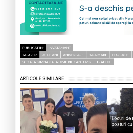
PUBLICAT ÎN:
INVATAMANT
TAGGED:
30 DE ANI
ANIVERSARE
BAIA MARE
EDUCATIE
SCOALA GIMNAZIALA DIMITRIE CANTEMIR
TRADITIE
ARTICOLE SIMILARE
Locuri de
posturi cu