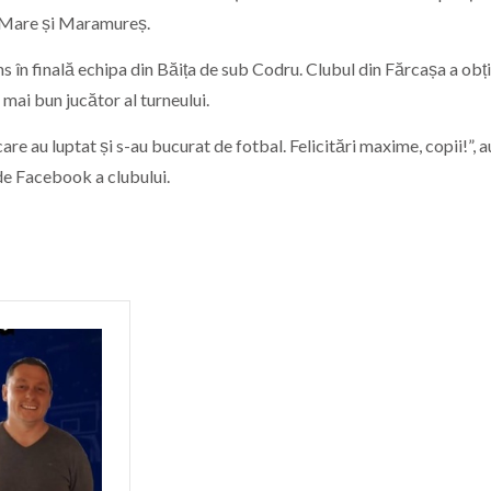
tu Mare și Maramureș.
s în finală echipa din Băița de sub Codru. Clubul din Fărcașa a obți
mai bun jucător al turneului.
care au luptat și s-au bucurat de fotbal. Felicitări maxime, copii!”, a
de Facebook a clubului.