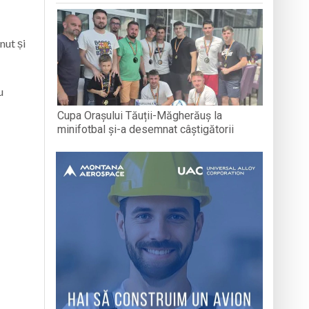
nut și
u
Cupa Orașului Tăuții-Măgherăuș la
minifotbal și-a desemnat câștigătorii