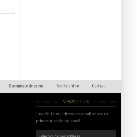
Comunicate de presa
Trimite o stire
Contact
NEWSLETTER
Inscrie-te cu adresa de email pentru a
primi noutatile pe email.