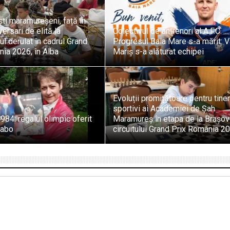
ti maramureșeni, față în
ersari de elită la
Colectivul de antrenori al A.F.C.
l derulat în cadrul Grand
Progresul Baia Mare s-a mărit: V
ia 2026, în Alba
Mariș s-a alăturat echipei
Evoluții promițătoare pentru tiner
sportivi ai Academiei de Șah
984: regalul olimpic oferit
Maramureș în etapa de la Brașov
zabo
circuitului Grand Prix România 2