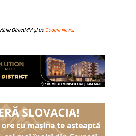
tirile DirectMM și pe
Google News
.