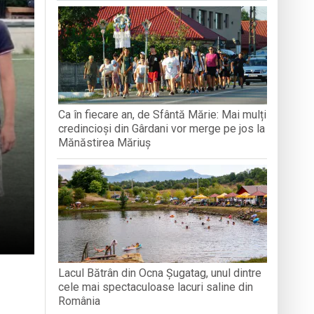
BAVAREZE PE CÂMPIA TINERETULUI
filmul de animație „Luca”
 derulat în cadrul Grand Prix România
articipat la activități
Ca în fiecare an, de Sfântă Mărie: Mai mulți
e
credincioși din Gârdani vor merge pe jos la
Mănăstirea Măriuș
Lacul Bătrân din Ocna Șugatag, unul dintre
cele mai spectaculoase lacuri saline din
România