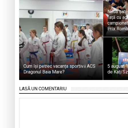
Nouă șahiș
față cu adv
campionatu
Prix Român
Cum își petrec vacanța sportivii ACS
5 august 1
Dragonul Baia Mare?
de Kati S
LASĂ UN COMENTARIU