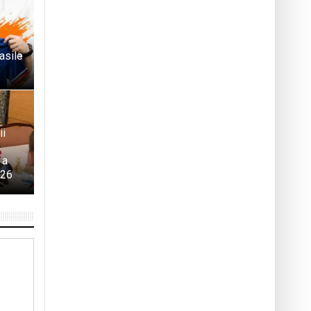
asile
ii
 a
026