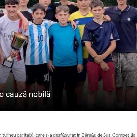
 la Baia Mare: Întreaga familie este invitată să vizioneze 
reșeni, față în față cu adversari de elită la campionatul
 Maicii Domnului” în Parohia Șieu: Aproape 100 de copii au p
Baia Mare, vizitat de numeroși turiști din țară și străinătat
o cauză nobilă
 un turneu caritabil care s-a desfășurat în Bârsău de Sus. Competiția