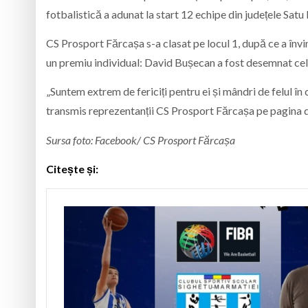
fotbalistică a adunat la start 12 echipe din județele Sa
CS Prosport Fărcașa s-a clasat pe locul 1, după ce a învin
un premiu individual: David Bușecan a fost desemnat cel 
„Suntem extrem de fericiți pentru ei și mândri de felul în 
transmis reprezentanții CS Prosport Fărcașa pe pagina 
Sursa foto: Facebook/ CS Prosport Fărcașa
Citește și: