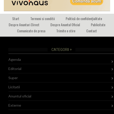
Start
Termeni si conditii
Politică de confidențialitate
Despre Anunturi Direct
Despre Anuntul Oficial
Publicitate
Comunicate de presa
Trimite o stire
Contact
CATEGORII +
Agenda
Editorial
Super
Licitatii
Anuntul oficial
Externe