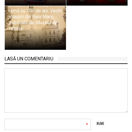
Strada Podul Viilor, în
urmă cu 100 de ani. Vechi
imagini din Baia Mare,
publicate de Muzeul de
Istorie
LASĂ UN COMENTARIU
*
NUME