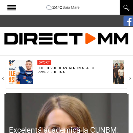
24°C
Baia Mare
START
COMUNITATE
EDITORIAL
SPORT
CULTURA
COLECTIVUL DE ANTRENORI AL A.F.C.
PROGRESUL BAIA…
ECONOMIE
SANATATE
SPORT
SPECIAL
POLITIC
Excelență academică la CUNBM: