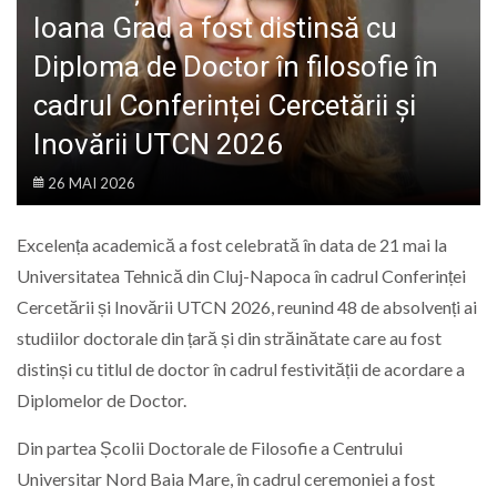
LIFE
Ioana Grad a fost distinsă cu
Diploma de Doctor în filosofie în
cadrul Conferinței Cercetării și
Inovării UTCN 2026
26 MAI 2026
Excelența academică a fost celebrată în data de 21 mai la
Universitatea Tehnică din Cluj-Napoca în cadrul Conferinței
Cercetării și Inovării UTCN 2026, reunind 48 de absolvenți ai
studiilor doctorale din țară și din străinătate care au fost
distinși cu titlul de doctor în cadrul festivității de acordare a
Diplomelor de Doctor.
Din partea Școlii Doctorale de Filosofie a Centrului
Universitar Nord Baia Mare, în cadrul ceremoniei a fost