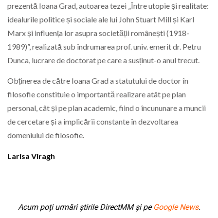
prezentă Ioana Grad, autoarea tezei „Între utopie și realitate:
idealurile politice și sociale ale lui John Stuart Mill și Karl
Marx și influența lor asupra societății românești (1918-
1989)”, realizată sub îndrumarea prof. univ. emerit dr. Petru
Dunca, lucrare de doctorat pe care a susținut-o anul trecut.
Obținerea de către Ioana Grad a statutului de doctor în
filosofie constituie o importantă realizare atât pe plan
personal, cât și pe plan academic, fiind o încununare a muncii
de cercetare și a implicării constante în dezvoltarea
domeniului de filosofie.
Larisa Viragh
Acum poți urmări știrile DirectMM și pe
Google News
.