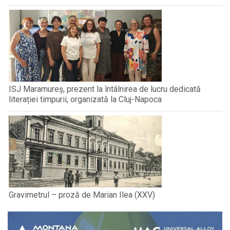
ISJ Maramureș, prezent la întâlnirea de lucru dedicată
literației timpurii, organizată la Cluj-Napoca
Gravimetrul – proză de Marian Ilea (XXV)