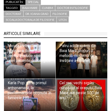
PUBLICAT ÎN:
SPECIAL
TAGGED:
BAIA MARE
CUNBM
DOCTOR IN FILOSOFIE
DOCTORAT
DR. IOANA GRAD
FILOSOFIE
SCOALA DOCTORALA DE FILOSOFIE
UTCN
ARTICOLE SIMILARE
Bunătatea nu are vârstă:
Micuța Petra din Baia
Patru adolescenți din
Mare și-a donat părul
Baia Mare propun o
pentru a aduce speranță
metodă modernă de
unei paciente oncologice
învățare a istoriei
Povestea tenismenei
Karla Pop: de la primul
Cel mai vechi sigiliu
antrenament, la
cunoscut al orașului Baia
performanțele obținute în
Mare are peste 500 de
turneele FRT
ani