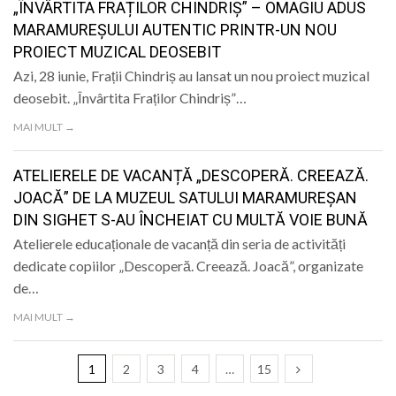
„ÎNVÂRTITA FRAȚILOR CHINDRIȘ” – OMAGIU ADUS
MARAMUREȘULUI AUTENTIC PRINTR-UN NOU
PROIECT MUZICAL DEOSEBIT
Azi, 28 iunie, Frații Chindriș au lansat un nou proiect muzical
deosebit. „Învârtita Fraților Chindriș”…
MAI MULT →
ATELIERELE DE VACANȚĂ „DESCOPERĂ. CREEAZĂ.
JOACĂ” DE LA MUZEUL SATULUI MARAMUREȘAN
DIN SIGHET S-AU ÎNCHEIAT CU MULTĂ VOIE BUNĂ
Atelierele educaționale de vacanță din seria de activități
dedicate copiilor „Descoperă. Creează. Joacă”, organizate
de…
MAI MULT →
1
2
3
4
…
15