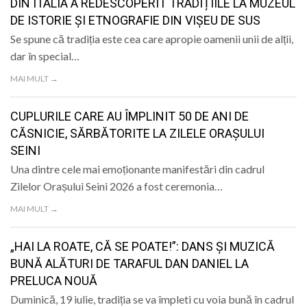
DIN ITALIA A REDESCOPERIT TRADIȚIILE LA MUZEUL
DE ISTORIE ȘI ETNOGRAFIE DIN VIȘEU DE SUS
Se spune că tradiția este cea care apropie oamenii unii de alții,
dar în special…
MAI MULT →
CUPLURILE CARE AU ÎMPLINIT 50 DE ANI DE
CĂSNICIE, SĂRBĂTORITE LA ZILELE ORAȘULUI
SEINI
Una dintre cele mai emoționante manifestări din cadrul
Zilelor Orașului Seini 2026 a fost ceremonia…
MAI MULT →
„HAI LA ROATE, CĂ SE POATE!”: DANS ȘI MUZICĂ
BUNĂ ALĂTURI DE TARAFUL DAN DANIEL LA
PRELUCA NOUĂ
Duminică, 19 iulie, tradiția se va împleti cu voia bună în cadrul