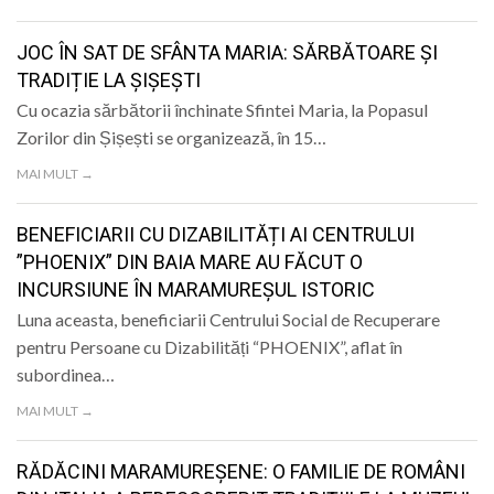
LIFE
JOC ÎN SAT DE SFÂNTA MARIA: SĂRBĂTOARE ȘI
TRADIȚIE LA ȘIȘEȘTI
Cu ocazia sărbătorii închinate Sfintei Maria, la Popasul
Zorilor din Șișești se organizează, în 15…
MAI MULT →
BENEFICIARII CU DIZABILITĂȚI AI CENTRULUI
”PHOENIX” DIN BAIA MARE AU FĂCUT O
INCURSIUNE ÎN MARAMUREȘUL ISTORIC
Luna aceasta, beneficiarii Centrului Social de Recuperare
pentru Persoane cu Dizabilități “PHOENIX”, aflat în
subordinea…
MAI MULT →
RĂDĂCINI MARAMUREȘENE: O FAMILIE DE ROMÂNI