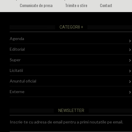
Comunicate de presa
Trimite o stire
Contact
CATEGORII +
Agenda
Editorial
Super
Licitatii
Anuntul oficial
Externe
NEWSLETTER
Inscrie-te cu adresa de email pentru a primi noutatile pe email.