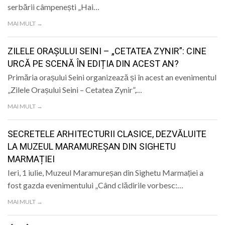
serbării câmpenești „Hai…
MAI MULT →
ZILELE ORAȘULUI SEINI – „CETATEA ZYNIR”: CINE
URCĂ PE SCENĂ ÎN EDIȚIA DIN ACEST AN?
Primăria orașului Seini organizează și în acest an evenimentul
„Zilele Orașului Seini – Cetatea Zynir”,…
MAI MULT →
SECRETELE ARHITECTURII CLASICE, DEZVĂLUITE
LA MUZEUL MARAMUREȘAN DIN SIGHETU
MARMAȚIEI
Ieri, 1 iulie, Muzeul Maramureșan din Sighetu Marmației a
fost gazda evenimentului „Când clădirile vorbesc:…
MAI MULT →