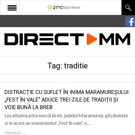
21°C
Baia Mare
START
COMUNITATE
EDITORIAL
Tag:
traditie
CULTURA
ECONOMIE
SANATATE
DISTRACȚIE CU SUFLET ÎN INIMA MARAMUREȘULUI:
„FEST ÎN VALE” ADUCE TREI ZILE DE TRADIȚII ȘI
SPORT
VOIE BUNĂ LA BREB
SPECIAL
Localitatea pitorească Breb, județul Maramureș, găzduiește
și în acest an evenimentul „Fest în vale”, o…
POLITIC
MAI MULT →