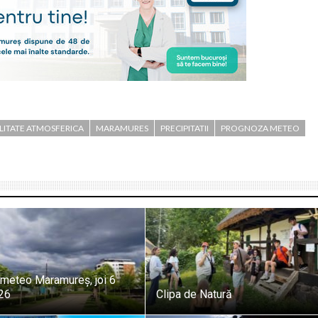
ILITATE ATMOSFERICA
MARAMURES
PRECIPITATII
PROGNOZA METEO
meteo Maramureș, joi 6
26
Clipa de Natură