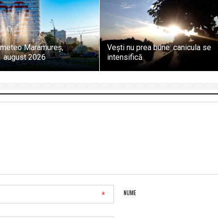
 meteo Maramureș,
Vești nu prea bune: canicula se
 august 2026
intensifică
*
NUME