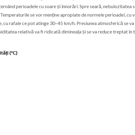
alternând perioadele cu soare și înnorări. Spre seară, nebulozitatea 
. Temperaturile se vor menține apropiate de normele perioadei, cu v
e, cu rafale ce pot atinge 30–45 km/h. Presiunea atmosferică se va
miditatea relativă va fi ridicată dimineața și se va reduce treptat în
ăți (°C)