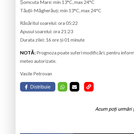
Șomcuta Mare: min 13°C, max 24°C
Tăuții-Măgherăuș: min 13°C, max 24°C
Răsăritul soarelui: ora 05:22
Apusul soarelui: ora 21:23
Durata zilei: 16 ore și 01 minute
NOTĂ:
Prognoza poate suferi modificări; pentru informați
meteo autorizate.
Vasile Petrovan
Distribuie
Acum poți urmări ș