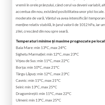
vremii în orele prânzului, când cerul va deveni variabil, 
accentua din nou, existând posibilitatea unor ploi locale
moderate de vară. Vântul va avea intensificări temporar
menține relativ stabilă, în jurul valorii de 1012 hPa, iar u
zilei, crescând din nou spre seară.
Temperaturi minime și maxime prognozate pe localit
Baia Mare: min 13°C, max 24°C
Sighetu Marmației: min 12°C, max 23°C
Vișeu de Sus: min 11°C, max 22°C
Borșa: min 10°C, max 21°C
Târgu Lăpuș: min 12°C, max 23°C
Cavnic: min 11°C, max 21°C
Seini: min 13°C, max 25°C
Dragomirești: min 11°C, max 22°C
Ulmeni: min 13°C, max 25°C