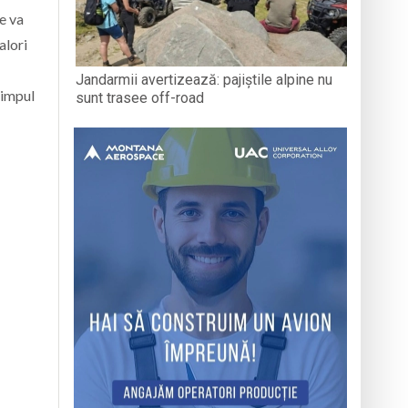
se va
alori
Jandarmii avertizează: pajiștile alpine nu
 timpul
sunt trasee off-road