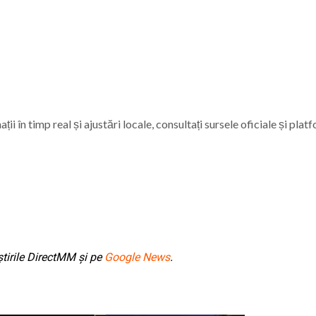
i în timp real și ajustări locale, consultați sursele oficiale și plat
tirile DirectMM și pe
Google News
.