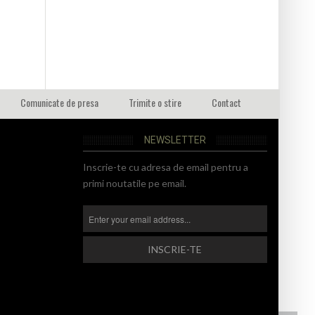
Comunicate de presa
Trimite o stire
Contact
NEWSLETTER
Inscrie-te cu adresa de email pentru a
primi noutatile pe email.