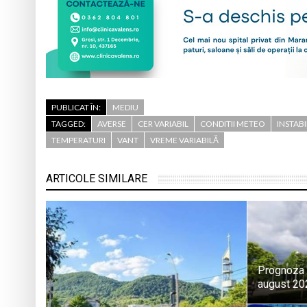
PUBLICAT ÎN:
MEDIU
TAGGED:
AVERSE
CER VARIABIL
CONDITII METEO
INSTAB
TEMPERATURI
VANT
VREME VARIABILĂ
ARTICOLE SIMILARE
Prognoza 
august 20