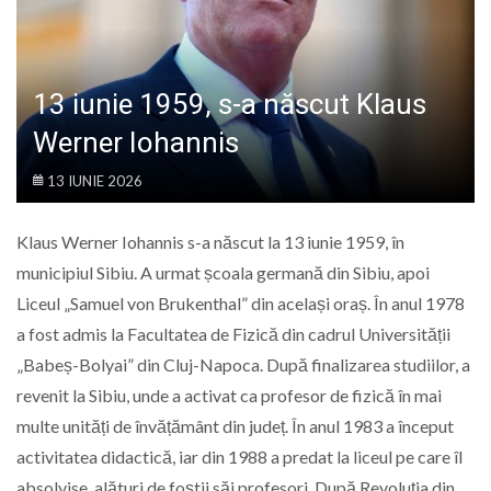
LIFE
13 iunie 1959, s-a născut Klaus
Werner Iohannis
13 IUNIE 2026
Klaus Werner Iohannis s-a născut la 13 iunie 1959, în
municipiul Sibiu. A urmat școala germană din Sibiu, apoi
Liceul „Samuel von Brukenthal” din același oraș. În anul 1978
a fost admis la Facultatea de Fizică din cadrul Universității
„Babeș-Bolyai” din Cluj-Napoca. După finalizarea studiilor, a
revenit la Sibiu, unde a activat ca profesor de fizică în mai
multe unități de învățământ din județ. În anul 1983 a început
activitatea didactică, iar din 1988 a predat la liceul pe care îl
absolvise, alături de foștii săi profesori. După Revoluția din