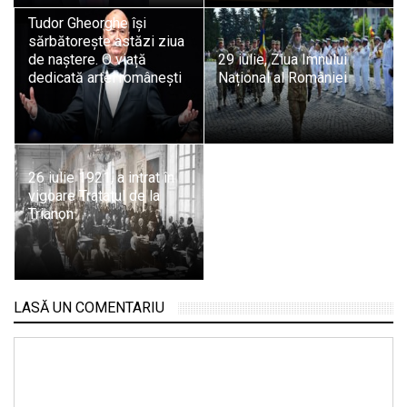
Tudor Gheorghe își
sărbătorește astăzi ziua
de naștere. O viață
29 iulie, Ziua Imnului
dedicată artei românești
Național al României
26 iulie 1921, a intrat în
vigoare Tratatul de la
Trianon
LASĂ UN COMENTARIU