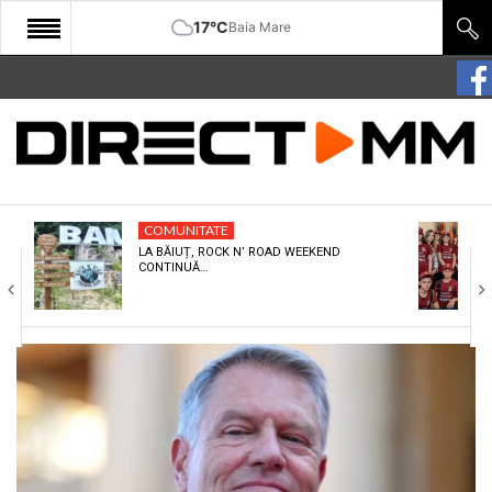
17°C
Baia Mare
START
COMUNITATE
EDITORIAL
COMUNITATE
CULTURA
LA BĂIUȚ, ROCK N’ ROAD WEEKEND
CONTINUĂ…
ECONOMIE
SANATATE
SPORT
SPECIAL
POLITIC