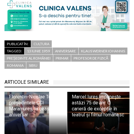
PUBLICAT ÎN:
CULTURA
TAGGED:
13 IUNIE 1959
ANIVERSARE
KLAUS WERNER IOHANNIS
PREȘEDINTE AL ROMÂNIEI
PRIMAR
PROFESOR DE FIZICĂ
ROMANIA
SIBIU
ARTICOLE SIMILARE
Florentin-Nicolae Tuș,
Marcel Iureș împlinește
președintele CCI
astăzi 75 de ani. O
Maramureș, la ceas
carieră de excepție în
aniversar
teatrul și filmul românesc