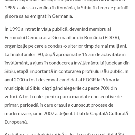
1989, a ales să rămână în România, la Sibiu, în timp ce părinții
și sora sa au emigrat în Germania.
În 1990 a intrat în viața publică, devenind membru al
Forumului Democrat al Germanilor din România (FDGR),
organizație pe care a condus-o ulterior timp de mai mulți ani.
La finalul anilor ’90, după aproximativ 15 ani de activitate în
învățământ, a ajuns în conducerea învățământului județean din
Sibiu, etapă importantă în conturarea profilului său public. În
anul 2000 a fost desemnat candidat al FDGR la Primăria
municipiului Sibiu, câștigând alegerile cu peste 70% din
voturi. A fost reales pentru patru mandate consecutive de
primar, perioadă în care orașul a cunoscut procese de
modernizare, iar în 2007 a deținut titlul de Capitală Culturală
Europeană.
Activitatea sa administrativă a dus la creșterea vizibilității