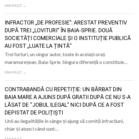
LIFE
MAI MULT →
INFRACTOR „DE PROFESIE”: ARESTAT PREVENTIV
DUPĂ TREI „LOVITURI” ÎN BAIA-SPRIE. DOUĂ
SOCIETĂȚI COMERCIALE ȘI O INSTITUȚIE PUBLICĂ
AU FOST „LUATE LA ȚINTĂ”
Trei furturi, un singur autor, toate în același oraș
maramureșean, Baia-Sprie. Singura diferență o constituie…
MAI MULT →
CONTRABANDĂ CU REPETIȚIE: UN BĂRBAT DIN
BAIA MARE A AJUNS DUPĂ GRATII DUPĂ CE NU S-A
LĂSAT DE “JOBUL ILEGAL” NICI DUPĂ CE A FOST
DEPISTAT DE POLIȚIȘTI
Unii au ilegalitățile în sânge și ajung să comită infracțiuni,
chiar și atunci când sunt…
MAI MULT →