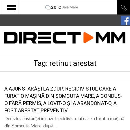
20°C
Baia Mare
START
COMUNITATE
EDITORIAL
Tag:
retinut arestat
CULTURA
ECONOMIE
SANATATE
A AJUNS IARĂȘI LA ZDUP: RECIDIVISTUL CARE A
FURAT O MAȘINĂ DIN ȘOMCUTA MARE, A CONDUS-
SPORT
O FĂRĂ PERMIS, A LOVIT-O ȘI A ABANDONAT-O, A
FOST ARESTAT PREVENTIV
SPECIAL
Decizie a instanței în cazul recidivistului care a furat o mașină
POLITIC
din Șomcuta Mare, după…