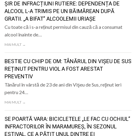
ȘIR DE INFRACȚIUNI RUTIERE: DEPENDENȚA DE
ALCOOL L-A TRIMIS PE UN BĂIMĂREAN DUPĂ
GRATII. „A BIFAT” ALCOOLEMII URIAȘE
Cu toate că i s-a reținut permisul din cauză că a consumat
alcool înainte de…
MAI MULT →
BESTIE CU CHIP DE OM: TÂNĂRUL DIN VIȘEU DE SUS
REȚINUT PENTRU VIOL A FOST ARESTAT
PREVENTIV
Tânărul în vârstă de 23 de ani din Vişeu de Sus, reţinut ieri
pentru 24…
MAI MULT →
SE POARTĂ VARA: BICICLETELE „LE FAC CU OCHIUL”
INFRACTORILOR ÎN MARAMUREȘ, ÎN SEZONUL
ESTIVAL. CE A PĂȚIT UNUL DINTRE EI