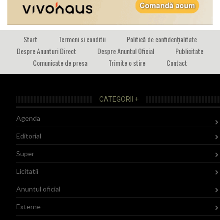
Start
Termeni si conditii
Politică de confidențialitate
Despre Anunturi Direct
Despre Anuntul Oficial
Publicitate
Comunicate de presa
Trimite o stire
Contact
CATEGORII +
Agenda
Editorial
Super
Licitatii
Anuntul oficial
Externe