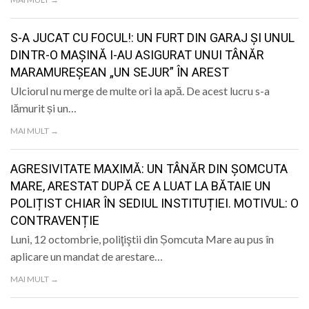
S-A JUCAT CU FOCUL!: UN FURT DIN GARAJ ȘI UNUL
DINTR-O MAȘINĂ I-AU ASIGURAT UNUI TÂNĂR
MARAMUREȘEAN „UN SEJUR” ÎN AREST
Ulciorul nu merge de multe ori la apă. De acest lucru s-a
lămurit și un…
MAI MULT →
AGRESIVITATE MAXIMĂ: UN TÂNĂR DIN ȘOMCUTA
MARE, ARESTAT DUPĂ CE A LUAT LA BĂTAIE UN
POLIȚIST CHIAR ÎN SEDIUL INSTITUȚIEI. MOTIVUL: O
CONTRAVENȚIE
Luni, 12 octombrie, poliţiştii din Șomcuta Mare au pus în
aplicare un mandat de arestare…
MAI MULT →