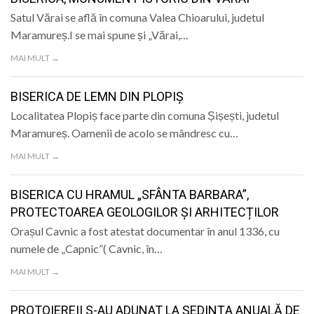
LIFE
Satul Vărai se află în comuna Valea Chioarului, judetul
Maramureș.I se mai spune și „Vărai,…
MAI MULT →
BISERICA DE LEMN DIN PLOPIȘ
Localitatea Plopiș face parte din comuna Șișești, judetul
Maramureș. Oamenii de acolo se mândresc cu…
MAI MULT →
BISERICA CU HRAMUL „SFÂNTA BARBARA”,
PROTECTOAREA GEOLOGILOR ȘI ARHITECȚILOR
Orașul Cavnic a fost atestat documentar în anul 1336, cu
numele de „Capnic”( Cavnic, în…
MAI MULT →
PROTOIEREII S-AU ADUNAT LA ȘEDINȚA ANUALĂ DE