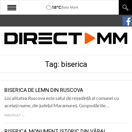
18°C
Baia Mare
START
COMUNITATE
EDITORIAL
Tag:
biserica
CULTURA
ECONOMIE
SANATATE
BISERICA DE LEMN DIN RUSCOVA
Localitatea Ruscova este satul de reședință al comunei cu
SPORT
același nume, din județul Maramureș. Gospodăriile…
SPECIAL
MAI MULT →
POLITIC
BISERICA, MONUMENT ISTORIC DIN VĂRAI