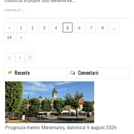
cunoscut în popor sub denumirea…
MAI MULT →
1
2
3
4
5
6
7
8
…
14
Recente
Comentarii
Prognoza meteo Maramureș, duminică 9 august 2026