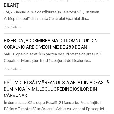
BILANȚ
Joi, 25 ianuarie, s-a desfășurat, în Sala festivă „Justinian
Arhiepiscopul” din incinta Centrului Eparhial din…
MAI MULT →
BISERICA „ADORMIREA MAICII DOMNULUI” DIN
COPALNIC ARE O VECHIME DE 289 DE ANI
Satul Copalnic se află în partea de sud-vest a depresiunii
Copalnic-Mănăștur, fiind înconjurat de Dealurile…
MAI MULT →
PS TIMOTEI SĂTMĂREANUL S-A AFLAT ÎN ACEASTĂ
DUMINICĂ ÎN MIJLOCUL CREDINCIOȘILOR DIN
CĂRBUNARI
În duminica a 32-a după Rusalii, 21 ianuarie, Preasfințitul
Părinte Timotei Sătmăreanul, Arhiereu-vicar al Episcopiei…