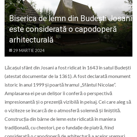
LIFE
Biserica de lemn din Budești Josani
este considerată o capodoperă
arhitecturală
29 MARTIE 2024
Lăcașul sfânt din Josani a fost ridicat în 1643 în satul Budești
(atestat documentar de la 1361). A fost declarată monument
istoric în anul 1999 și poartă hramul „Sfântul Nicolae”.
Amplasarea ei pe un delișor îi conferă o perspectivă
impresionantă și o prezență vizibilă în peisaj. Cei care aleg să
o viziteze se încarcă de o atmosferă solemnă și liniștită.
Construcția din bârne de lemn este ridicată în maniera
tradițională, cu cheotori, pe o fundație de piatră, fiind
considerată o capodoperă de arhitectură a acelor vremuri.