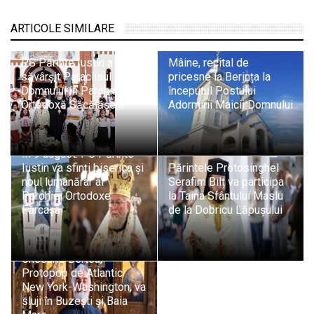
ARTICOLE SIMILARE
PS Părinte Iustin a
Mâine, recital de
săvârșit Paraclisul Maicii
pricesne la Berința la
Domnului în Parohia
începutul Postului
Ortodoxă Săcălășeni
Adormirii Maicii Domnului
În 9 august: PS Părinte
Iustin va sfinți biserica și
Părintele Protosinghel
noul lumânărar al
Serafim Bilț va participa
Parohiei Ortodoxe
la Taina Sfântului Maslu
Fărcașa
de la Dobricu Lăpușului
Pr. protosinghel dr.
Chesarie Bertea,
Protopop de Atlantic
New York-Washington, va
sluji în Buzești și Baia