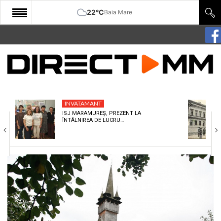
22°C
Baia Mare
START
COMUNITATE
EDITORIAL
INVATAMANT
CULTURA
ISJ MARAMUREȘ, PREZENT LA
ÎNTÂLNIREA DE LUCRU…
ECONOMIE
SANATATE
SPORT
SPECIAL
POLITIC