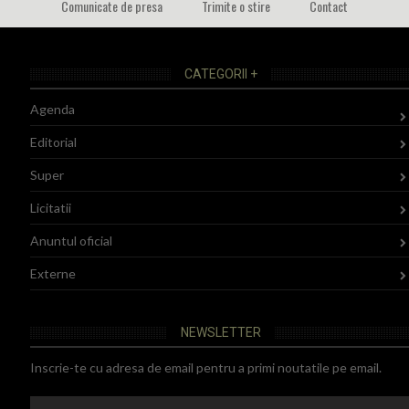
Comunicate de presa
Trimite o stire
Contact
CATEGORII +
Agenda
Editorial
Super
Licitatii
Anuntul oficial
Externe
NEWSLETTER
Inscrie-te cu adresa de email pentru a primi noutatile pe email.