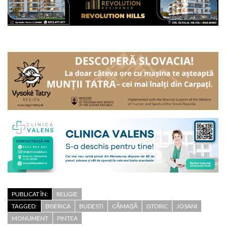
PUBLICAT ÎN:
RELIGIE
TAGGED:
BISERICA
BUDESTI
CĂMAȘĂ
ISTORIC
JOSANI
MONUMENT
PINTEA