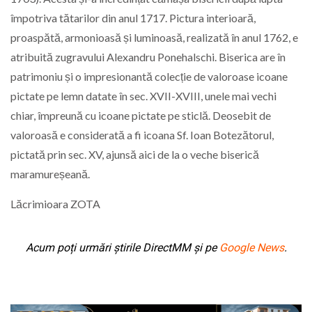
împotriva tătarilor din anul 1717. Pictura interioară,
proaspătă, armonioasă și luminoasă, realizată în anul 1762, e
atribuită zugravului Alexandru Ponehalschi. Biserica are în
patrimoniu și o impresionantă colecție de valoroase icoane
pictate pe lemn datate în sec. XVII-XVIII, unele mai vechi
chiar, împreună cu icoane pictate pe sticlă. Deosebit de
valoroasă e considerată a fi icoana Sf. Ioan Botezătorul,
pictată prin sec. XV, ajunsă aici de la o veche biserică
maramureșeană.
Lăcrimioara ZOTA
Acum poți urmări știrile DirectMM și pe
Google News
.