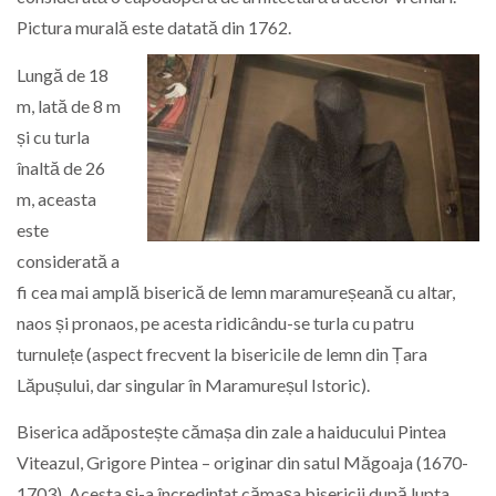
Pictura murală este datată din
1762.
Lungă de 18
m, lată de 8 m
și cu turla
înaltă de 26
m, aceasta
este
considerată a
fi cea mai amplă biserică de lemn maramureșeană cu altar,
naos și pronaos, pe acesta ridicându-se turla cu patru
turnulețe (aspect frecvent la bisericile de lemn din Țara
Lăpușului, dar singular în Maramureșul Istoric).
Biserica adăpostește cămașa din zale a haiducului Pintea
Viteazul, Grigore Pintea – originar din satul Măgoaja (1670-
1703). Acesta și-a încredințat cămașa bisericii după lupta