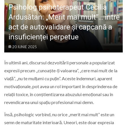
LIFE
Psiholog psihoterapeut Cecilia
Ardusătan: „Merit mai mult”… între
act de autovalidare și capcană a
insuficienței perpetue
20 IUNIE 2025
În ultimii ani, discursul dezvoltării personale a popularizat
expresii precum „cunoaște-ți valoarea”, „cere mai mult de la
viață”, „nu te mulțumi cu puțin”. Aceste îndemnuri, aparent
motivaționale, pot avea un rol important în desprinderea de
relații toxice, în conștientizarea abuzului emoțional sau în
revendicarea unui spațiu profesional mai demn.
Însă, psihologic vorbind, nu orice „merit mai mult” este un
semn de maturitate interioară. Uneori, este doar expresia