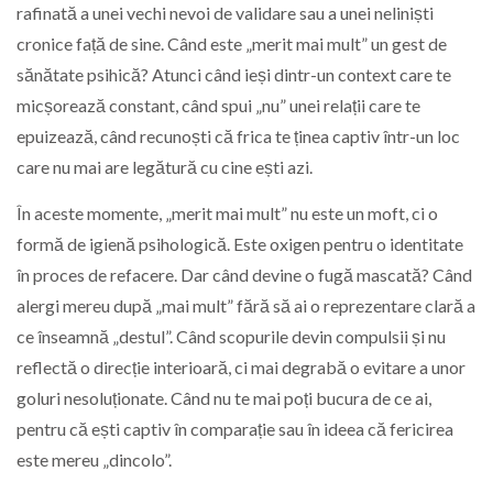
rafinată a unei vechi nevoi de validare sau a unei neliniști
cronice față de sine. Când este „merit mai mult” un gest de
sănătate psihică? Atunci când ieși dintr-un context care te
micșorează constant, când spui „nu” unei relații care te
epuizează, când recunoști că frica te ținea captiv într-un loc
care nu mai are legătură cu cine ești azi.
În aceste momente, „merit mai mult” nu este un moft, ci o
formă de igienă psihologică. Este oxigen pentru o identitate
în proces de refacere. Dar când devine o fugă mascată? Când
alergi mereu după „mai mult” fără să ai o reprezentare clară a
ce înseamnă „destul”. Când scopurile devin compulsii și nu
reflectă o direcție interioară, ci mai degrabă o evitare a unor
goluri nesoluționate. Când nu te mai poți bucura de ce ai,
pentru că ești captiv în comparație sau în ideea că fericirea
este mereu „dincolo”.