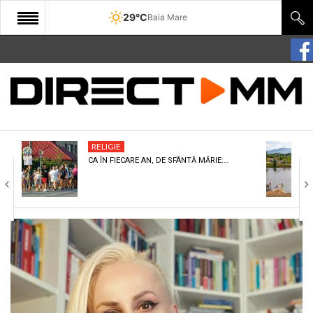
29°C
Baia Mare
START
COMUNITATE
EDITORIAL
RELIGIE
CULTURA
CA ÎN FIECARE AN, DE SFÂNTĂ MĂRIE:…
ECONOMIE
SANATATE
SPORT
SPECIAL
POLITIC