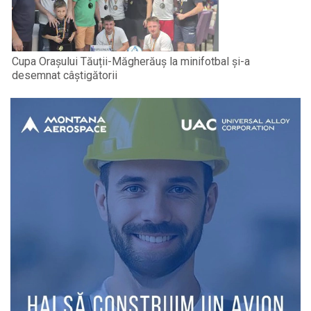
Cupa Orașului Tăuții-Măgherăuș la minifotbal și-a
desemnat câștigătorii