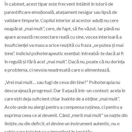
În cabinet, acest tipar este frecvent întâlnit în istorii de
parentificare emoțională, atașament nesigur sau lipsă de
validare timpurie. Copilul interior al acestor adulți nu cere
neapărat „mai mult”, cere, de fapt, să fie văzut. Iar până nu
apare această reconectare reală cu sine, vocea interioară a
insuficienței va masca orice reușită cu fraza „se putea și mai
bine”. Indiciul psihoterapeutic esențial: întreabă-te dacă ai fi
în regulă și fără acel „mai mult”. Dacă nu, poate că nu dorința
e problema, ci nevoia neadresată care o alimentează.
„Vrei mai mult… sau fugi de ceva din tine?” Psihoterapia nu
descurajează progresul. Dar îl așază într-un context: acela în
care ești deja suficient chiar înainte de a obține „mai mult”.
Acolo unde nu alergi pentru a compensa rușinea, ci pentru a
exprima ceea ce ai devenit. Când „merit mai mult” se naște din
liniște, nu din deficit, el devine un instrument autentic, nu o
sabie care taie tot ce e imperfect în jurul tău.