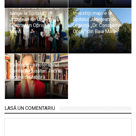
Campanie de donare de
sânge la Spitalul
Investiții majore la
Județean de Urgență „Dr.
Spitalul Județean de
Constantin Opriș” Baia
Urgență „Dr. Constantin
Mare
Opriș” din Baia Mare
Psiholog psihoterapeut
Cecilia Ardusătan: Teoria
focului de tabără
LASĂ UN COMENTARIU