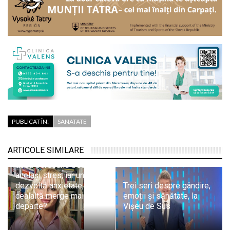
PUBLICAT ÎN:
SANATATE
Psiholog psihoterapeut
ARTICOLE SIMILARE
Cecilia Ardusătan: De ce
două persoane trec prin
același stres, iar una
dezvoltă anxietate, iar
Trei seri despre gândire,
cealaltă merge mai
emoții și sănătate, la
departe?
Vișeu de Sus