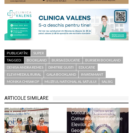
PUBLICAT ÎN:
SUPER
TAGGED:
BOOKLAND
BURSA EDUCATIE
BURSIERI BOOKLAND
DENISA ANDRA REMES
DIMITRIE GUSTI
EDUCATIE
ELEVI MEDIUL RURAL
GALA BOOKLAND
INVATAMANT
MONIKA CHISAKOF
MUZEUL NATIONAL AL SATULUI
SALSIG
Trei medalii de aur și
două de bronz pentru
ARTICOLE SIMILARE
elevii Colegiului
Lucacista Ariana
„Gheorghe Șincai” Baia
Brăilescu, premiată la
Mare la Olimpiada de
Concursul Național de
Inovare și Creație
Comunicări Științifice ale
Digitală – InfoEducație
Elevilor de Liceu la
2026
Geografie