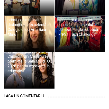
„Arborele de lalea”: Eleva
România a scris istorie la
Patricia Moldovan a
Houston: Elevii români au
primit cea mai înaltă
ocupat primele patru
distincție de excelență a
locuri în clasamentul
Colegiului de Arte Baia
competiției de robotică
Mare
FIRST Tech Challenge
Profesoarele Liana
Timiș-Mureșan și Monika
Chisacof din Maramureș,
premiate la Gala MERITO
2026 pentru excelență în
educație
LASĂ UN COMENTARIU