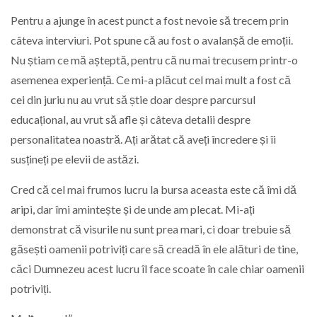
Pentru a ajunge în acest punct a fost nevoie să trecem prin
câteva interviuri. Pot spune că au fost o avalanșă de emoții.
Nu știam ce mă așteptă, pentru că nu mai trecusem printr-o
asemenea experiență. Ce mi-a plăcut cel mai mult a fost că
cei din juriu nu au vrut să știe doar despre parcursul
educațional, au vrut să afle și câteva detalii despre
personalitatea noastră. Ați arătat că aveți încredere și îi
susțineți pe elevii de astăzi.
Cred că cel mai frumos lucru la bursa aceasta este că îmi dă
aripi, dar îmi amintește și de unde am plecat. Mi-ați
demonstrat că visurile nu sunt prea mari, ci doar trebuie să
găsești oamenii potriviți care să creadă în ele alături de tine,
căci Dumnezeu acest lucru îl face scoate în cale chiar oamenii
potriviți.