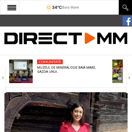
34°C
Baia Mare
START
COMUNITATE
EDITORIAL
COMUNITATE
CULTURA
MUZEUL DE MINERALOGIE BAIA MARE,
GAZDA UNUI…
ECONOMIE
SANATATE
SPORT
SPECIAL
POLITIC