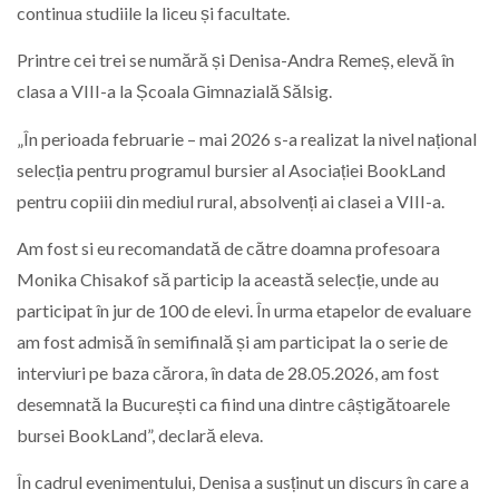
continua studiile la liceu și facultate.
Printre cei trei se numără și Denisa-Andra Remeș, elevă în
clasa a VIII-a la Școala Gimnazială Sălsig.
„În perioada februarie – mai 2026 s-a realizat la nivel național
selecția pentru programul bursier al Asociației BookLand
pentru copiii din mediul rural, absolvenți ai clasei a VIII-a.
Am fost si eu recomandată de către doamna profesoara
Monika Chisakof să particip la această selecție, unde au
participat în jur de 100 de elevi. În urma etapelor de evaluare
am fost admisă în semifinală și am participat la o serie de
interviuri pe baza cărora, în data de 28.05.2026, am fost
desemnată la București ca fiind una dintre câștigătoarele
bursei BookLand”, declară eleva.
În cadrul evenimentului, Denisa a susținut un discurs în care a