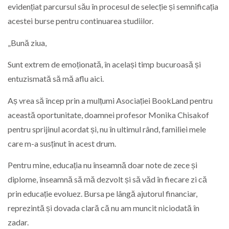
evidențiat parcursul său în procesul de selecție și semnificația
acestei burse pentru continuarea studiilor.
„Bună ziua,
Sunt extrem de emoționată, în același timp bucuroasă și
entuzismată să mă aflu aici.
Aș vrea să încep prin a mulțumi Asociației BookLand pentru
această oportunitate, doamnei profesor Monika Chisakof
pentru sprijinul acordat și, nu în ultimul rând, familiei mele
care m-a susținut în acest drum.
Pentru mine, educația nu înseamnă doar note de zece și
diplome, înseamnă să mă dezvolt și să văd în fiecare zi că
prin educație evoluez. Bursa pe lângă ajutorul financiar,
reprezintă și dovada clară că nu am muncit niciodată în
zadar.