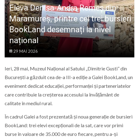
LIFE
Eleva Denisa-Andra Remeș din
Maramureș, printre cei trei bursieri
BookLand desemnați la nivel
național
29 MAI 2026
Ieri, 28 mai,
Muzeul Național al Satului „Dimitrie Gusti”
din
București a găzduit cea de-a III-a ediție a Galei BookLand, un
eveniment dedicat educației, performanței și parteneriatelor
care contribuie la creșterea accesului la învățământ de
calitate în mediul rural.
În cadrul Galei a fost prezentată și noua generație de bursieri
BookLand: trei elevi excepționali de la sat, care vor primi
burse în valoare de 35.000 de euro fiecare, pentru a-și