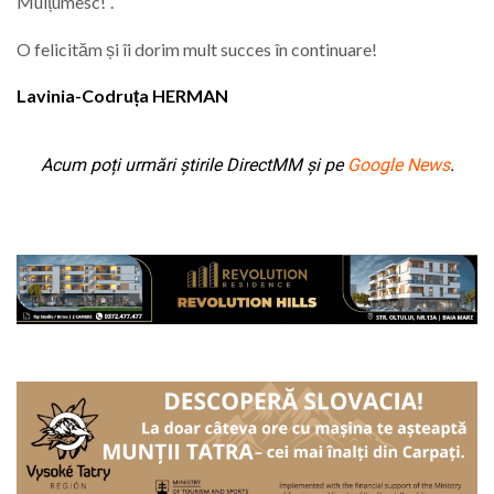
Mulțumesc!”.
O felicităm și îi dorim mult succes în continuare!
Lavinia-Codruța HERMAN
Acum poți urmări știrile DirectMM și pe
Google News
.