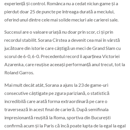
experiență și control. Românca nu a cedat niciun game și a
pierdut doar 25 de puncte pe întreaga durată a meciului,
oferind unul dintre cele mai solide meciuri ale carierei sale.
Succesul are o valoare uriașă nu doar prin scor, ci și prin
recordul stabilit. Sorana Cîrstea a devenit cea mai în vârstă
jucătoare din istorie care câștigă un meci de Grand Slam cu
scorul de 6-0, 6-0. Precedentul record îi aparținea Victoriei
Azarenka, care reușise aceeași performanță anul trecut, tot la
Roland Garros.
Mai mult decât atât, Sorana a ajuns la 23 de game-uri
consecutive câștigate pe zgura pariziană, o statistică
incredibilă care arată forma extraordinară pe care o
traversează în acest final de carieră. După semifinala
impresionantă reușită la Roma, sportiva din București
confirmă acum și la Paris că încă poate lupta de la egal la egal