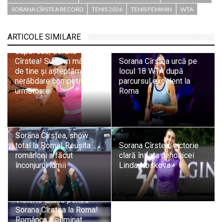
SORANA CÎRSTEA RECORD
TENIS 2026
TENIS FEMININ
WTA
ARTICOLE SIMILARE
Capul sus, Sorana
Cîrstea! Suntem mândri
Sorana Cîrstea urcă pe
de tine și așteptăm cu
locul 18 WTA după
nerăbdare competițiile
parcursul excelent la
următoare
Roma
Sorana Cîrstea, show
total la Roma! Reușita
Sorana Cîrstea, victorie
româncei a făcut
clară în fața cehoaicei
înconjurul lumii
Linda Noskova
Victorie uriașă pentru
Sorana Cîrstea la Roma!
Românca a eliminat