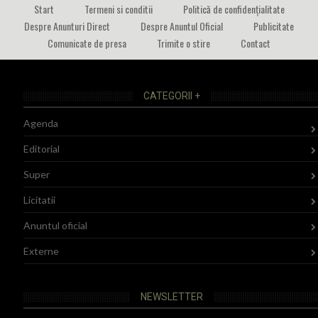
Start
Termeni si conditii
Politică de confidențialitate
Despre Anunturi Direct
Despre Anuntul Oficial
Publicitate
Comunicate de presa
Trimite o stire
Contact
CATEGORII +
Agenda
Editorial
Super
Licitatii
Anuntul oficial
Externe
NEWSLETTER