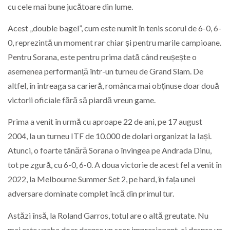
cu cele mai bune jucătoare din lume.
Acest „double bagel”, cum este numit în tenis scorul de 6-0, 6-
0, reprezintă un moment rar chiar și pentru marile campioane.
Pentru Sorana, este pentru prima dată când reușește o
asemenea performanță într-un turneu de Grand Slam. De
altfel, în întreaga sa carieră, românca mai obținuse doar două
victorii oficiale fără să piardă vreun game.
Prima a venit în urmă cu aproape 22 de ani, pe 17 august
2004, la un turneu ITF de 10.000 de dolari organizat la Iași.
Atunci, o foarte tânără Sorana o învingea pe Andrada Dinu,
tot pe zgură, cu 6-0, 6-0. A doua victorie de acest fel a venit în
2022, la Melbourne Summer Set 2, pe hard, în fața unei
adversare dominate complet încă din primul tur.
Astăzi însă, la Roland Garros, totul are o altă greutate. Nu
mai este vorba doar despre un scor impresionant, ci despre un