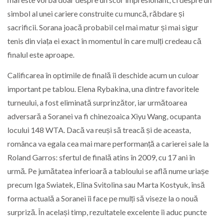
simbol al unei cariere construite cu muncă, răbdare și
sacrificii. Sorana joacă probabil cel mai matur și mai sigur
tenis din viața ei exact în momentul în care mulți credeau că
finalul este aproape.
Calificarea în optimile de finală îi deschide acum un culoar
important pe tablou. Elena Rybakina, una dintre favoritele
turneului, a fost eliminată surprinzător, iar următoarea
adversară a Soranei va fi chinezoaica Xiyu Wang, ocupanta
locului 148 WTA. Dacă va reuși să treacă și de aceasta,
românca va egala cea mai mare performanță a carierei sale la
Roland Garros: sfertul de finală atins în 2009, cu 17 ani în
urmă. Pe jumătatea inferioară a tabloului se află nume uriașe
precum Iga Swiatek, Elina Svitolina sau Marta Kostyuk, însă
forma actuală a Soranei îi face pe mulți să viseze la o nouă
surpriză. În același timp, rezultatele excelente îi aduc puncte