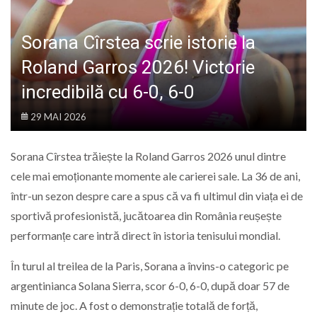
LIFE
Sorana Cîrstea scrie istorie la
Roland Garros 2026! Victorie
incredibilă cu 6-0, 6-0
29 MAI 2026
Sorana Cîrstea trăiește la Roland Garros 2026 unul dintre
cele mai emoționante momente ale carierei sale. La 36 de ani,
într-un sezon despre care a spus că va fi ultimul din viața ei de
sportivă profesionistă, jucătoarea din România reușește
performanțe care intră direct în istoria tenisului mondial.
În turul al treilea de la Paris, Sorana a învins-o categoric pe
argentinianca Solana Sierra, scor 6-0, 6-0, după doar 57 de
minute de joc. A fost o demonstrație totală de forță,