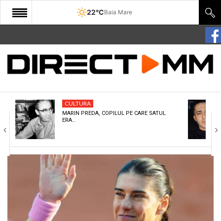
22°C
Baia Mare
START
COMUNITATE
EDITORIAL
CULTURA
CULTURA
MARIN PREDA, COPILUL PE CARE SATUL
ERA…
ECONOMIE
SANATATE
SPORT
SPECIAL
POLITIC