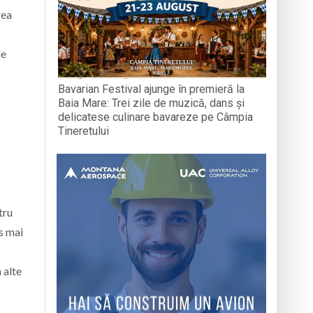
rea
de
Bavarian Festival ajunge în premieră la
Baia Mare: Trei zile de muzică, dans și
delicatese culinare bavareze pe Câmpia
Tineretului
tru
s mai
 alte