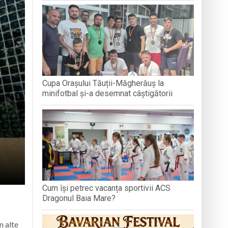
GRAND PR
articipat la activități
e
Cupa Orașului Tăuții-Măgherăuș la
 avansează conform graficului
minifotbal și-a desemnat câștigătorii
Cum își petrec vacanța sportivii ACS
Dragonul Baia Mare?
n alte