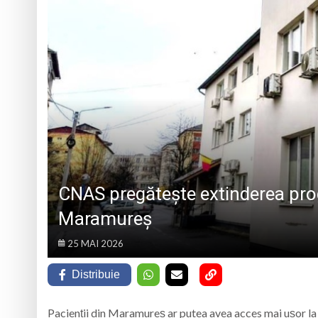
2026, în Alba
Școala de Vară „Fiii
Muzeul Satului din 
9 august 1953, a f
Lucrări de eficien
CNAS pregătește extinderea prog
Maramureș
25 MAI 2026
Distribuie
Pacienții din Maramureș ar putea avea acces mai ușor la