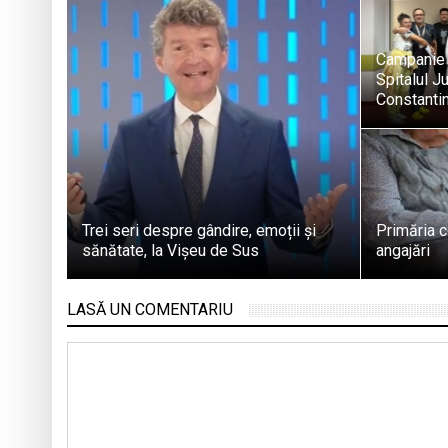
Campanie 
Spitalul J
Constantin
Trei seri despre gândire, emoții și
Primăria 
sănătate, la Vișeu de Sus
angajări
LASĂ UN COMENTARIU