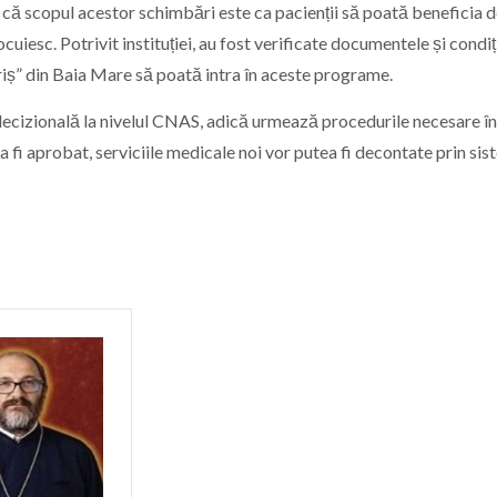
ă scopul acestor schimbări este ca pacienții să poată beneficia 
uiesc. Potrivit instituției, au fost verificate documentele și condiți
riș” din Baia Mare să poată intra în aceste programe.
decizională la nivelul CNAS, adică urmează procedurile necesare î
a fi aprobat, serviciile medicale noi vor putea fi decontate prin sis