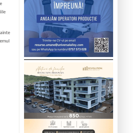
de
ile
nainte
temul