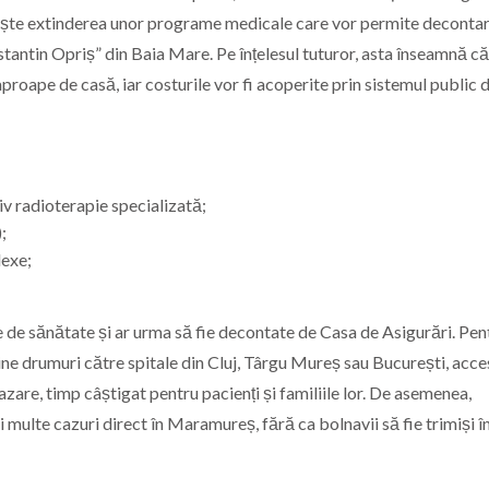
ește extinderea unor programe medicale care vor permite deconta
nstantin Opriș” din Baia Mare. Pe înțelesul tuturor, asta înseamnă că
roape de casă, iar costurile vor fi acoperite prin sistemul public 
v radioterapie specializată;
;
lexe;
e de sănătate și ar urma să fie decontate de Casa de Asigurări. Pen
ne drumuri către spitale din Cluj, Târgu Mureș sau București, acce
azare, timp câștigat pentru pacienți și familiile lor. De asemenea,
i multe cazuri direct în Maramureș, fără ca bolnavii să fie trimiși în