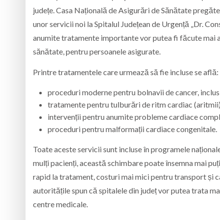
județe. Casa Națională de Asigurări de Sănătate pregăt
unor servicii noi la Spitalul Județean de Urgență „Dr. Co
anumite tratamente importante vor putea fi făcute mai ap
sănătate, pentru persoanele asigurate.
Printre tratamentele care urmează să fie incluse se află:
proceduri moderne pentru bolnavii de cancer, inclusi
tratamente pentru tulburări de ritm cardiac (aritmii)
intervenții pentru anumite probleme cardiace comp
proceduri pentru malformații cardiace congenitale.
Toate aceste servicii sunt incluse în programele național
mulți pacienți, această schimbare poate însemna mai puți
rapid la tratament, costuri mai mici pentru transport și c
autoritățile spun că spitalele din județ vor putea trata ma
centre medicale.