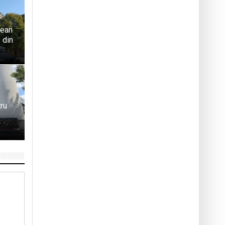
țean
 din
tru