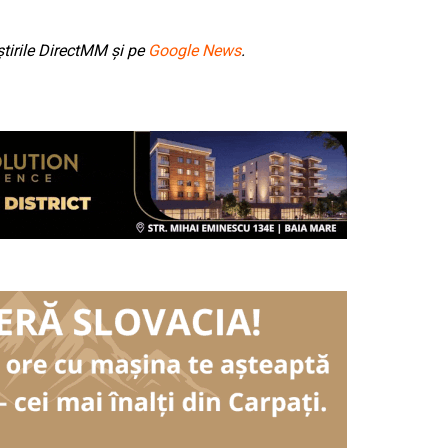
tirile DirectMM și pe
Google News
.