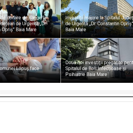
de donare de sânge la
Investiții majore la Spitalul Jude
udețean de Urgență „Dr.
de Urgență „Dr. Constantin Opriș”
 Opriș” Baia Mare
Baia Mare
Două noi investiții pregătite pen
comunei Lăpuș face
Spitalul de Boli Infecțioase și
Psihiatrie Baia Mare