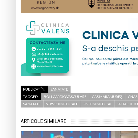
PUBLICAT ÎN:
SANATATE
TAGGED:
BOLI CARDIOVASCULARE
CAS MARAMUREȘ
CNAS
SANATATE
SERVICII MEDICALE
SISTEM MEDICAL
SPITALUL J
ARTICOLE SIMILARE