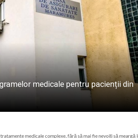
BAVAREZE PE CÂMPIA TINERETULUI
 Maicii Domnului” în Parohia Șieu: Aproape 100 de copii au p
Baia Mare, vizitat de numeroși turiști din țară și străinătat
ost inaugurat Stadionul „23 August” din Baia Mare
tizare energetică la Școala Generală din Bușag. Proiectul
ramelor medicale pentru pacienții din
 tratamente medicale complexe, fără să mai fie nevoiți să meargă î