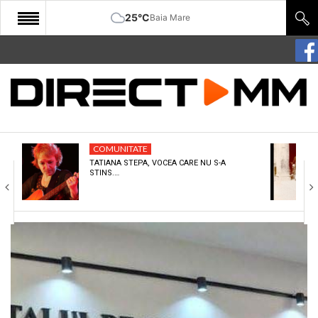
25°C
Baia Mare
START
COMUNITATE
EDITORIAL
COMUNITATE
CULTURA
TATIANA STEPA, VOCEA CARE NU S-A
STINS.…
ECONOMIE
SANATATE
SPORT
SPECIAL
POLITIC