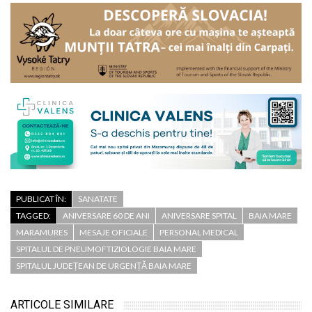
PUBLICAT ÎN:
SANATATE
TAGGED:
ANIVERSARE 60 DE ANI
ANIVERSARE SPITAL
BAIA MARE
MARAMURES
MESAJE OFICIALE
PERSONAL MEDICAL
SPITALUL DE PNEUMOFTIZIOLOGIE BAIA MARE
SPITALUL JUDEȚEAN DE URGENȚĂ BAIA MARE
ARTICOLE SIMILARE