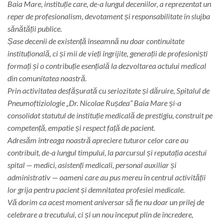
Baia Mare, instituție care, de-a lungul deceniilor, a reprezentat un
reper de profesionalism, devotament și responsabilitate în slujba
sănătății publice.
Șase decenii de existență înseamnă nu doar continuitate
instituțională, ci și mii de vieți îngrijite, generații de profesioniști
formați și o contribuție esențială la dezvoltarea actului medical
din comunitatea noastră.
Prin activitatea desfășurată cu seriozitate și dăruire, Spitalul de
Pneumoftiziologie „Dr. Nicolae Rușdea” Baia Mare și-a
consolidat statutul de instituție medicală de prestigiu, construit pe
competență, empatie și respect față de pacient.
Adresăm întreaga noastră apreciere tuturor celor care au
contribuit, de-a lungul timpului, la parcursul și reputația acestui
spital — medici, asistenți medicali, personal auxiliar și
administrativ — oameni care au pus mereu în centrul activității
lor grija pentru pacient și demnitatea profesiei medicale.
Vă dorim ca acest moment aniversar să fie nu doar un prilej de
celebrare a trecutului, ci și un nou început plin de încredere,