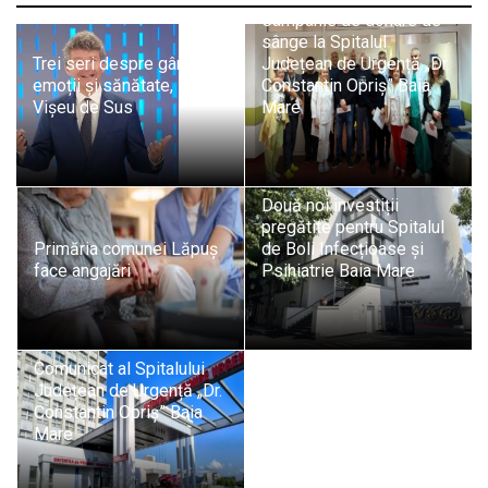
Campanie de donare de
sânge la Spitalul
Trei seri despre gândire,
Județean de Urgență „Dr.
emoții și sănătate, la
Constantin Opriș” Baia
Vișeu de Sus
Mare
Două noi investiții
pregătite pentru Spitalul
Primăria comunei Lăpuș
de Boli Infecțioase și
face angajări
Psihiatrie Baia Mare
Comunicat al Spitalului
Județean de Urgență „Dr.
Constantin Opriș” Baia
Mare