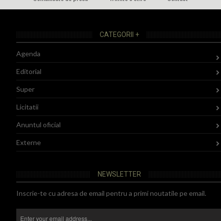
CATEGORII +
Agenda
Editorial
Super
Licitatii
Anuntul oficial
Externe
NEWSLETTER
Inscrie-te cu adresa de email pentru a primi noutatile pe email.