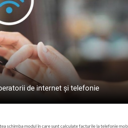
 la Baia Mare: Întreaga familie este invitată să vizioneze 
reșeni, față în față cu adversari de elită la campionatul
 Maicii Domnului” în Parohia Șieu: Aproape 100 de copii au p
Baia Mare, vizitat de numeroși turiști din țară și străinătat
eratorii de internet și telefonie
ea schimba modul în care sunt calculate facturile la telefonie mobi