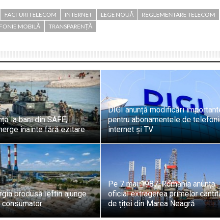
FACTURI TELECOM
INTERNET
LEGE NOUĂ
REGLEMENTARE TELECOM
FONIE MOBILĂ
TRANSPARENȚĂ
DIGI anunță modificări important
nță la bani din SAFE,
pentru abonamentele de telefoni
rge înainte fără ezitare
internet și TV
Pe 7 mai 1987, România anunța
gia produsă ieftin ajunge
oficial extragerea primelor cantit
 consumator
de țiței din Marea Neagră