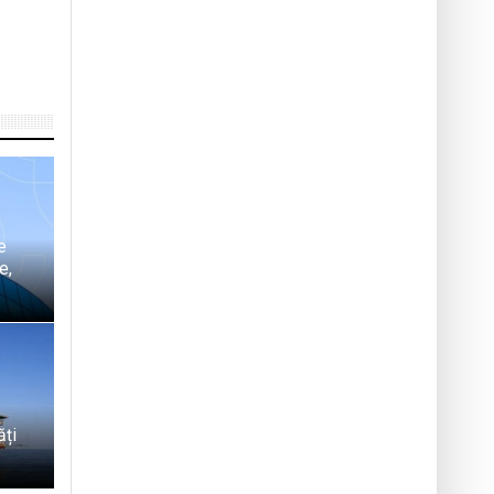
e
e,
ăți