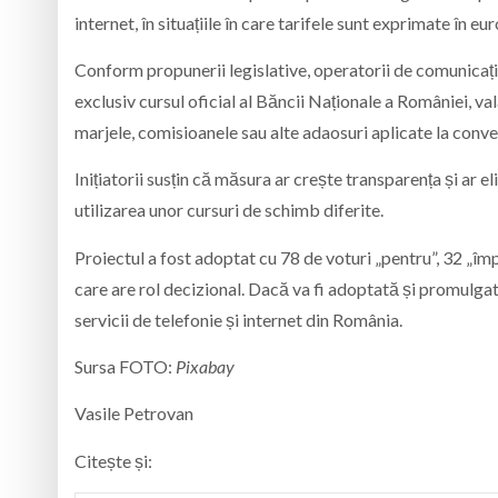
internet, în situațiile în care tarifele sunt exprimate în eur
Conform propunerii legislative, operatorii de comunicații 
exclusiv cursul oficial al
Băncii Naționale a României
, va
marjele, comisioanele sau alte adaosuri aplicate la conve
Inițiatorii susțin că măsura ar crește transparența și ar e
utilizarea unor cursuri de schimb diferite.
Proiectul a fost adoptat cu 78 de voturi „pentru”, 32 „î
care are rol decizional. Dacă va fi adoptată și promulgată
servicii de telefonie și internet din România.
Sursa FOTO:
Pixabay
Vasile Petrovan
Citește și: