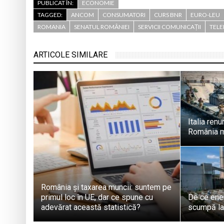
PUBLICAT ÎN:
ECONOMIE
TAGGED:
ANCOM
CONSUMATORI
CURS BNR
EURO-LEU
ROMANIA
SENATUL ROMÂNIEI
SERVICII COMUNICAȚII
TELE
ARTICOLE SIMILARE
Italia renu
România me
România și taxarea muncii: suntem pe
primul loc în UE, dar ce spune cu
De ce ener
adevărat această statistică?
scumpă la