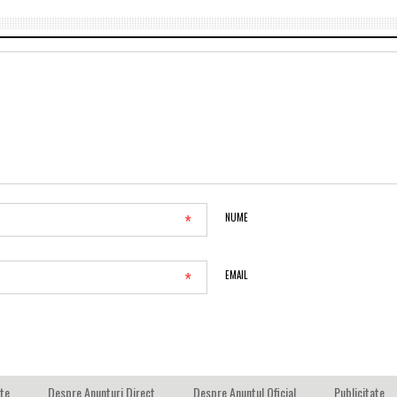
*
NUME
*
EMAIL
ate
Despre Anunturi Direct
Despre Anuntul Oficial
Publicitate