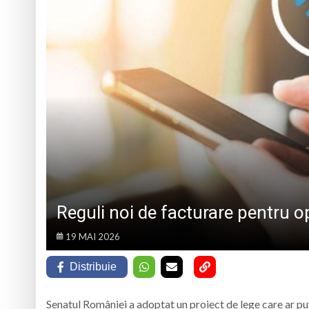
MĂRIUȘ
Cinema în aer liber
Nouă șahiști maramu
2026, în Alba
Școala de Vară „Fiii
Muzeul Satului din 
Reguli noi de facturare pentru op
19 MAI 2026
Distribuie
Senatul României a adoptat un proiect de lege care ar put