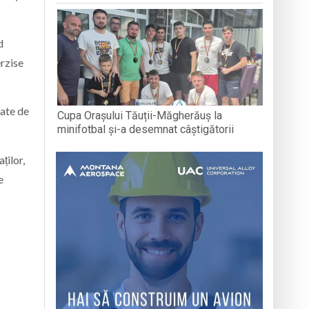
d
erzise
rate de
Cupa Orașului Tăuții-Măgherăuș la
minifotbal și-a desemnat câștigătorii
ților,
e