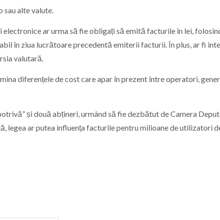
o sau alte valute.
electronice ar urma să fie obligați să emită facturile în lei, folosin
labil în ziua lucrătoare precedentă emiterii facturii. În plus, ar fi int
rsia valutară.
limina diferențele de cost care apar în prezent între operatori, gene
mpotrivă” și două abțineri, urmând să fie dezbătut de Camera Deputa
, legea ar putea influența facturile pentru milioane de utilizatori d