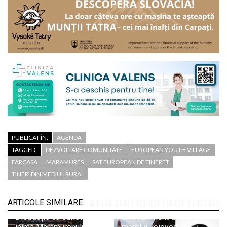
PUBLICAT ÎN:
AGENDA
TAGGED:
DEZVOLTARE COMUNITATE
EUROPEAN YOUTH VILLAGE
FARCASA
MARAMURES
SAT EUROPEAN DE TINERET
TINERI DIN MEDIUL RURAL
„Iancu de Hunedoara și
Baia Mare: istorie,
ARTICOLE SIMILARE
patrimoniu și memorie” –
Distracție cu suflet în
un eveniment dedicat