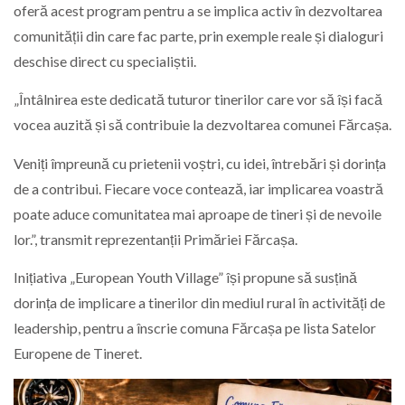
oferă acest program pentru a se implica activ în dezvoltarea
comunității din care fac parte, prin exemple reale și dialoguri
deschise direct cu specialiștii.
„Întâlnirea este dedicată tuturor tinerilor care vor să își facă
vocea auzită și să contribuie la dezvoltarea comunei Fărcașa.
Veniți împreună cu prietenii voștri, cu idei, întrebări și dorința
de a contribui. Fiecare voce contează, iar implicarea voastră
poate aduce comunitatea mai aproape de tineri și de nevoile
lor.”, transmit reprezentanții Primăriei Fărcașa.
Inițiativa „European Youth Village” își propune să susțină
dorința de implicare a tinerilor din mediul rural în activități de
leadership, pentru a înscrie comuna Fărcașa pe lista Satelor
Europene de Tineret.