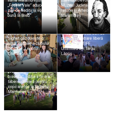
inima Maramureșului:
marelui voievod, la
„Fest în Vale” aduce trei
Muzeul Județean de
zile de tradiții și voie
Istorie și Arheologie
bună la Breb
Maramureș
Biblioteca Municipală
„Laurențiu Ulici” din
Patru filme, două seri de
Sighet găzduiește o
proiecții și intrare liberă
nouă întâlnire a clubului
la Caravana TIFF
de carte „Legături
Unlimited din Târgu
Literare”
Lăpuș
„Vacanță în tinda
bisericii”: Ediția a IV-a a
taberei de vară pentru
copii are loc la Sighetu
Marmației