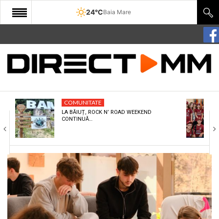
24°C
Baia Mare
START
COMUNITATE
EDITORIAL
COMUNITATE
CULTURA
LA BĂIUȚ, ROCK N’ ROAD WEEKEND
CONTINUĂ…
ECONOMIE
SANATATE
SPORT
SPECIAL
POLITIC