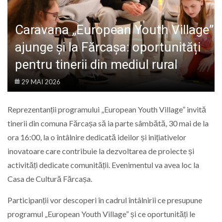
LIFE
Caravana „European Youth Village”
ajunge și la Fărcașa: oportunități
pentru tinerii din mediul rural
29 MAI 2026
Reprezentanții programului „European Youth Village” invită
tinerii din comuna Fărcașa să ia parte sâmbătă, 30 mai de la
ora 16:00, la o întâlnire dedicată ideilor și inițiativelor
inovatoare care contribuie la dezvoltarea de proiecte și
activități dedicate comunității. Evenimentul va avea loc la
Casa de Cultură Fărcașa.
Participanții vor descoperi în cadrul întâlnirii ce presupune
programul „European Youth Village” și ce oportunități le