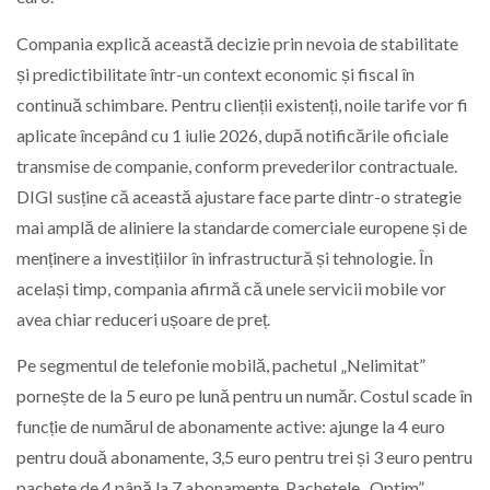
Compania explică această decizie prin nevoia de stabilitate
și predictibilitate într-un context economic și fiscal în
continuă schimbare. Pentru clienții existenți, noile tarife vor fi
aplicate începând cu 1 iulie 2026, după notificările oficiale
transmise de companie, conform prevederilor contractuale.
DIGI susține că această ajustare face parte dintr-o strategie
mai amplă de aliniere la standarde comerciale europene și de
menținere a investițiilor în infrastructură și tehnologie. În
același timp, compania afirmă că unele servicii mobile vor
avea chiar reduceri ușoare de preț.
Pe segmentul de telefonie mobilă, pachetul „Nelimitat”
pornește de la 5 euro pe lună pentru un număr. Costul scade în
funcție de numărul de abonamente active: ajunge la 4 euro
pentru două abonamente, 3,5 euro pentru trei și 3 euro pentru
pachete de 4 până la 7 abonamente. Pachetele „Optim”