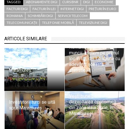
TAGGED:
ABONAMENTE DIGI
CURS BNR
DIGI
ECONOMIE
FACTURI DIGI
FACTURI ÎN LEI
INTERNET DIGI
PREȚURI ÎN EURO
ROMANIA
SCHIMBĂRI DIGI
SERVICII TELECOM
TELECOMUNICAȚII
TELEFONIE MOBILĂ
TELEVIZIUNE DIGI
ARTICOLE SIMILARE
Investiție de 6 milioane
România și taxarea
de dolari la Fărcașa.
muncii: suntem pe primul
Eaton construiește a treia
loc în UE, dar ce spune cu
hală de producție din
adevărat această
Maramureș
statistică?
Vești bune pentru
dezvoltarea economică
Investitorii turci se uită
din zona Baia Sprie, în
spre Maramureș
Maramureș!