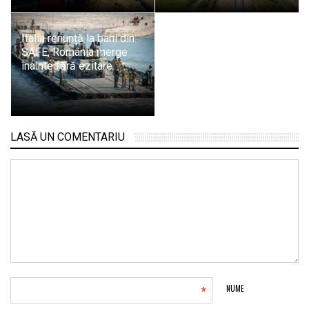
Italia renunță la bani din
SAFE, România merge
înainte fără ezitare
LASĂ UN COMENTARIU
*
NUME