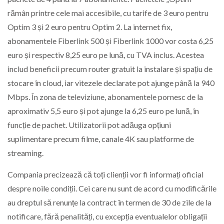
rămân printre cele mai accesibile, cu tarife de 3 euro pentru
Optim 3 și 2 euro pentru Optim 2. La internet fix,
abonamentele Fiberlink 500 și Fiberlink 1000 vor costa 6,25
euro și respectiv 8,25 euro pe lună, cu TVA inclus. Acestea
includ beneficii precum router gratuit la instalare și spațiu de
stocare în cloud, iar vitezele declarate pot ajunge până la 940
Mbps. În zona de televiziune, abonamentele pornesc de la
aproximativ 5,5 euro și pot ajunge la 6,25 euro pe lună, în
funcție de pachet. Utilizatorii pot adăuga opțiuni
suplimentare precum filme, canale 4K sau platforme de
streaming.
Compania precizează că toți clienții vor fi informați oficial
despre noile condiții. Cei care nu sunt de acord cu modificările
au dreptul să renunțe la contract în termen de 30 de zile de la
notificare, fără penalități, cu excepția eventualelor obligații