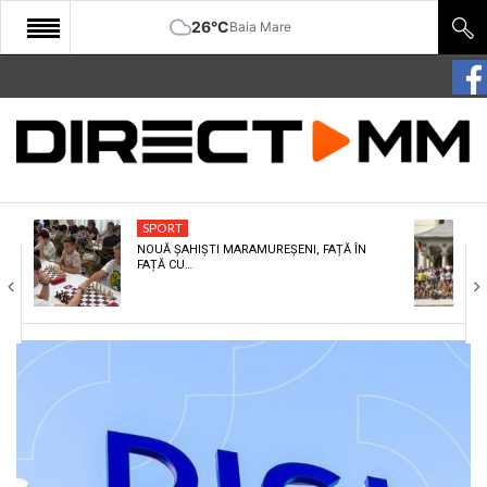
26°C
Baia Mare
START
COMUNITATE
EDITORIAL
SPORT
CULTURA
NOUĂ ȘAHIȘTI MARAMUREȘENI, FAȚĂ ÎN
FAȚĂ CU…
ECONOMIE
SANATATE
SPORT
SPECIAL
POLITIC