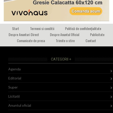
Start
Termeni si conditii
Politică de confidențialitate
Despre Anunturi Direct
Despre Anuntul Oficial
Publicitate
Comunicate de presa
Trimite o stire
Contact
CATEGORII +
Agenda
Editorial
Super
Licitatii
Anuntul oficial