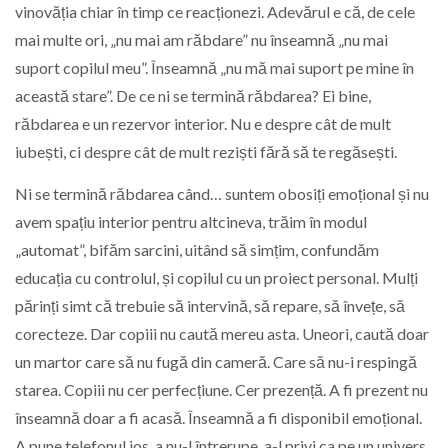
vinovăția chiar în timp ce reacționezi. Adevărul e că, de cele
mai multe ori, „nu mai am răbdare” nu înseamnă „nu mai
suport copilul meu”. Înseamnă „nu mă mai suport pe mine în
această stare”. De ce ni se termină răbdarea? Ei bine,
răbdarea e un rezervor interior. Nu e despre cât de mult
iubești, ci despre cât de mult reziști fără să te regăsești.
Ni se termină răbdarea când… suntem obosiți emoțional și nu
avem spațiu interior pentru altcineva, trăim în modul
„automat”, bifăm sarcini, uitând să simțim, confundăm
educația cu controlul, și copilul cu un proiect personal. Mulți
părinți simt că trebuie să intervină, să repare, să învețe, să
corecteze. Dar copiii nu caută mereu asta. Uneori, caută doar
un martor care să nu fugă din cameră. Care să nu-i respingă
starea. Copiii nu cer perfecțiune. Cer prezență. A fi prezent nu
înseamnă doar a fi acasă. Înseamnă a fi disponibil emoțional.
A pune telefonul jos, a nu-l întrerupe, a-l privi ca pe un univers