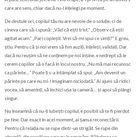
care are sens, chiar dacă nu-l înțelegi pe moment.
De destule ori, copilul tău nu are nevoie de o soluție, ci de
cineva care să-i spună: „Văd că ești trist.” „Observ că ești
agitat acum.” „Pari copleșit. Vrei să-mi spui ce simți?” E greu,
știu. Pentru că și noi vrem să fim auziți, înțeleși, validați. Dar
dacă nu reușim să ne conținem pe noi înșine, e nedrept să le
cerem copiilor să o facă în locul nostru. „Nu mă mai recunosc
ca părinte…” Poate ți s-a întâmplat să spui: „Am devenit un
părinte pe care nu mi-l imaginam niciodată.” Ai ajuns să ridici
vocea, să ameninți, să închizi ușa la cameră… și apoi să plângi
singur.
Nu înseamnă că nu-ți iubești copilul, e posibil să te fi pierdut
pe tine. Dar exact în acel moment, ai șansa reconectării.
Pentru că relația nu se rupe dintr-un strigăt. Se rupe din
absență, din reacții pe care nu le reparăm. Răbdarea se