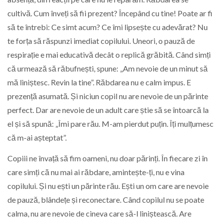
cultivă. Cum înveți să fii prezent? Începând cu tine! Poate ar fi
să te întrebi: Ce simt acum? Ce îmi lipsește cu adevărat? Nu
te forța să răspunzi imediat copilului. Uneori, o pauză de
respirație e mai educativă decât o replică grăbită. Când simți
că urmează să răbufnești, spune: „Am nevoie de un minut să
mă liniștesc. Revin la tine”. Răbdarea nu e calm impus. E
prezență asumată. Și niciun copil nu are nevoie de un părinte
perfect. Dar are nevoie de un adult care știe să se întoarcă la
el și să spună: „Îmi pare rău. M-am pierdut puțin. Îți mulțumesc
că m-ai așteptat”.
Copiii ne învață să fim oameni, nu doar părinți. În fiecare zi în
care simți că nu mai ai răbdare, amintește-ți, nu e vina
copilului. Și nu ești un părinte rău. Ești un om care are nevoie
de pauză, blândețe și reconectare. Când copilul nu se poate
calma, nu are nevoie de cineva care să-l liniștească. Are