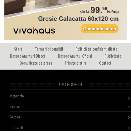
Start
Termeni si conditii
Politică de confidențialitate
Despre Anunturi Direct
Despre Anuntul Oficial
Publicitate
Comunicate de presa
Trimite o stire
Contact
CATEGORII +
Agenda
Editorial
Super
Licitatii