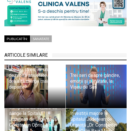
PUBLICAT ÎN:
SANATATE
Psiholog psihoterapeut
ARTICOLE SIMILARE
Cecilia Ardusătan: De ce
două persoane trec prin
același stres, iar una
dezvoltă anxietate, iar
Trei seri despre gândire,
cealaltă merge mai
emoții și sănătate, la
departe?
Vișeu de Sus
Campanie de donare de
sânge la Spitalul
Investiții majore la
Județean de Urgență „Dr.
Spitalul Județean de
Constantin Opriș” Baia
Urgență „Dr. Constantin
Mare
Opriș” din Baia Mare