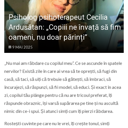
LIFE
Psiholog psihoterapeut Cecilia
Ardusătan: „Copiii ne învață să fim
oameni, nu doar părinți”
9 MAI 2025
„Nu mai am răbdare cu copilul meu”. Ce se ascunde în spatele
nervilor? Există zile în care ai vrea să te oprești, să fugi din
casă, să taci, să uiți că trebuie să gătești, să îmbraci, să
încurajezi, să răspunzi, să fii model, să educi. Și exact în acea
zi, copilul tău plânge pentru că nu are tricoul preferat, îți
răspunde obraznic, își varsă supărarea pe tine și nu ascultă
nimic din ce-i spui. Și atunci simți cum îți pierzi răbdarea.
Rostești cuvinte pe care nu le vrei, îți crește tonul, simți