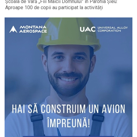
Școala de Vară „Fiii Maicii Domnului” în Parohia Șieu:
Aproape 100 de copii au participat la activități