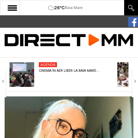
26°C
Baia Mare
START
COMUNITATE
EDITORIAL
AGENDA
CULTURA
CINEMA ÎN AER LIBER LA BAIA MARE:…
ECONOMIE
SANATATE
SPORT
SPECIAL
POLITIC