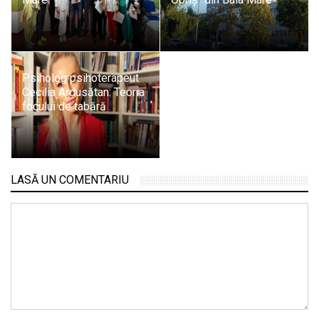
Psiholog psihoterapeut
Cecilia Ardusătan: Teoria
focului de tabără
LASĂ UN COMENTARIU