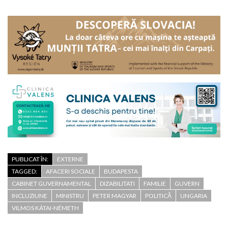
PUBLICAT ÎN:
EXTERNE
TAGGED:
AFACERI SOCIALE
BUDAPESTA
CABINET GUVERNAMENTAL
DIZABILITATI
FAMILIE
GUVERN
INCLUZIUNE
MINISTRU
PETER MAGYAR
POLITICĂ
UNGARIA
VILMOS KÁTAI-NÉMETH