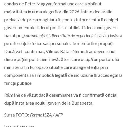
condus de Péter Magyar, formațiune care a obținut
majoritatea în urma alegerilor din 2026. Într-o declarație
preluată de presa maghiară în contextul prezentării echipei
guvernamentale, liderul politic a subliniat ideea unui guvern
bazat pe „
competență și diversitate de experiențe
”, fără a insista
pe diferențele fizice sau personale ale membrilor propuși.
Dacă va fi confirmat, Vilmos Kátai-Németh ar deveni unul
dintre puținii politicieni nevăzători care ocupă un portofoliu
ministerial în Europa, o situație care atrage atenția prin
componenta sa simbolică legată de incluziune și acces egal la
funcții publice.
Rămâne de văzut dacă desemnarea va fi confirmată oficial
după instalarea noului guvern de la Budapesta.
Sursa FOTO:
Ferenc ISZA / AFP
Vasile Petrovan