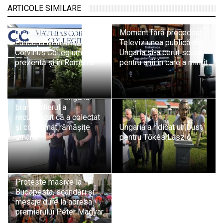
ARTICOLE SIMILARE
Guvernul Ungariei dizolvă
Moment fără precedent:
Fundația Mathias
Televiziunea publică din
Corvinus Collegium,
Ungaria și-a cerut scuze
prezentă și în România
pentru anii în care a mințit
Canibalism în Ungaria:
brancardierul a
recunoscut că a colectat
și consumat rămășițe
Ungaria a ridicat un bust
umane
pentru Tőkés László
Proteste masive la
Budapesta, scandări și
mesaje dure la adresa
premierului Péter Magyar