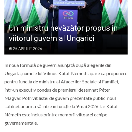
LIFE
Un ministru nevăzător propus în
viitorul guvern al Ungariei
25 APRILIE 2026
În noua formulă de guvern anunțată după alegerile din
Ungaria, numele lui Vilmos Kátai-Németh apare ca propunere
pentru funcția de ministru al Afacerilor Sociale și Familiei,
într-un executiv condus de premierul desemnat
Péter
Magyar
. Potrivit listei de guvern prezentate public, noul
cabinet ar urma să intre în funcție la 9 mai 2026, iar Kátai-
Németh este inclus printre membrii viitoarei echipe
guvernamentale.