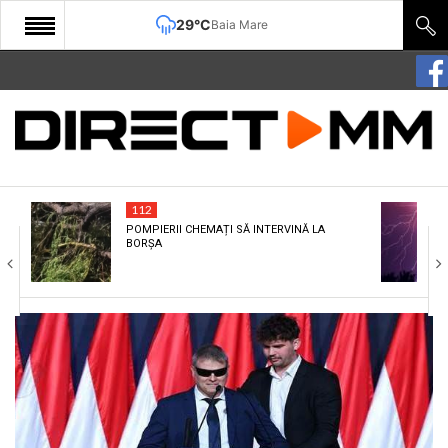
29°C
Baia Mare
START
COMUNITATE
EDITORIAL
112
CULTURA
POMPIERII CHEMAȚI SĂ INTERVINĂ LA
BORȘA
ECONOMIE
SANATATE
SPORT
SPECIAL
POLITIC