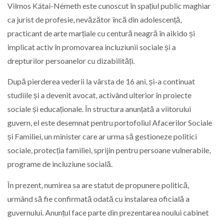
Vilmos Kátai-Németh
este cunoscut în spațiul public maghiar
ca jurist de profesie, nevăzător încă din adolescență,
practicant de arte marțiale cu centură neagră în aikido și
implicat activ în promovarea incluziunii sociale și a
drepturilor persoanelor cu dizabilități.
După pierderea vederii la vârsta de 16 ani, și-a continuat
studiile și a devenit avocat, activând ulterior în proiecte
sociale și educaționale. În structura anunțată a viitorului
guvern, el este desemnat pentru portofoliul Afacerilor Sociale
și Familiei, un minister care ar urma să gestioneze politici
sociale, protecția familiei, sprijin pentru persoane vulnerabile,
programe de incluziune socială.
În prezent, numirea sa are statut de propunere politică,
urmând să fie confirmată odată cu instalarea oficială a
guvernului. Anunțul face parte din prezentarea noului cabinet