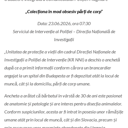
„Colecționa în mod obsesiv părți de corp”
Data: 23.06.2026, ora 07:30
Serviciul de Intervenție al Poliției – Direcția Națională de
Investigații
„Unitatea de protecție a vieții din cadrul Direcției Naționale de
Investigații a Poliției de Intervenție (KR NNI) a deschis o anchetă
după ce a primit informații conform cărora un brancardier
angajat la un spital din Budapesta ar fi depozitat atât la locul de
muncă, cât și la domiciliu, părți de corp umane.
Ancheta a arătat că bărbatul în vârstă de 30 de ani este pasionat
de anatomie și patologie și are interes pentru disecția animalelor.
Conform suspiciunilor, acesta ar fi intrat în posesia unor rămășițe
umane atât prin locul de muncă, cât și din Slovacia, precum și
prin excavarea unor morminte abandonate din Ungaria.