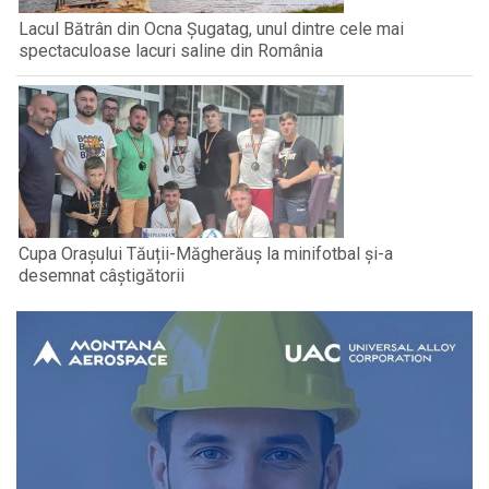
Lacul Bătrân din Ocna Șugatag, unul dintre cele mai
spectaculoase lacuri saline din România
Cupa Orașului Tăuții-Măgherăuș la minifotbal și-a
desemnat câștigătorii