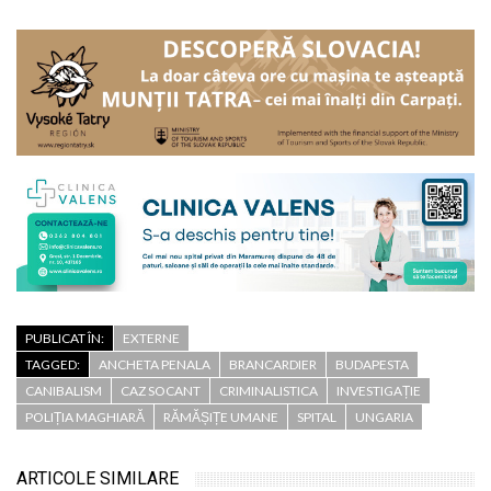
PUBLICAT ÎN:
EXTERNE
TAGGED:
ANCHETA PENALA
BRANCARDIER
BUDAPESTA
CANIBALISM
CAZ SOCANT
CRIMINALISTICA
INVESTIGAȚIE
POLIȚIA MAGHIARĂ
RĂMĂȘIȚE UMANE
SPITAL
UNGARIA
ARTICOLE SIMILARE