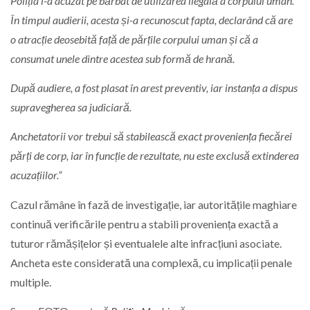
Poliția l-a acuzat pe bărbat de utilizarea ilegală a corpului uman.
În timpul audierii, acesta și-a recunoscut fapta, declarând că are
o atracție deosebită față de părțile corpului uman și că a
consumat unele dintre acestea sub formă de hrană.
După audiere, a fost plasat în arest preventiv, iar instanța a dispus
supravegherea sa judiciară.
Anchetatorii vor trebui să stabilească exact proveniența fiecărei
părți de corp, iar în funcție de rezultate, nu este exclusă extinderea
acuzațiilor.”
Cazul rămâne în fază de investigație, iar autoritățile maghiare
continuă verificările pentru a stabili proveniența exactă a
tuturor rămășițelor și eventualele alte infracțiuni asociate.
Ancheta este considerată una complexă, cu implicații penale
multiple.