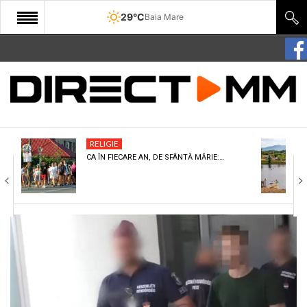
29°C
Baia Mare
START
COMUNITATE
EDITORIAL
RELIGIE
CULTURA
CA ÎN FIECARE AN, DE SFÂNTĂ MĂRIE:…
ECONOMIE
SANATATE
SPORT
SPECIAL
POLITIC