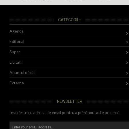
CATEGORII +
Agenda
Editorial
Super
Licitatii
Anuntul oficial
Externe
NEWSLETTER
Inscrie-te cu adresa de email pentru a primi noutatile pe email.