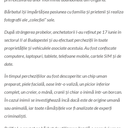
Bărbatul își împărtășea pasiunea cu familia și prietenii și realiza
fotografii ale „colecției” sale.
După strângerea probelor, anchetatorii l-au reținut pe 17 iunie în
sectorul II al Budapestei și au efectuat percheziții în toate
proprietățile și vehiculele asociate acestuia. Au fost confiscate
computere, laptopuri, tablete, telefoane mobile, cartele SIM și de
date.
În timpul perchezițiilor au fost descoperite: un chip uman
preparat, piele facială, oase într-o valiză, un picior inferior
complet, un creier, o mână, cranii și chiar o inimă într-un borcan.
În cazul inimii se investighează încă dacă este de origine umană
sau animală, iar toate rămășițele vor fi analizate de experți
criminaliști.