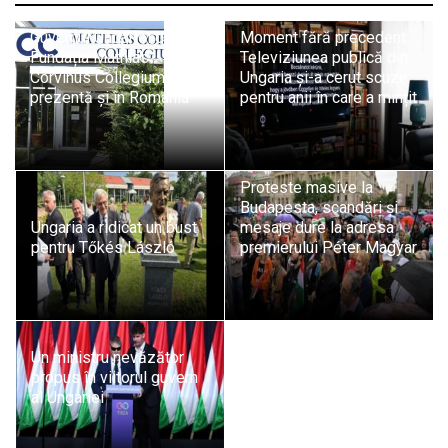
Guvernul Ungariei dizolvă
Moment fără precedent:
Fundația Mathias
Televiziunea publică din
Corvinus Collegium,
Ungaria și-a cerut scuze
prezentă și în România
pentru anii în care a mințit
Proteste masive la
Budapesta, scandări și
Ungaria a ridicat un bust
mesaje dure la adresa
pentru Tőkés László
premierului Péter Magyar
Un ministru nevăzător
propus în viitorul guvern
al Ungariei