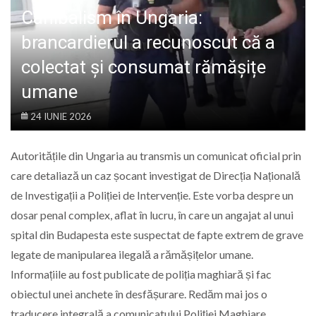
LIFE
Canibalism în Ungaria:
brancardierul a recunoscut că a
colectat și consumat rămășițe
umane
24 IUNIE 2026
Autoritățile din Ungaria au transmis un comunicat oficial prin
care detaliază un caz șocant investigat de Direcția Națională
de Investigații a Poliției de Intervenție. Este vorba despre un
dosar penal complex, aflat în lucru, în care un angajat al unui
spital din Budapesta este suspectat de fapte extrem de grave
legate de manipularea ilegală a rămășițelor umane.
Informațiile au fost publicate de poliția maghiară și fac
obiectul unei anchete în desfășurare. Redăm mai jos o
traducere integrală a comunicatului Poliției Maghiare