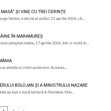
MASĂ” ȘI VINE CU TREI CERINȚE
rge Simion, a declarat astăzi, 21 aprilie 2026, că…
 MÂINE ÎN MARAMUREȘ
ste așteptat mâine, 17 aprilie 2026, într-o vizită în…
OMÂNIA
as atenția și critici puternice. Aceasta…
RULUI BOLOJAN ȘI A MINISTRULUI NAZARE
ntale au luat o nouă turnură în România. Mai…
1
2