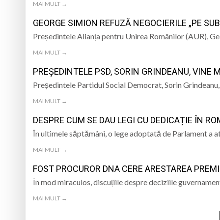
MAI MULT →
GEORGE SIMION REFUZĂ NEGOCIERILE „PE SUB 
Președintele Alianța pentru Unirea Românilor (AUR), Geo
MAI MULT →
PREȘEDINTELE PSD, SORIN GRINDEANU, VINE
Președintele Partidul Social Democrat, Sorin Grindeanu, e
MAI MULT →
DESPRE CUM SE DAU LEGI CU DEDICAȚIE ÎN R
În ultimele săptămâni, o lege adoptată de Parlament a atr
MAI MULT →
FOST PROCUROR DNA CERE ARESTAREA PREMIE
În mod miraculos, discuțiile despre deciziile guvername
MAI MULT →