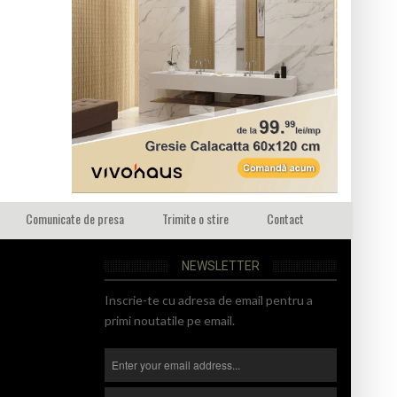
Comunicate de presa
Trimite o stire
Contact
NEWSLETTER
Inscrie-te cu adresa de email pentru a
primi noutatile pe email.