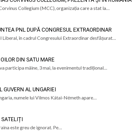
Corvinus Collegium (MCC), organizația care a stat la…
 în care lumea a intrat în era atomică
 a Domnului – semnificația sărbătorii din 6 august
FRUNTEA PNL DUPĂ CONGRESUL EXTRAORDINAR
ramureș, joi 6 august 2026
nal Liberal, în cadrul Congresului Extraordinar desfășurat…
l pe care satul era cât pe ce să-l țină departe de școală
 OILOR DIN SATU MARE
va participa mâine, 3 mai, la evenimentul tradițional…
L GUVERN AL UNGARIEI
Ungaria, numele lui Vilmos Kátai-Németh apare…
SATELIȚI
aina este greu de ignorat. Pe…