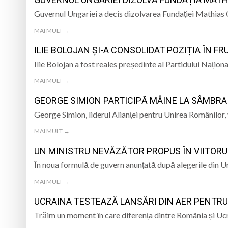
Guvernul Ungariei a decis dizolvarea Fundației Mathias 
6 august 1945, ziua
MAI MULT →
Schimbarea la Față
ILIE BOLOJAN ȘI-A CONSOLIDAT POZIȚIA ÎN 
Prognoza meteo Ma
Ilie Bolojan a fost reales președinte al Partidului Națio
MAI MULT →
Marin Preda, copilu
GEORGE SIMION PARTICIPĂ MÂINE LA SÂMBRA
George Simion, liderul Alianței pentru Unirea Românilor, 
MAI MULT →
UN MINISTRU NEVĂZĂTOR PROPUS ÎN VIITORU
În noua formulă de guvern anunțată după alegerile din 
MAI MULT →
UCRAINA TESTEAZĂ LANSĂRI DIN AER PENTRU 
Trăim un moment în care diferența dintre România și Ucr