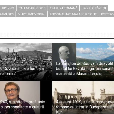
BREZNO
CALENDAR ISTORIC
CULTURA ROMÂNĂ
EROU DE RĂZBOI
RAMURES
MUZEU MEMORIAL
PERSONALITATI MARAMURESENE
POET R
La Săliștea de Sus va fi dezvelit
945, ziua în care lumea a
bustul lui Gavrilă Iuga, personali
ra atomică
marcantă a Maramureșului
940, s-a născut prof. univ.
4 august 1919, ziua în care trupe
s, personalitate a culturii
române au intrat în Budapesta lui
e
Kun