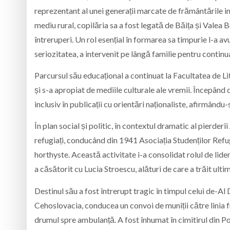
reprezentant al unei generații marcate de frământările int
mediu rural, copilăria sa a fost legată de Băița și Valea
întreruperi. Un rol esențial în formarea sa timpurie l-a a
seriozitatea, a intervenit pe lângă familie pentru continua
Parcursul său educațional a continuat la Facultatea de Lit
și s-a apropiat de mediile culturale ale vremii. Începând d
inclusiv în publicații cu orientări naționaliste, afirmându-
În plan social și politic, în contextul dramatic al pierderii
refugiați, conducând din 1941 Asociația Studenților Refugi
horthyste. Această activitate i-a consolidat rolul de lider c
a căsătorit cu Lucia Stroescu, alături de care a trăit ultimii
Destinul său a fost întrerupt tragic în timpul celui de-A
Cehoslovacia, conducea un convoi de muniții către linia fr
drumul spre ambulanță. A fost înhumat în cimitirul din Pohr