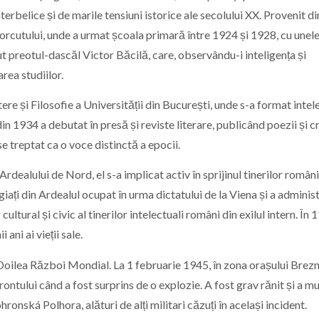
erbelice și de marile tensiuni istorice ale secolului XX. Provenit di
 Borcutului, unde a urmat școala primară între 1924 și 1928, cu unel
vut preotul-dascăl Victor Băcilă, care, observându-i inteligența și
rea studiilor.
ere și Filosofie a Universității din București, unde s-a format intel
in 1934 a debutat în presă și reviste literare, publicând poezii și cr
se treptat ca o voce distinctă a epocii.
 Ardealului de Nord, el s-a implicat activ în sprijinul tinerilor români
ați din Ardealul ocupat în urma dictatului de la Viena și a administ
ultural și civic al tinerilor intelectuali români din exilul intern. În 
 ani ai vieții sale.
l Doilea Război Mondial. La 1 februarie 1945, în zona orașului Brez
ontului când a fost surprins de o explozie. A fost grav rănit și a mu
onská Polhora, alături de alți militari căzuți în același incident.