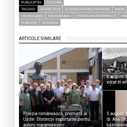
PUBLICAT ÎN:
CULTURA
TAGGED:
6 IUNIE 1914
AL DOILEA RĂZBOI MONDIAL
BAITA
ION SIUGARIU
ION SOREANU
LITERATURA INTERBELICĂ
MA
PUBLICIST
SLOVACIA
ARTICOLE SIMILARE
6 august 1
intrat în e
Poezia românească, premiată la
5 august 1
Uzdin. Distincții importante pentru
dr. Ana Olo
autorii maramureșeni
băimăren