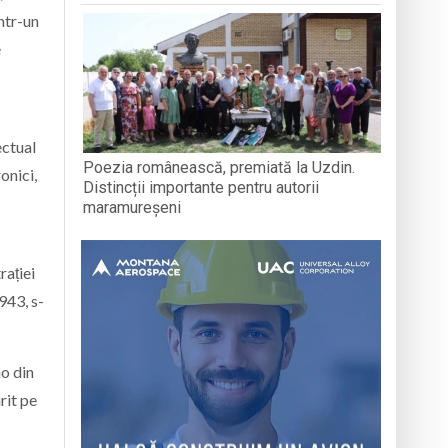
ntr-un
e
ectual
Poezia românească, premiată la Uzdin.
onici,
Distincții importante pentru autorii
maramureșeni
rației
1943, s-
no din
rit pe