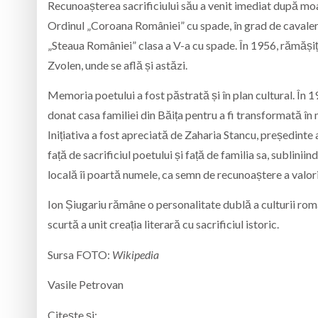
Recunoașterea sacrificiului său a venit imediat după mo
Ordinul „Coroana României” cu spade, în grad de cavaler și
„Steaua României” clasa a V-a cu spade. În 1956, rămășiț
Zvolen, unde se află și astăzi.
Memoria poetului a fost păstrată și în plan cultural. În 1
donat casa familiei din Băița pentru a fi transformată în
Inițiativa a fost apreciată de Zaharia Stancu, președinte a
față de sacrificiul poetului și față de familia sa, subliniin
locală îi poartă numele, ca semn de recunoaștere a valorii
Ion Șiugariu rămâne o personalitate dublă a culturii române
scurtă a unit creația literară cu sacrificiul istoric.
Sursa FOTO:
Wikipedia
Vasile Petrovan
Citește și: