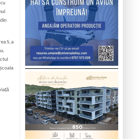
 cu
nul
 din
ea S, a
u.
ectul
 școala
viață