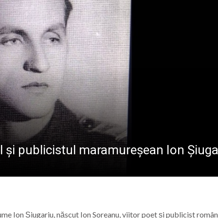
ia Mare: URBIS caută electrician pe perioadă nedetermi
 în care lumea a intrat în era atomică
 a Domnului – semnificația sărbătorii din 6 august
ramureș, joi 6 august 2026
l și publicistul maramureșean Ion Șiuga
ume Ion Șiugariu, născut Ion Soreanu, viitor poet și publicist român