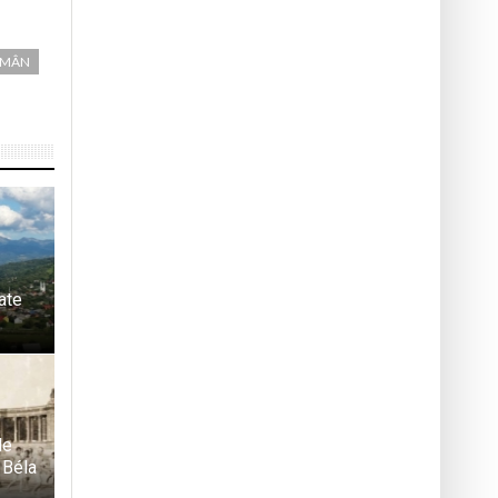
OMÂN
tate
le
 Béla