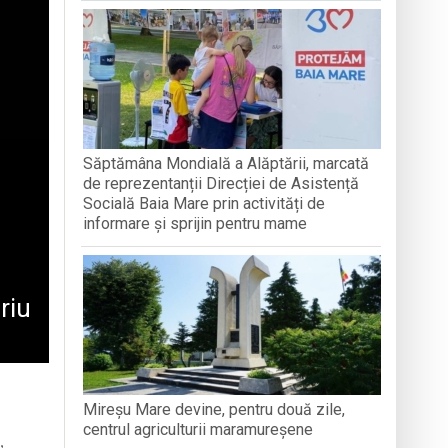
nată
Săptămâna Mondială a Alăptării, marcată
de reprezentanții Direcției de Asistență
Socială Baia Mare prin activități de
informare și sprijin pentru mame
riu
Mireșu Mare devine, pentru două zile,
centrul agriculturii maramureșene
,