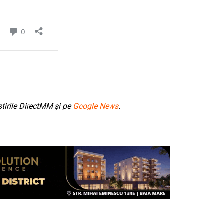
tirile DirectMM și pe
Google News
.