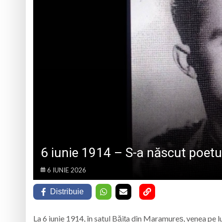
ACTIVITĂȚI DE INFORMARE ȘI SPRIJIN
PENTRU MAME
Loc de muncă în Ba
6 august 1945, ziua
Schimbarea la Față
Prognoza meteo Ma
6 iunie 1914 – S-a născut poetu
6 IUNIE 2026
Distribuie
La 6 iunie 1914, în satul Băița din Maramureș, venea pe l