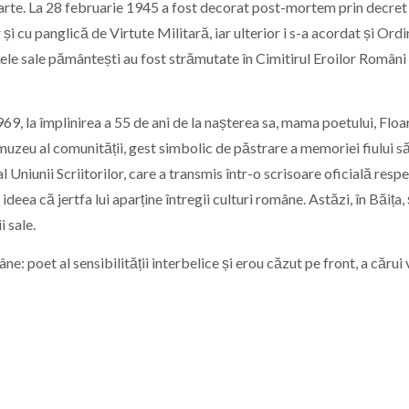
arte. La 28 februarie 1945 a fost decorat post-mortem prin decret
 cu panglică de Virtute Militară, iar ulterior i s-a acordat și Ordi
ele sale pământești au fost strămutate în Cimitirul Eroilor Români
969, la împlinirea a 55 de ani de la nașterea sa, mama poetului, Floar
 muzeu al comunității, gest simbolic de păstrare a memoriei fiului să
l Uniunii Scriitorilor, care a transmis într-o scrisoare oficială resp
d ideea că jertfa lui aparține întregii culturi române. Astăzi, în Băița,
 sale.
: poet al sensibilității interbelice și erou căzut pe front, a cărui 