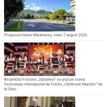
Prognoza meteo Maramureș, vineri 7 august 2026
Ansamblul Folcloric „Săliștenii” va urca pe scena
Festivalului Internațional de Folclor „Cântecele Munților” de
la Sibiu