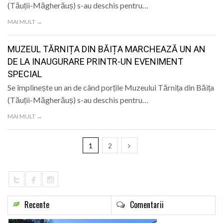
(Tăuții-Măgherăuș) s-au deschis pentru…
MAI MULT →
MUZEUL TĂRNIȚA DIN BĂIȚA MARCHEAZĂ UN AN
DE LA INAUGURARE PRINTR-UN EVENIMENT
SPECIAL
Se împlinește un an de când porțile Muzeului Tărnița din Băița
(Tăuții-Măgherăuș) s-au deschis pentru…
MAI MULT →
1
2
Recente
Comentarii