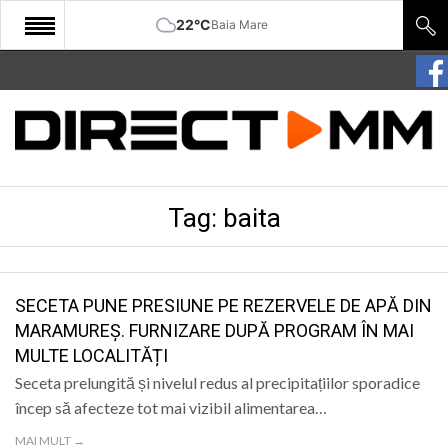
22°C
Baia Mare
START
COMUNITATE
EDITORIAL
Tag:
baita
CULTURA
ECONOMIE
SANATATE
SECETA PUNE PRESIUNE PE REZERVELE DE APĂ DIN
MARAMUREȘ. FURNIZARE DUPĂ PROGRAM ÎN MAI
SPORT
MULTE LOCALITĂȚI
SPECIAL
Seceta prelungită și nivelul redus al precipitațiilor sporadice
încep să afecteze tot mai vizibil alimentarea…
POLITIC
MAI MULT →