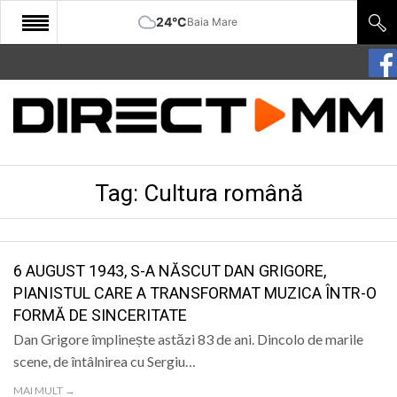
24°C
Baia Mare
START
COMUNITATE
EDITORIAL
Tag:
Cultura română
CULTURA
ECONOMIE
SANATATE
6 AUGUST 1943, S-A NĂSCUT DAN GRIGORE,
PIANISTUL CARE A TRANSFORMAT MUZICA ÎNTR-O
SPORT
FORMĂ DE SINCERITATE
SPECIAL
Dan Grigore împlinește astăzi 83 de ani. Dincolo de marile
scene, de întâlnirea cu Sergiu…
POLITIC
MAI MULT →