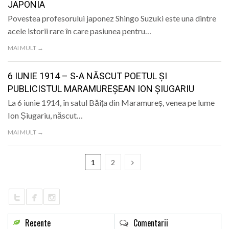
JAPONIA
Povestea profesorului japonez Shingo Suzuki este una dintre
acele istorii rare în care pasiunea pentru…
MAI MULT →
6 IUNIE 1914 – S-A NĂSCUT POETUL ȘI
PUBLICISTUL MARAMUREȘEAN ION ȘIUGARIU
La 6 iunie 1914, în satul Băița din Maramureș, venea pe lume
Ion Șiugariu, născut…
MAI MULT →
1
2
Recente
Comentarii