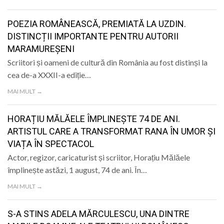
LIFE
POEZIA ROMÂNEASCĂ, PREMIATĂ LA UZDIN.
DISTINCȚII IMPORTANTE PENTRU AUTORII
MARAMUREȘENI
Scriitori și oameni de cultură din România au fost distinși la
cea de-a XXXII-a ediție…
MAI MULT →
HORAȚIU MĂLĂELE ÎMPLINEȘTE 74 DE ANI.
ARTISTUL CARE A TRANSFORMAT RANA ÎN UMOR ȘI
VIAȚA ÎN SPECTACOL
Actor, regizor, caricaturist și scriitor, Horațiu Mălăele
împlinește astăzi, 1 august, 74 de ani. În…
MAI MULT →
S-A STINS ADELA MĂRCULESCU, UNA DINTRE