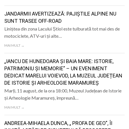
LIFE
JANDARMII AVERTIZEAZĂ: PAJIȘTILE ALPINE NU
SUNT TRASEE OFF-ROAD
Liniștea din zona Lacului Știol este tulburată tot mai des de
motociclete, ATV-uri și alte…
MAI MULT →
„IANCU DE HUNEDOARA ȘI BAIA MARE: ISTORIE,
PATRIMONIU ȘI MEMORIE” – UN EVENIMENT
DEDICAT MARELUI VOIEVOD, LA MUZEUL JUDEȚEAN
DE ISTORIE ȘI ARHEOLOGIE MARAMUREȘ
Marți, 11 august, de la ora 18:00, Muzeul Județean de Istorie
și Arheologie Maramureș, împreună…
MAI MULT →
ANDREEA-MIHAELA DUNCA, „ PROFA DE GEO”, ÎI