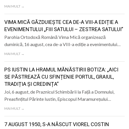
MAI MULT →
VIMA MICĂ GĂZDUIEȘTE CEA DE-A VIII-A EDIȚIE A
EVENIMENTULUI „FIII SATULUI – ZESTREA SATULUI”
Parohia Ortodoxă Română Vima Mică organizează
duminică, 16 august, cea de-a VIII-a ediție a evenimentului…
MAI MULT →
PS IUSTIN LA HRAMUL MĂNĂSTIRII BOTIZA: „AICI
SE PĂSTREAZĂ CU SFINȚENIE PORTUL, GRAIUL,
TRADIȚIA ȘI CREDINȚA”
Joi, 6 august, de Praznicul Schimbării la Față a Domnului,
Preasfințitul Părinte Iustin, Episcopul Maramureșului…
MAI MULT →
7 AUGUST 1950, S-A NĂSCUT VIOREL COSTIN