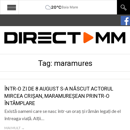
20°C
Baia Mare
START
COMUNITATE
EDITORIAL
Tag:
maramures
CULTURA
ECONOMIE
SANATATE
ÎNTR-O ZI DE 8 AUGUST S-A NĂSCUT ACTORUL
MIRCEA CRIȘAN, MARAMUREȘEAN PRINTR-O
SPORT
ÎNTÂMPLARE
SPECIAL
Există oameni care se nasc într-un oraș și rămân legați de el
întreaga viață. Alții…
POLITIC
MAI MULT →