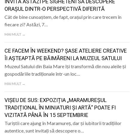
INVITĂ ASTĂZI PE SIGHETENI SĂ DESCOPERE
ORAȘUL DINTR-O PERSPECTIVĂ DIFERITĂ
Cât de bine cunoaștem, de fapt, orașul prin care trecem în
fiecare zi? Astăzi, 7…
MAI MULT →
CE FACEM ÎN WEEKEND? ȘASE ATELIERE CREATIVE
ÎI AȘTEAPTĂ PE BĂIMĂRENI LA MUZEUL SATULUI
Muzeul Satului din Baia Mare își transformă din nou aleile și
gospodăriile tradiționale într-un loc…
MAI MULT →
VIȘEU DE SUS: EXPOZIȚIA „MARAMUREȘUL
TRADIȚIONAL ÎN MINIATURI ȘI ARTĂ” POATE FI
VIZITATĂ PÂNĂ ÎN 15 SEPTEMBRIE
Turiștii care ajung în Maramureș, dar și iubitorii tradițiilor
autentice, sunt invitați să descopere o…