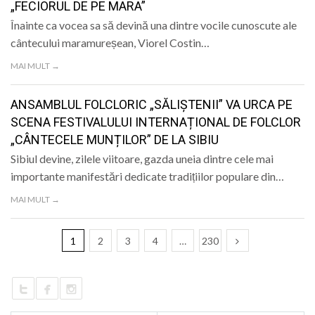
„FECIORUL DE PE MARA”
Înainte ca vocea sa să devină una dintre vocile cunoscute ale
cântecului maramureșean, Viorel Costin…
MAI MULT →
ANSAMBLUL FOLCLORIC „SĂLIȘTENII” VA URCA PE
SCENA FESTIVALULUI INTERNAȚIONAL DE FOLCLOR
„CÂNTECELE MUNȚILOR” DE LA SIBIU
Sibiul devine, zilele viitoare, gazda uneia dintre cele mai
importante manifestări dedicate tradițiilor populare din…
MAI MULT →
1
2
3
4
…
230