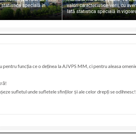
 statistica specială în
valori caracteristice verii, cu ave
Iată statistica specială în vigoar
 nu pentru funcția ce o deținea la AJVPS MM, ci pentru aleasa omenie
tră!
șeze sufletul unde sufletele sfinților și ale celor drepți se odihnesc!