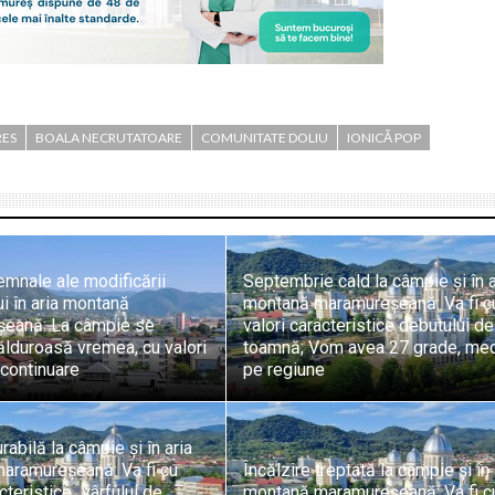
RES
BOALA NECRUTATOARE
COMUNITATE DOLIU
IONICĂ POP
mnale ale modificării
Septembrie cald la câmpie și în a
i în aria montană
montană maramureșeană: Va fi c
eană: La câmpie se
valori caracteristice debutului de
lduroasă vremea, cu valori
toamnă; Vom avea 27 grade, me
 continuare
pe regiune
rabilă la câmpie și în aria
aramureșeană: Va fi cu
Încălzire treptată la câmpie și în 
cteristice „vârfului de
montană maramureșeană: Va fi c