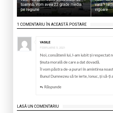
toamnă; Vom avea 22 grade media
vară”! Iată
pe regiune
vigoare
1 COMENTARIU ÎN ACEASTĂ POSTARE
VASILE
FEBRUARIE 5, 2021
Noi, consătenii lui, l-am iubit și respectat
ținuta morală de care a dat dovadă.
Îl vom păstra de-a pururi în amintirea noas
Bunul Dumnezeu să te ierte, Ionuc, și să-ți a
Răspunde
LASĂ UN COMENTARIU