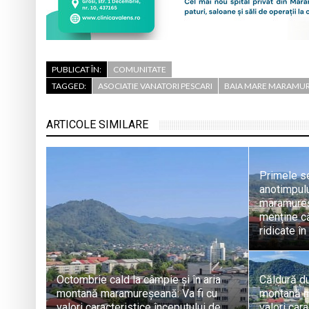
PUBLICAT ÎN:
COMUNITATE
TAGGED:
ASOCIATIE VANATORI PESCARI
BAIA MARE MARAMU
ARTICOLE SIMILARE
Primele se
anotimpulu
maramureș
menține că
ridicate în
Octombrie cald la câmpie și în aria
Căldură du
montană maramureșeană: Va fi cu
montană m
valori caracteristice începutului de
valori cara