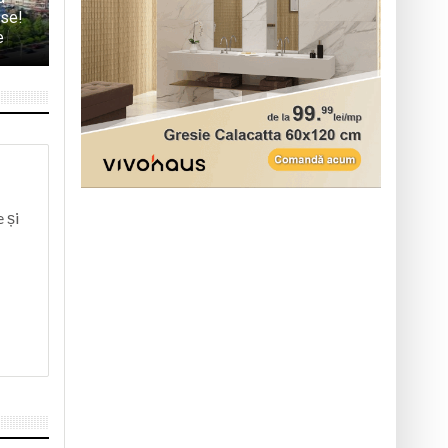
rse!
e
 și