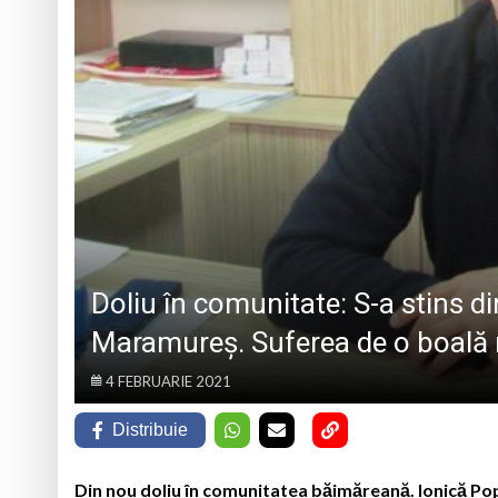
iar cealaltă merge
Andreea-Mihaela Dun
Atelier de lucru man
Ce facem în weeken
„Sprijin pentru sen
Doliu în comunitate: S-a stins d
Maramureș. Suferea de o boală 
4 FEBRUARIE 2021
Distribuie
Din nou doliu în comunitatea băimăreană. Ionică Pop,