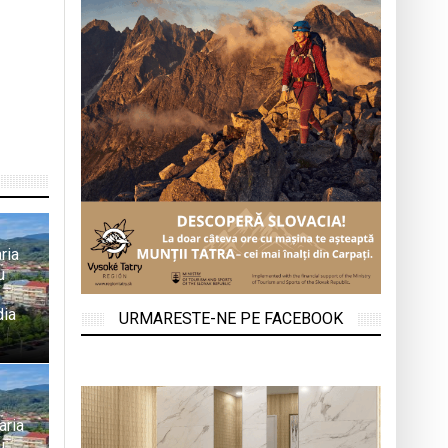
ria
u
dia
URMARESTE-NE PE FACEBOOK
aria
u