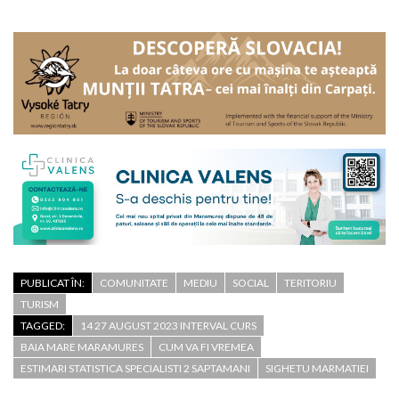
PUBLICAT ÎN:
COMUNITATE
MEDIU
SOCIAL
TERITORIU
TURISM
TAGGED:
14 27 AUGUST 2023 INTERVAL CURS
BAIA MARE MARAMURES
CUM VA FI VREMEA
ESTIMARI STATISTICA SPECIALISTI 2 SAPTAMANI
SIGHETU MARMATIEI