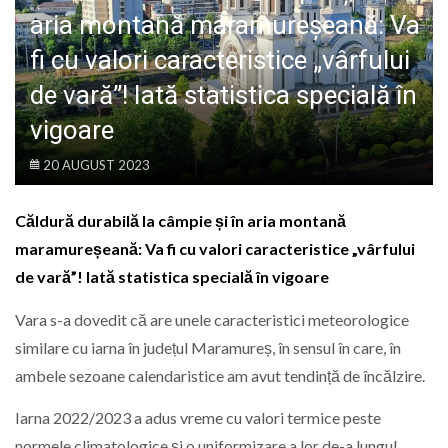
LIFE
aria montană maramureșeană: Va
fi cu valori caracteristice „vârfului
de vară”! Iată statistica specială în
vigoare
20 AUGUST 2023
Căldură durabilă la câmpie și în aria montană
maramureșeană: Va fi cu valori caracteristice „vârfului
de vară”! Iată statistica specială în vigoare
Vara s-a dovedit că are unele caracteristici meteorologice
similare cu iarna în județul Maramureș, în sensul în care, în
ambele sezoane calendaristice am avut tendință de încălzire.
Iarna 2022/2023 a adus vreme cu valori termice peste
normele climatologice și o uniformizare a lor de-a lungul