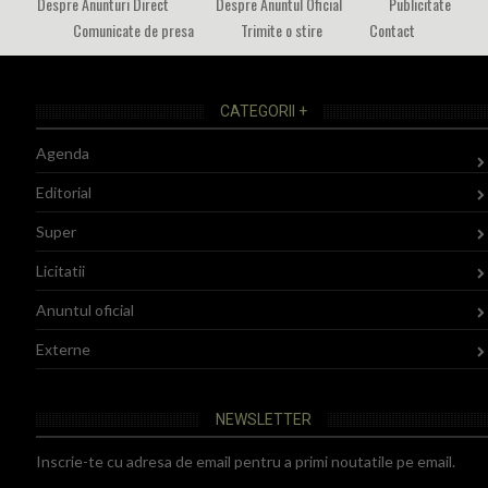
Despre Anunturi Direct
Despre Anuntul Oficial
Publicitate
Comunicate de presa
Trimite o stire
Contact
CATEGORII +
Agenda
Editorial
Super
Licitatii
Anuntul oficial
Externe
NEWSLETTER
Inscrie-te cu adresa de email pentru a primi noutatile pe email.