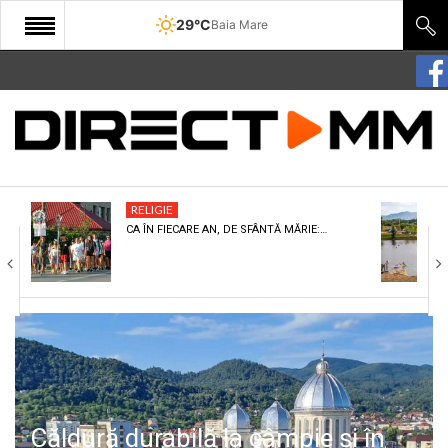
29°C
Baia Mare
START
COMUNITATE
EDITORIAL
RELIGIE
CULTURA
CA ÎN FIECARE AN, DE SFÂNTĂ MĂRIE:…
ECONOMIE
SANATATE
SPORT
SPECIAL
POLITIC
Căldură durabilă la câmpie și în