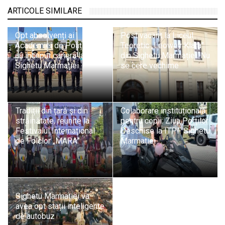
ARTICOLE SIMILARE
Opt absolvenți ai
Post vacant la Liceul
Academiei de Poliție și-
Teoretic „Leowey Klara”
au început cariera la ITPF
din Sighetu Marmației. Nu
Sighetu Marmației
se cere vechime
Tradiții din țară și din
Colaborare instituțională
străinătate, reunite la
pentru copii: Ziua Porților
Festivalul Internațional
Deschise la ITPF Sighetu
de Folclor „MARA”
Marmației
Sighetu Marmației va
avea opt stații inteligente
de autobuz