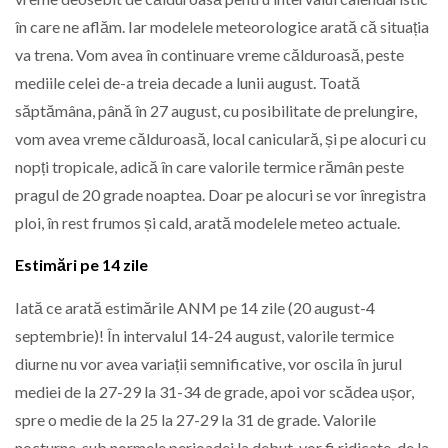
în care ne aflăm. Iar modelele meteorologice arată că situația
va trena. Vom avea în continuare vreme călduroasă, peste
mediile celei de-a treia decade a lunii august. Toată
săptămâna, până în 27 august, cu posibilitate de prelungire,
vom avea vreme călduroasă, local caniculară, și pe alocuri cu
nopți tropicale, adică în care valorile termice rămân peste
pragul de 20 grade noaptea. Doar pe alocuri se vor înregistra
ploi, în rest frumos și cald, arată modelele meteo actuale.
Estimări pe 14 zile
Iată ce arată estimările ANM pe 14 zile (20 august-4
septembrie)! În intervalul 14-24 august, valorile termice
diurne nu vor avea variații semnificative, vor oscila în jurul
mediei de la 27-29 la 31-34 de grade, apoi vor scădea ușor,
spre o medie de la 25 la 27-29 la 31 de grade. Valorile
nocturne, sub normele perioadei la debut, vor fi ridicate, de la