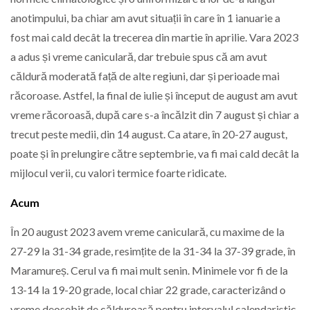
anotimpului, ba chiar am avut situații în care în 1 ianuarie a
fost mai cald decât la trecerea din martie în aprilie. Vara 2023
a adus și vreme caniculară, dar trebuie spus că am avut
căldură moderată față de alte regiuni, dar și perioade mai
răcoroase. Astfel, la final de iulie și început de august am avut
vreme răcoroasă, după care s-a încălzit din 7 august și chiar a
trecut peste medii, din 14 august. Ca atare, în 20-27 august,
poate și în prelungire către septembrie, va fi mai cald decât la
mijlocul verii, cu valori termice foarte ridicate.
Acum
În 20 august 2023 avem vreme caniculară, cu maxime de la
27-29 la 31-34 grade, resimțite de la 31-34 la 37-39 grade, în
Maramureș. Cerul va fi mai mult senin. Minimele vor fi de la
13-14 la 19-20 grade, local chiar 22 grade, caracterizând o
vreme deosebit de călduroasă pentru intervalul calendaristic