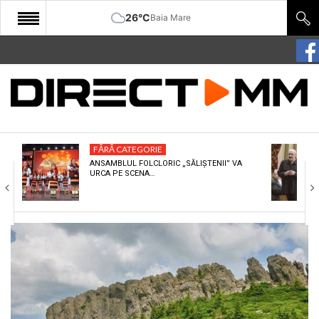
26°C
Baia Mare
START
COMUNITATE
EDITORIAL
FĂRĂ CATEGORIE
CULTURA
ANSAMBLUL FOLCLORIC „SĂLIȘTENII” VA
URCA PE SCENA…
ECONOMIE
SANATATE
SPORT
SPECIAL
POLITIC