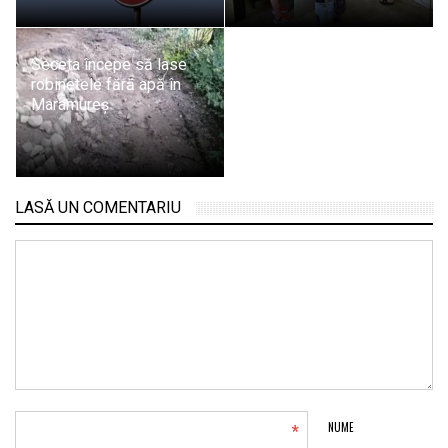
Seceta începe să lase
robinetele fără apă în
Maramureș
LASĂ UN COMENTARIU
*
NUME