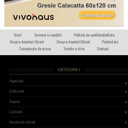
Start
Termeni si conditii
Politică de confidențialitate
Despre Anunturi Direct
Despre Anuntul Oficial
Publicitate
Comunicate de presa
Trimite o stire
Contact
CATEGORII +
Agenda
Editorial
Super
Licitatii
Anuntul oficial