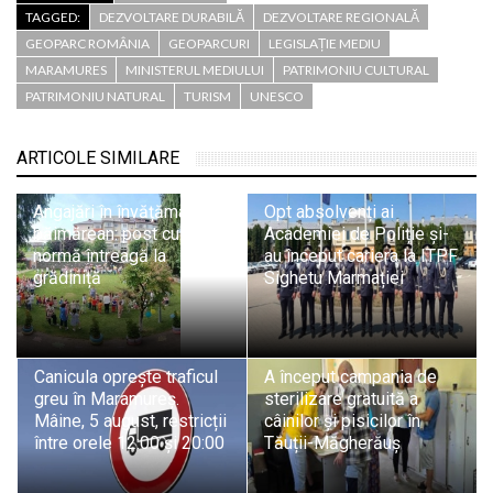
TAGGED:
DEZVOLTARE DURABILĂ
DEZVOLTARE REGIONALĂ
GEOPARC ROMÂNIA
GEOPARCURI
LEGISLAȚIE MEDIU
MARAMURES
MINISTERUL MEDIULUI
PATRIMONIU CULTURAL
PATRIMONIU NATURAL
TURISM
UNESCO
ARTICOLE SIMILARE
Angajări în învățământul
Opt absolvenți ai
băimărean: post cu
Academiei de Poliție și-
normă întreagă la
au început cariera la ITPF
grădiniță
Sighetu Marmației
Canicula oprește traficul
A început campania de
greu în Maramureș.
sterilizare gratuită a
Mâine, 5 august, restricții
câinilor și pisicilor în
între orele 12:00 și 20:00
Tăuții-Măgherăuș