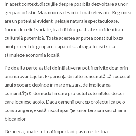
În acest context, discuțiile despre posibila dezvoltare a unor
geoparcuri și în
Maramureș
devin tot mai relevante. Regiunea
are un potențial evident: peisaje naturale spectaculoase,
forme de relief variate, tradiții bine păstrate și o identitate
culturală puternică. Toate acestea ar putea constitui baza
unui proiect de geoparc, capabil să atragă turiști și să
stimuleze economia locală.
Pe de altă parte, astfel de inițiative nu pot fi privite doar prin
prisma avantajelor. Experiența din alte zone arată că succesul
unui geoparc depinde în mare măsură de implicarea
comunității și de modul în care proiectul este înțeles de cei
care locuiesc acolo. Dacă oamenii percep proiectul ca pe o
constrângere, există riscul apariției unor tensiuni sau chiar a
blocajelor.
De aceea, poate cel mai important pas nu este doar